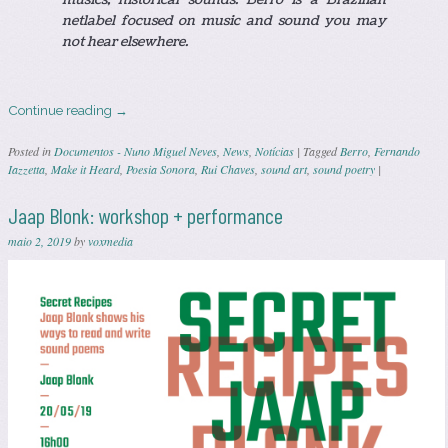
netlabel focused on music and sound you may
not hear elsewhere.
Continue reading
→
Posted in
Documentos - Nuno Miguel Neves
,
News
,
Notícias
|
Tagged
Berro
,
Fernando
Iazzetta
,
Make it Heard
,
Poesia Sonora
,
Rui Chaves
,
sound art
,
sound poetry
|
Jaap Blonk: workshop + performance
maio 2, 2019
by
voxmedia