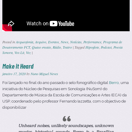
Posted in
Arqueofonia
,
Arquivo
,
Eventos
,
News
,
Notícias
,
Performance
,
Programa de
Doutoramento FCT
,
Quase ensaio
,
Rádio
,
Teatro
|
Tagged
Hipoglote
,
Podcast
,
Poesia
Sonora
,
Vox Lit
,
Voz
|
Make it Heard
janeiro 17, 2020
by
Nuno Miguel Neves
Foi lançado no final do ano passado o selo fonográfico digital
Berro
, uma
iniciativa do Núcleo de Pesquisas em Sonologia (NuSom) do
Departamento de Música da Escola de Comunicações e Artes (ECA) da
USP, coordenado pelo professor Fernando Iazzetta, com o objectivo de
disponibilizar
Unheard noises, unlikely soundscapes, unknown
musics, historical sounds. Berro is a Brazilian