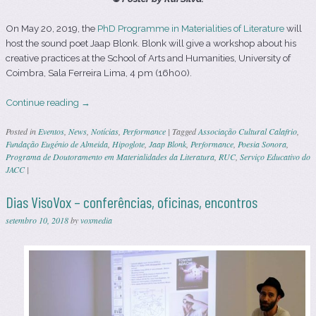
On May 20, 2019, the
PhD Programme in Materialities of Literature
will
host the sound poet Jaap Blonk. Blonk will give a workshop about his
creative practices at the School of Arts and Humanities, University of
Coimbra, Sala Ferreira Lima, 4 pm (16h00).
Continue reading
→
Posted in
Eventos
,
News
,
Notícias
,
Performance
|
Tagged
Associação Cultural Calafrio
,
Fundação Eugénio de Almeida
,
Hipoglote
,
Jaap Blonk
,
Performance
,
Poesia Sonora
,
Programa de Doutoramento em Materialidades da Literatura
,
RUC
,
Serviço Educativo do
JACC
|
Dias VisoVox – conferências, oficinas, encontros
setembro 10, 2018
by
voxmedia