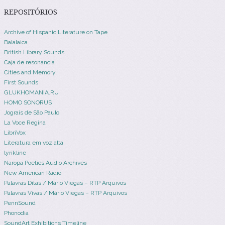
REPOSITÓRIOS
Archive of Hispanic Literature on Tape
Balalaica
British Library Sounds
Caja de resonancia
Cities and Memory
First Sounds
GLUKHOMANIA.RU
HOMO SONORUS
Jograis de São Paulo
La Voce Regina
LibriVox
Literatura em voz alta
lyrikline
Naropa Poetics Audio Archives
New American Radio
Palavras Ditas / Mário Viegas – RTP Arquivos
Palavras Vivas / Mário Viegas – RTP Arquivos
PennSound
Phonodia
SoundArt Exhibitions Timeline