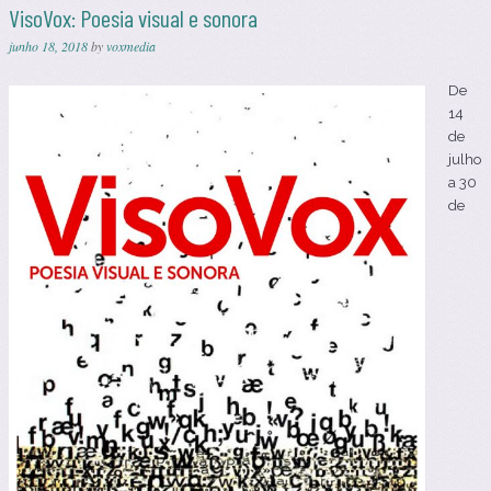
VisoVox: Poesia visual e sonora
junho 18, 2018
by
voxmedia
De
14
de
julho
a 30
de