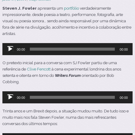
Steven J. Fowler
apresenta um
portfólio
verdadeiramente
impressionante, desde poesia a teatro, performance, fotografia, arte
visual ou poesia sonora… sendo ainda responsável por uma dinâmica
fora de série na divulgação, acolhimento e incentivo à colaboração entre
artistas.
Reprodutor
00:00
00:00
de
áudio
O pretexto inicial para a conversa com SJ Fowler partiu de uma
referência de
Clive Fencott
à cena experimental londrina dos anos
setenta e oitenta em torno do
Writers Forum
orientado por Bob
Cobbing.
Reprodutor
00:00
00:00
de
áudio
Trinta anos e um Brexit depois, a situação mudou muito. De tudo isso e
muito mais nos fala Steven Fowler, numa das mais refrescantes
conversas dos últimos tempos: