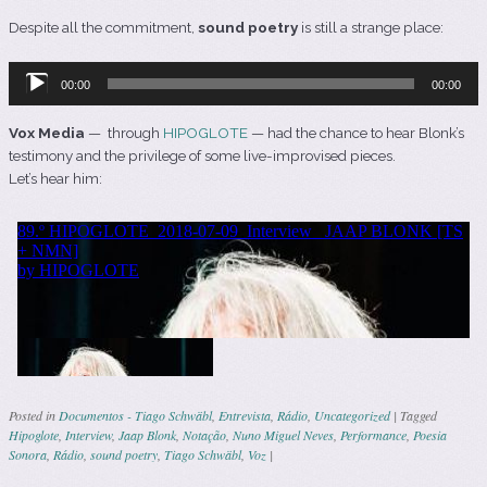
Despite all the commitment,
sound poetry
is still a strange place:
Reprodutor
00:00
00:00
de
áudio
Vox Media
—
through
HIPOGLOTE
— had the chance to hear Blonk’s
testimony and the privilege of some live-improvised pieces.
Let’s hear him:
Posted in
Documentos - Tiago Schwäbl
,
Entrevista
,
Rádio
,
Uncategorized
|
Tagged
Hipoglote
,
Interview
,
Jaap Blonk
,
Notação
,
Nuno Miguel Neves
,
Performance
,
Poesia
Sonora
,
Rádio
,
sound poetry
,
Tiago Schwäbl
,
Voz
|