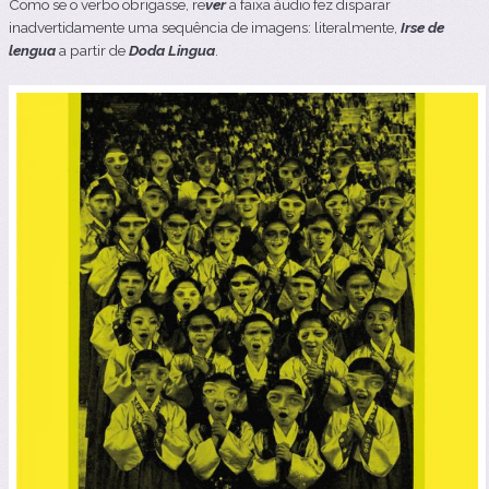
Como se o verbo obrigasse, re
ver
a faixa áudio fez disparar
inadvertidamente uma sequência de imagens: literalmente,
Irse de
lengua
a partir de
Doda Lingua
.