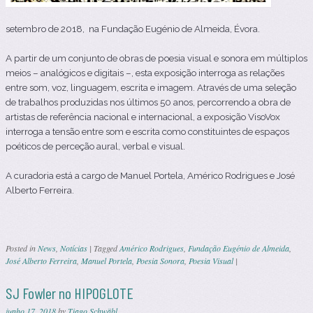
setembro de 2018, na Fundação Eugénio de Almeida, Évora.
A partir de um conjunto de obras de poesia visual e sonora em múltiplos
meios – analógicos e digitais –, esta exposição interroga as relações
entre som, voz, linguagem, escrita e imagem. Através de uma seleção
de trabalhos produzidas nos últimos 50 anos, percorrendo a obra de
artistas de referência nacional e internacional, a exposição VisoVox
interroga a tensão entre som e escrita como constituintes de espaços
poéticos de perceção aural, verbal e visual.
A curadoria está a cargo de Manuel Portela, Américo Rodrigues e José
Alberto Ferreira.
Posted in
News
,
Notícias
|
Tagged
Américo Rodrigues
,
Fundação Eugénio de Almeida
,
José Alberto Ferreira
,
Manuel Portela
,
Poesia Sonora
,
Poesia Visual
|
SJ Fowler no HIPOGLOTE
junho 17, 2018
by
Tiago Schwäbl