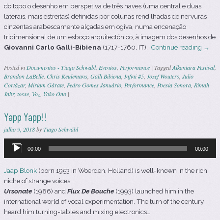
do topo o desenho em perspetiva de três naves (uma central e duas
laterais, mais estreitas) definidas por colunas rendilhadas de nervuras
cinzentas arabescamente alçadas em ogiva, numa encenação
tridimensional de um esboço arquitectónico, à imagem dos desenhos de
Giovanni Carlo Galli-Bibiena
(1717-1760, IT).
Continue reading
→
Posted in
Documentos - Tiago Schwäbl
,
Eventos
,
Performance
|
Tagged
Alkantara Festival
,
Brandon LaBelle
,
Chris Keulemans
,
Galli Bibiena
,
Infini #5
,
Jozef Wouters
,
Julio
Cortázar
,
Miriam Gárate
,
Pedro Gomes Januário
,
Performance
,
Poesia Sonora
,
Rimah
Jabr
,
tosse
,
Voz
,
Yoko Ono
|
Yapp Yapp!!
julho 9, 2018
by
Tiago Schwäbl
Reprodutor
00:00
00:00
de
áudio
Jaap Blonk
(born 1953 in Woerden, Holland) is well-known in the rich
niche of strange voices.
Ursonate
(1986) and
Flux De Bouche
‎(1993) launched him in the
international world of vocal experimentation. The turn of the century
heard him turning-tables and mixing electronics…