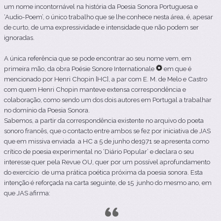
um nome incontornável na história da Poesia Sonora Portuguesa e
‘Audio-Poem’, o único trabalho que se lhe conhece nesta área, é, apesar
de curto, de uma expressividade e intensidade que não podem ser
ignoradas.
A única referência que se pode encontrar ao seu nome vem, em
primeira mão, da obra Poésie Sonore Internationale
em que é
mencionado por Henri Chopin [HC], a par com E. M. de Melo e Castro
com quem Henri Chopin manteve extensa correspondência e
colaboração, como sendo um dos dois autores em Portugal a trabalhar
no domínio da Poesia Sonora.
Sabemos, a partir da correspondência existente no arquivo do poeta
sonoro francês, que o contacto entre ambos se fez por iniciativa de JAS
que em missiva enviada a HC a 5 de junho de1971 se apresenta como
crítico de poesia experimental no ‘Diário Popular’ e declara o seu
interesse quer pela Revue OU, quer por um possível aprofundamento
do exercício de uma prática poética próxima da poesia sonora. Esta
intenção é reforçada na carta seguinte, de 15 junho do mesmo ano, em
que JAS afirma: