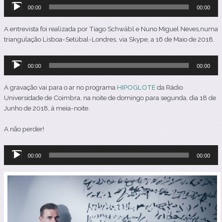
Reprodutor
00:00
00:00
de
áudio
A entrevista foi realizada por Tiago Schwäbl e Nuno Miguel Neves,numa
triangulação Lisboa-Setúbal-Londres, via Skype, a 16 de Maio de 2018.
Reprodutor
00:00
00:00
de
áudio
A gravação vai para o ar no programa
HIPOGLOTE
da Rádio
Universidade de Coimbra, na noite de domingo para segunda, dia 18 de
Junho de 2018, à meia-noite.
A não perder!
Reprodutor
00:00
00:00
de
áudio