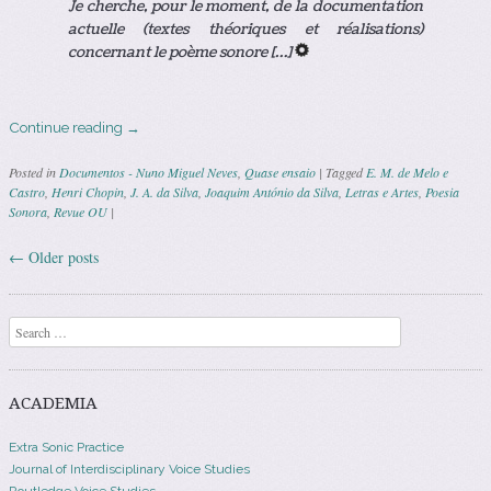
Je cherche, pour le moment, de la documentation
actuelle (textes théoriques et réalisations)
concernant le poème sonore […]
Continue reading
→
Posted in
Documentos - Nuno Miguel Neves
,
Quase ensaio
|
Tagged
E. M. de Melo e
Castro
,
Henri Chopin
,
J. A. da Silva
,
Joaquim António da Silva
,
Letras e Artes
,
Poesia
Sonora
,
Revue OU
|
←
Older posts
Post navigation
Search
ACADEMIA
Extra Sonic Practice
Journal of Interdisciplinary Voice Studies