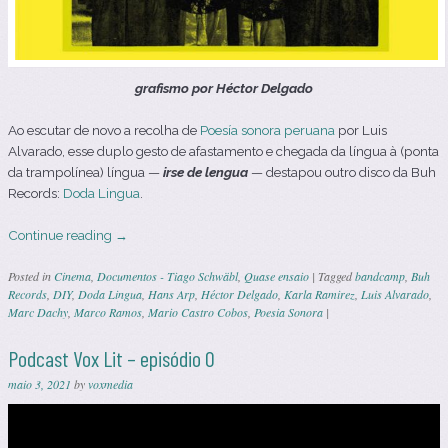
grafismo por Héctor Delgado
Ao escutar de novo a recolha de
Poesía sonora peruana
por Luis
Alvarado, esse duplo gesto de afastamento e chegada da língua à (ponta
da trampolínea) língua —
irse de lengua
— destapou outro disco da Buh
Records:
Doda Lingua
.
Continue reading
→
Posted in
Cinema
,
Documentos - Tiago Schwäbl
,
Quase ensaio
|
Tagged
bandcamp
,
Buh
Records
,
DIY
,
Doda Lingua
,
Hans Arp
,
Héctor Delgado
,
Karla Ramirez
,
Luis Alvarado
,
Marc Dachy
,
Marco Ramos
,
Mario Castro Cobos
,
Poesia Sonora
|
Podcast Vox Lit – episódio 0
maio 3, 2021
by
voxmedia