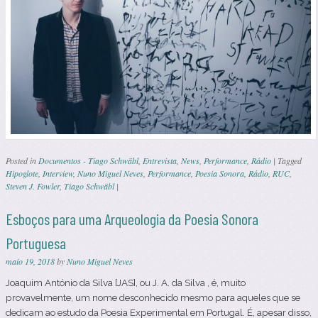
Posted in
Documentos - Tiago Schwäbl
,
Entrevista
,
News
,
Performance
,
Rádio
|
Tagged
Hipoglote
,
Interview
,
Nuno Miguel Neves
,
Performance
,
Poesia Sonora
,
Rádio
,
RUC
,
Steven J. Fowler
,
Tiago Schwäbl
|
Esboços para uma Arqueologia da Poesia Sonora
Portuguesa
maio 19, 2018
by
Nuno Miguel Neves
Joaquim António da Silva [JAS], ou J. A. da Silva , é, muito
provavelmente, um nome desconhecido mesmo para aqueles que se
dedicam ao estudo da Poesia Experimental em Portugal. É, apesar disso,