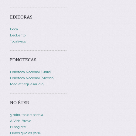
EDITORAS
Boca
LeoLento
Tocalivros
FONOTECAS
Fonoteca Nacional (Chile)
Fonoteca Nacional (México)
Mediatheque (audio)
NO ÉTER
5 minutos de poesia
A Vida Breve
Hipoglote
Livros que os pariu