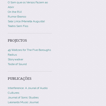
O Som que os Versos Fazem ao
Abrir
On the RU(
Rumor Branco
Sala Lírica (Mariella Augusta)
Teatro Sem Fios
PROJECTOS
49 Waltzes for The Five Boroughs
Radius
Storywalker
Taste of Sound
PUBLICAÇÕES
Interference: A Jounal of Audio
Cultures
Journal of Sonic Studies
Leonardo Music Journal