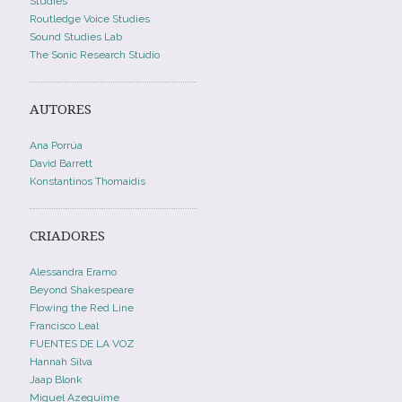
Studies
Routledge Voice Studies
Sound Studies Lab
The Sonic Research Studio
AUTORES
Ana Porrúa
David Barrett
Konstantinos Thomaidis
CRIADORES
Alessandra Eramo
Beyond Shakespeare
Flowing the Red Line
Francisco Leal
FUENTES DE LA VOZ
Hannah Silva
Jaap Blonk
Miguel Azeguime