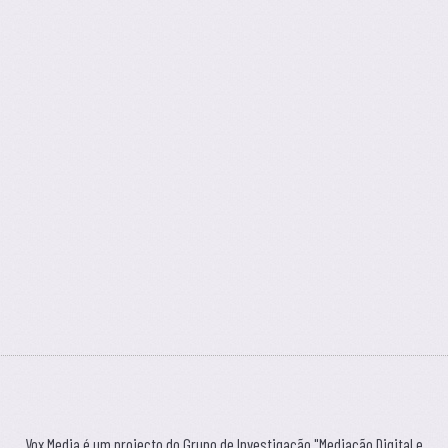
Vox Media é um projecto do Grupo de Investigação "Mediação Digital e