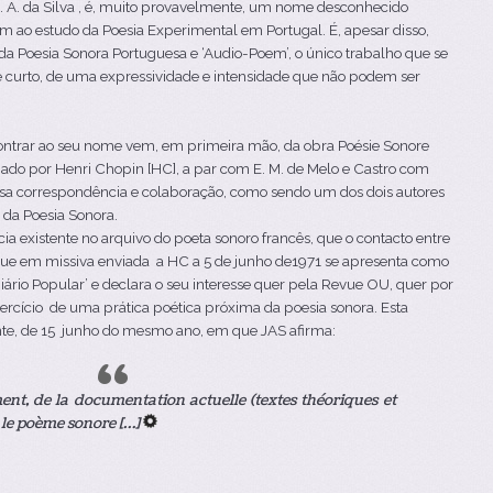
 J. A. da Silva , é, muito provavelmente, um nome desconhecido
 ao estudo da Poesia Experimental em Portugal. É, apesar disso,
da Poesia Sonora Portuguesa e ‘Audio-Poem’, o único trabalho que se
de curto, de uma expressividade e intensidade que não podem ser
contrar ao seu nome vem, em primeira mão, da obra Poésie Sonore
do por Henri Chopin [HC], a par com E. M. de Melo e Castro com
a correspondência e colaboração, como sendo um dos dois autores
 da Poesia Sonora.
a existente no arquivo do poeta sonoro francês, que o contacto entre
 que em missiva enviada a HC a 5 de junho de1971 se apresenta como
Diário Popular’ e declara o seu interesse quer pela Revue OU, quer por
rcício de uma prática poética próxima da poesia sonora. Esta
inte, de 15 junho do mesmo ano, em que JAS afirma:
ent, de la documentation actuelle (textes théoriques et
 le poème sonore […]