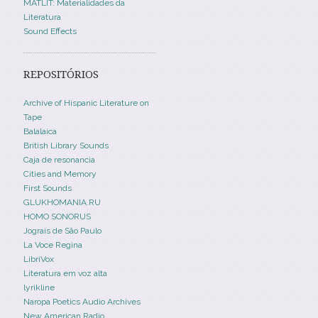
MATLIT: Materialidades da
Literatura
Sound Effects
REPOSITÓRIOS
Archive of Hispanic Literature on
Tape
Balalaica
British Library Sounds
Caja de resonancia
Cities and Memory
First Sounds
GLUKHOMANIA.RU
HOMO SONORUS
Jograis de São Paulo
La Voce Regina
LibriVox
Literatura em voz alta
lyrikline
Naropa Poetics Audio Archives
New American Radio