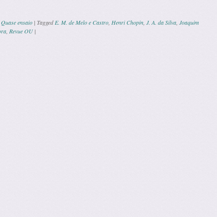
,
Quase ensaio
|
Tagged
E. M. de Melo e Castro
,
Henri Chopin
,
J. A. da Silva
,
Joaquim
ora
,
Revue OU
|
n