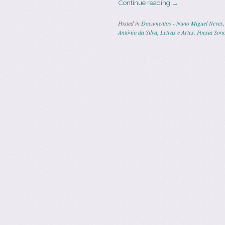
Continue reading
→
Posted in
Documentos - Nuno Miguel Neves
António da Silva
,
Letras e Artes
,
Poesia Son
Post navigatio