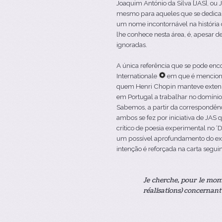
Joaquim António da Silva [JAS], ou
mesmo para aqueles que se dedicam
um nome incontornável na história 
lhe conhece nesta área, é, apesar 
ignoradas.
A única referência que se pode en
Internationale
em que é menciona
quem Henri Chopin manteve extens
em Portugal a trabalhar no domínio
Sabemos, a partir da correspondênci
ambos se fez por iniciativa de JAS
crítico de poesia experimental no ‘
um possível aprofundamento do exe
intenção é reforçada na carta segu
Je cherche, pour le mom
réalisations) concernant