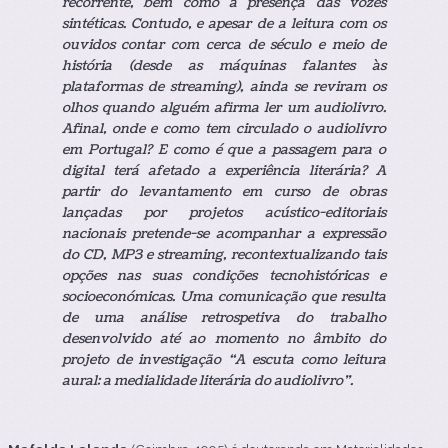
recorrente, bem como a presença das vozes
sintéticas. Contudo, e apesar de a leitura com os
ouvidos contar com cerca de século e meio de
história (desde as máquinas falantes às
plataformas de streaming), ainda se reviram os
olhos quando alguém afirma ler um audiolivro.
Afinal, onde e como tem circulado o audiolivro
em Portugal? E como é que a passagem para o
digital terá afetado a experiência literária? A
partir do levantamento em curso de obras
lançadas por projetos acústico-editoriais
nacionais pretende-se acompanhar a expressão
do CD, MP3 e streaming, recontextualizando tais
opções nas suas condições tecnohistóricas e
socioeconómicas. Uma comunicação que resulta
de uma análise retrospetiva do trabalho
desenvolvido até ao momento no âmbito do
projeto de investigação “A escuta como leitura
aural: a medialidade literária do audiolivro”.