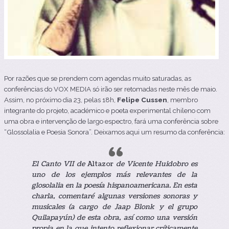
Por razões que se prendem com agendas muito saturadas, as
conferências do VOX MEDIA só irão ser retomadas neste mês de maio.
Assim, no próximo dia 23, pelas 18h,
Felipe Cussen
, membro
integrante do projeto, académico e poeta experimental chileno com
uma obra e intervenção de largo espectro, fará uma conferência sobre
“Glossolalia e Poesia Sonora”. Deixamos aqui um resumo da conferência:
El Canto VII de
Altazor
de Vicente Huidobro es
uno de los ejemplos más relevantes de la
glosolalia en la poesía hispanoamericana. En esta
charla, comentaré algunas versiones sonoras y
musicales (a cargo de Jaap Blonk y el grupo
Quilapayún) de esta obra, así como una versión
propia en la que intento reflexionar críticamente