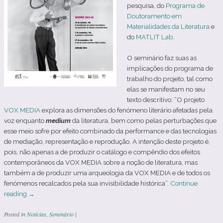
pesquisa, do
Programa de
Doutoramento em
Materialidades da Literatura
e
do
MATLIT Lab
.
O seminário faz suas as
implicações do programa de
trabalho do projeto, tal como
elas se manifestam no seu
texto descritivo: “O projeto
VOX MEDIA
explora as dimensões do fenómeno literário afetadas pela
voz enquanto
medium
da literatura, bem como pelas perturbações que
esse meio sofre por efeito combinado da performance e das tecnologias
de mediação, representação e reprodução. A intenção deste projeto é,
pois, não apenas a de produzir o catálogo e compêndio dos efeitos
contemporâneos da VOX MEDIA sobre a noção de literatura, mas
também a de produzir uma arqueologia da VOX MEDIA e de todos os
fenómenos recalcados pela sua invisibilidade histórica”.
Continue
reading
→
Posted in
Notícias
,
Seminário
|