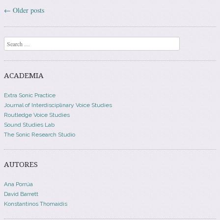
←
Older posts
Post navigation
Search
ACADEMIA
Extra Sonic Practice
Journal of Interdisciplinary Voice Studies
Routledge Voice Studies
Sound Studies Lab
The Sonic Research Studio
AUTORES
Ana Porrúa
David Barrett
Konstantinos Thomaidis