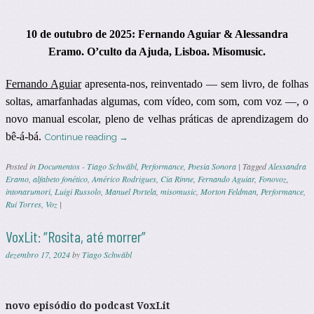
10 de outubro de 2025: Fernando Aguiar & Alessandra
Eramo. O’culto da Ajuda, Lisboa. Misomusic.
Fernando Aguiar
apresenta-nos, reinventado — sem livro, de folhas
soltas, amarfanhadas algumas, com vídeo, com som, com voz —, o
novo manual escolar, pleno de velhas práticas de aprendizagem do
bê-á-bá.
Continue reading
→
Posted in
Documentos - Tiago Schwäbl
,
Performance
,
Poesia Sonora
|
Tagged
Alessandra
Eramo
,
alfabeto fonético
,
Américo Rodrigues
,
Cia Rinne
,
Fernando Aguiar
,
Fonovoz
,
intonarumori
,
Luigi Russolo
,
Manuel Portela
,
misomusic
,
Morton Feldman
,
Performance
,
Rui Torres
,
Voz
|
VoxLit: “Rosita, até morrer”
dezembro 17, 2024
by
Tiago Schwäbl
novo episódio do podcast VoxLit