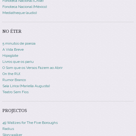
Fonoteca Nacional (Chile)
Fonoteca Nacional (México)
Mediatheque (audio)
NO ÉTER
5 minutos de poesia
A Vida Breve
Hipoglote
Livros que os pariu
O Som que os Versos Fazem ao Abrir
On the RU(
Rumor Branco
Sala Lírica (Mariella Augusta)
Teatro Sem Fios
PROJECTOS
49 Waltzes for The Five Boroughs
Radius
Storywalker