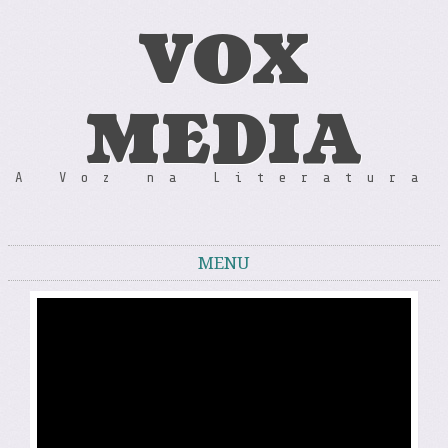
VOX
MEDIA
A Voz na Literatura
MENU
Skip to content