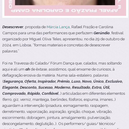
Desescrever
, proposta de
Márcia Lança
, Rafael Frazão e Carolina
Campos para uma das performances que perfazem
Gerúndio
, festival
organizado por Miguel Oliva Teles
, apresentou, no dia 29 de outubro de
2024, em Lisboa, “formas materiais e concretas de desescrever
palavras.”
Foi na Travessa do Calado/ Fórum Dança que, calados, mas soltando
aqui e ali um
ah
de êxtase, assistimos, qual enxame de curiosos, à
deflagração erosiva da matéria. Numa sala-estaleiro, palavras
(
Segurança, Oferta, Inspirador, Prémio, Luxo, Novo, Único, Exclusivo,
Elegante, Desconto, Sucesso, Moderno, Resultado, Extra, Útil,
Comprovado, Rápido, Confiável
…) articuladas em diferentes elementos
(ferro, giz, verniz, manteiga, berlindes, fósforos, espuma, ímanes…)
aguardam a intervenção (pisadura, esmagamento, raspagem,
derretimento, vaporização, aspiração, ignição, choque, vibração,
escorrimento, dobragem, pintura, amalgamento, pulverização,
descongelamento, deglutição…). Os performers/ guias/ técnicos/