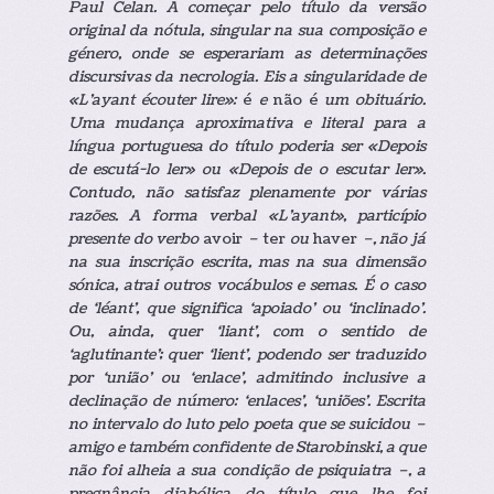
Paul Celan. A começar pelo título da versão
original da nótula, singular na sua composição e
género, onde se esperariam as determinações
discursivas da necrologia. Eis a singularidade de
«L’ayant écouter lire»:
é
e
não é
um obituário.
Uma mudança aproximativa e literal para a
língua portuguesa do título poderia ser «Depois
de escutá-lo ler» ou «Depois de o escutar ler».
Contudo, não satisfaz plenamente por várias
razões. A forma verbal «L’ayant», particípio
presente do verbo
avoir
–
ter
ou
haver
–, não já
na sua inscrição escrita, mas na sua dimensão
sónica, atrai outros vocábulos e semas. É o caso
de ‘léant’, que significa ‘apoiado’ ou ‘inclinado’.
Ou, ainda, quer ‘liant’, com o sentido de
‘aglutinante’; quer ‘lient’, podendo ser traduzido
por ‘união’ ou ‘enlace’, admitindo inclusive a
declinação de número: ‘enlaces’, ‘uniões’. Escrita
no intervalo do luto pelo poeta que se suicidou –
amigo e também confidente de Starobinski, a que
não foi alheia a sua condição de psiquiatra –, a
pregnância diabólica do título que lhe foi