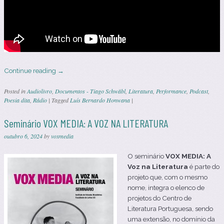
Continue reading
→
Posted in
Audiolivro
,
Documentos - Tiago Schwäbl
,
Literatura
,
Performance
,
Podcast
,
Poesia dita
,
Rádio
|
Tagged
Luís Bernardo Honwana
|
Seminário VOX MEDIA: A VOZ NA LITERATURA
outubro 6, 2024
by
voxmedia
O seminário
VOX MEDIA: A
Voz na Literatura
é parte do
projeto que, com o mesmo
nome, integra o elenco de
projetos do Centro de
Literatura Portuguesa, sendo
uma extensão, no domínio da