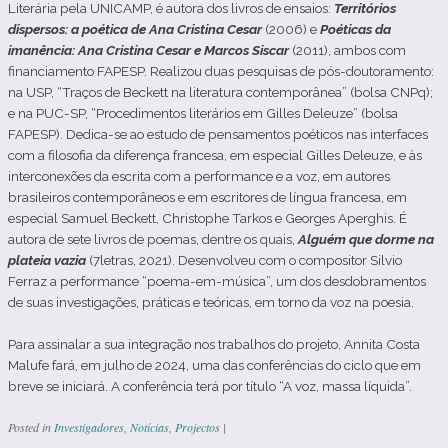
Literária pela UNICAMP, é autora dos livros de ensaios:
Territórios
dispersos: a poética de Ana Cristina Cesar
(2006) e
Poéticas da
imanência: Ana Cristina Cesar e Marcos Siscar
(2011), ambos com
financiamento FAPESP. Realizou duas pesquisas de pós-doutoramento:
na USP, “Traços de Beckett na literatura contemporânea” (bolsa CNPq);
e na PUC-SP, “Procedimentos literários em Gilles Deleuze” (bolsa
FAPESP). Dedica-se ao estudo de pensamentos poéticos nas interfaces
com a filosofia da diferença francesa, em especial Gilles Deleuze, e às
interconexões da escrita com a performance e a voz, em autores
brasileiros contemporâneos e em escritores de língua francesa, em
especial Samuel Beckett, Christophe Tarkos e Georges Aperghis. É
autora de sete livros de poemas, dentre os quais,
Alguém que dorme na
plateia vazia
(7letras, 2021). Desenvolveu com o compositor Silvio
Ferraz a performance “poema-em-música”, um dos desdobramentos
de suas investigações, práticas e teóricas, em torno da voz na poesia.
Para assinalar a sua integração nos trabalhos do projeto, Annita Costa
Malufe fará, em julho de 2024, uma das conferências do ciclo que em
breve se iniciará. A conferência terá por título “A voz, massa líquida”.
Posted in
Investigadores
,
Notícias
,
Projectos
|