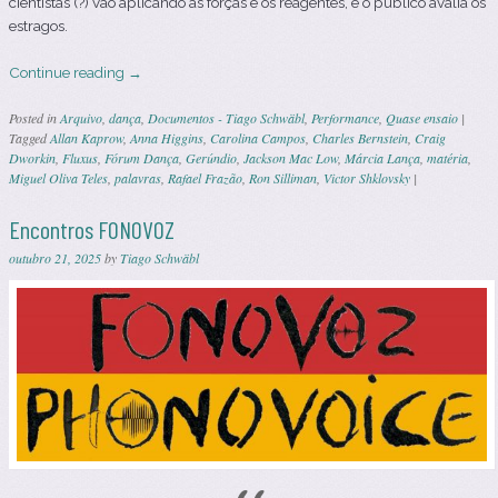
cientistas (?) vão aplicando as forças e os reagentes, e o público avalia os
estragos.
Continue reading
→
Posted in
Arquivo
,
dança
,
Documentos - Tiago Schwäbl
,
Performance
,
Quase ensaio
|
Tagged
Allan Kaprow
,
Anna Higgins
,
Carolina Campos
,
Charles Bernstein
,
Craig
Dworkin
,
Fluxus
,
Fórum Dança
,
Gerúndio
,
Jackson Mac Low
,
Márcia Lança
,
matéria
,
Miguel Oliva Teles
,
palavras
,
Rafael Frazão
,
Ron Silliman
,
Victor Shklovsky
|
Encontros FONOVOZ
outubro 21, 2025
by
Tiago Schwäbl