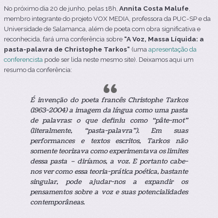
No próximo dia 20 de junho, pelas 18h,
Annita Costa Malufe
,
membro integrante do projeto VOX MEDIA, professora da PUC-SP e da
Universidade de Salamanca, além de poeta com obra significativa e
reconhecida, fará uma conferência sobre
“A Voz, Massa Líquida: a
pasta-palavra de Christophe Tarkos”
(uma
apresentação da
conferencista
pode ser lida neste mesmo site). Deixamos aqui um
resumo da conferência:
É invenção do poeta francês Christophe Tarkos
(1963-2004) a imagem da língua como uma pasta
de palavras: o que definiu como “pâte-mot”
(literalmente, “pasta-palavra”). Em suas
performances e textos escritos, Tarkos não
somente teorizava como experimentava os limites
dessa pasta – diríamos, a voz. E portanto cabe-
nos ver como essa teoria-prática poética, bastante
singular, pode ajudar-nos a expandir os
pensamentos sobre a voz e suas potencialidades
contemporâneas.