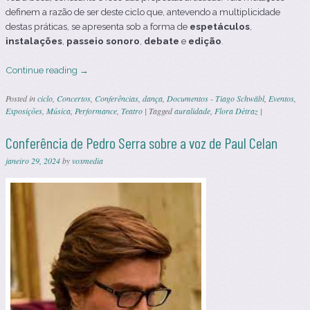
definem a razão de ser deste ciclo que, antevendo a multiplicidade
destas práticas, se apresenta sob a forma de
espetáculos
,
instalações
,
passeio sonoro
,
debate
e
edição
.
Continue reading
→
Posted in
ciclo
,
Concertos
,
Conferências
,
dança
,
Documentos - Tiago Schwäbl
,
Eventos
,
Exposições
,
Música
,
Performance
,
Teatro
|
Tagged
auralidade
,
Flora Détraz
|
Conferência de Pedro Serra sobre a voz de Paul Celan
janeiro 29, 2024
by
voxmedia