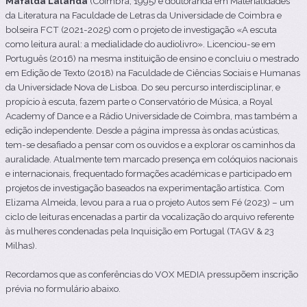
Mafalda Lalanda
(Coimbra, 1995) é doutoranda em Materialidades
da Literatura na Faculdade de Letras da Universidade de Coimbra e
bolseira FCT (2021-2025) com o projeto de investigação «A escuta
como leitura aural: a medialidade do audiolivro». Licenciou-se em
Português (2016) na mesma instituição de ensino e concluiu o mestrado
em Edição de Texto (2018) na Faculdade de Ciências Sociais e Humanas
da Universidade Nova de Lisboa. Do seu percurso interdisciplinar, e
propício à escuta, fazem parte o Conservatório de Música, a Royal
Academy of Dance e a Rádio Universidade de Coimbra, mas também a
edição independente. Desde a página impressa às ondas acústicas,
tem-se desafiado a pensar com os ouvidos e a explorar os caminhos da
auralidade. Atualmente tem marcado presença em colóquios nacionais
e internacionais, frequentado formações académicas e participado em
projetos de investigação baseados na experimentação artística. Com
Elizama Almeida, levou para a rua o projeto Autos sem Fé (2023) – um
ciclo de leituras encenadas a partir da vocalização do arquivo referente
às mulheres condenadas pela Inquisição em Portugal (TAGV & 23
Milhas).
Recordamos que as conferências do VOX MEDIA pressupõem inscrição
prévia no formulário abaixo.