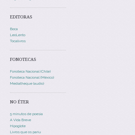
EDITORAS
Boca
LeoLento
Tocalivros
FONOTECAS
Fonoteca Nacional (Chile)
Fonoteca Nacional (México)
Mediatheque (audio)
NO ÉTER
5 minutos de poesia
A Vida Breve
Hipoglote
Livros que os pariu