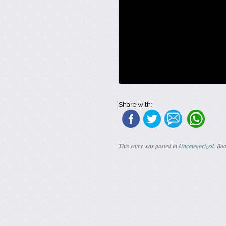
Share with:
This entry was posted in
Uncategorized
. Bo
Post navigatio