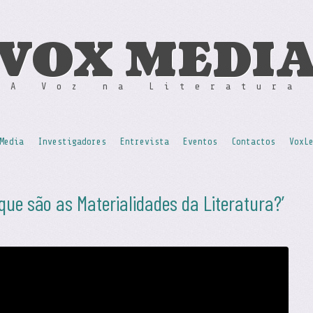
VOX MEDI
A Voz na Literatura
Media
Investigadores
Entrevista
Eventos
Contactos
VoxL
 que são as Materialidades da Literatura?’