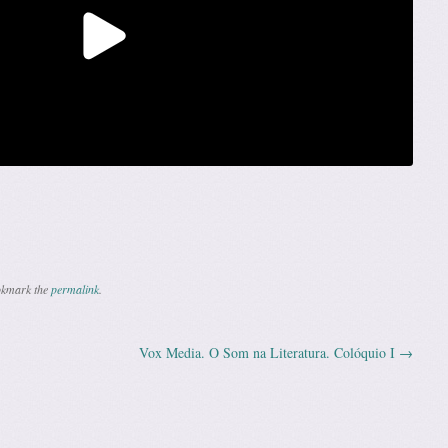
okmark the
permalink
.
Vox Media. O Som na Literatura. Colóquio I
→
n