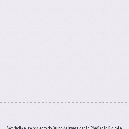
Vox Media é um projecto do Grupo de Investigação "Mediação Digital e