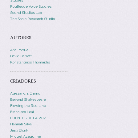
Studies
Routledge Voice Studies
Sound Studies Lab
The Sonic Research Studio
AUTORES
Ana Porrúa
David Barrett
Konstantinos Thomaidis
CRIADORES
Alessandra Eramo
Beyond Shakespeare
Flowing the Red Line
Francisco Leal
FUENTES DE LA VOZ
Hannah Silva
Jaap Blonk
Miguel Azeguime