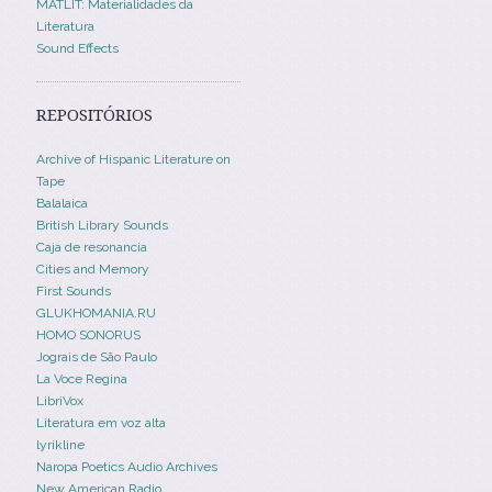
MATLIT: Materialidades da
Literatura
Sound Effects
REPOSITÓRIOS
Archive of Hispanic Literature on
Tape
Balalaica
British Library Sounds
Caja de resonancia
Cities and Memory
First Sounds
GLUKHOMANIA.RU
HOMO SONORUS
Jograis de São Paulo
La Voce Regina
LibriVox
Literatura em voz alta
lyrikline
Naropa Poetics Audio Archives
New American Radio