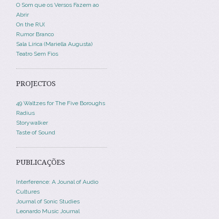
O Som que os Versos Fazem ao
Abrir
On the RU(
Rumor Branco
Sala Lírica (Mariella Augusta)
Teatro Sem Fios
PROJECTOS
49 Waltzes for The Five Boroughs
Radius
Storywalker
Taste of Sound
PUBLICAÇÕES
Interference: A Jounal of Audio
Cultures
Journal of Sonic Studies
Leonardo Music Journal