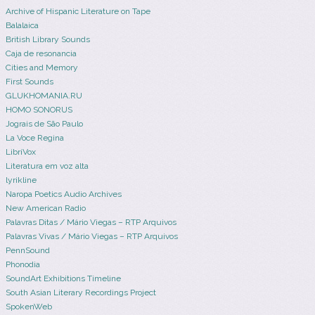
Archive of Hispanic Literature on Tape
Balalaica
British Library Sounds
Caja de resonancia
Cities and Memory
First Sounds
GLUKHOMANIA.RU
HOMO SONORUS
Jograis de São Paulo
La Voce Regina
LibriVox
Literatura em voz alta
lyrikline
Naropa Poetics Audio Archives
New American Radio
Palavras Ditas / Mário Viegas – RTP Arquivos
Palavras Vivas / Mário Viegas – RTP Arquivos
PennSound
Phonodia
SoundArt Exhibitions Timeline
South Asian Literary Recordings Project
SpokenWeb