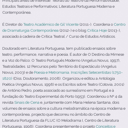
Principais áreas de interesse: Teorias do Teatro e da Performatividade;
Estudos Teatrais e Performativos; Literatura Portuguesa Moderna e
Contemporânea.
É Diretor do
Teatro Académico de Gil Vicente
(2011-). Coordena o
Centro
de Dramaturgia Contemporânea
(2012-) e o blog
Crítica Hoje
(2013-),
associado à cadeira de Crítica Teatral / Curso de Estudos Artísticos.
Doutorado em Literatura Portuguesa, tem publicado ensaios sobre
teatro, performance, narrativa e poesia. É autor de O Destino da Mimese
e a Voz do Palco: O Teatro Português Moderno (Angelus Novus, 1997),
Teatralidades. 12 Percursos pelo Território do Espectáculo (Angelus
Novus, 2003) e de
Poesia e Metromania. Inscrições Setecentistas (1750-
1820)
(Diss. Doutoramento, 2008). Organizou e editou a Antologia
Poética (Angelus Novus, 1998) e os Escritos sobre Teatro (Cotovia, 2001)
de António Pedro, poeta associado ao surrealismo em Portugal e à
fundação do Teatro Experimental do Porto (1953). Coordenou o Nº 4 da
revista
Sinais de Cena
e, juntamente com Maria Helena Santana, dois
volumes de ensaios sobre a cultura melodramática na época moderna e
contemporânea, projecto que decorreu no âmbito do Centro de
Literatura Portuguesa da FLUC (O Melodrama I, Centro de Literatura
Portuguesa, 1996). Coordena presentemente o projeto
Conceitos e