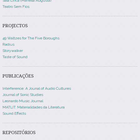
Sala Lírica (Mariella Augusta)
Teatro Sem Fios
PROJECTOS
49 Waltzes for The Five Boroughs
Radius
Storywalker
Taste of Sound
PUBLICAÇÕES
Interference: A Jounal of Audio Cultures
Journal of Sonic Studies
Leonardo Music Journal
MATLIT: Materialidades da Literatura
Sound Effects
REPOSITÓRIOS