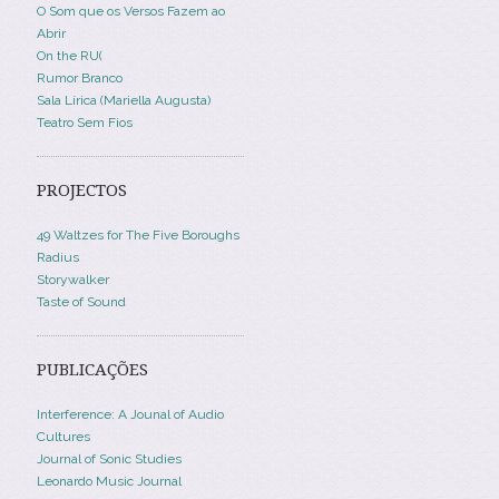
O Som que os Versos Fazem ao
Abrir
On the RU(
Rumor Branco
Sala Lírica (Mariella Augusta)
Teatro Sem Fios
PROJECTOS
49 Waltzes for The Five Boroughs
Radius
Storywalker
Taste of Sound
PUBLICAÇÕES
Interference: A Jounal of Audio
Cultures
Journal of Sonic Studies
Leonardo Music Journal