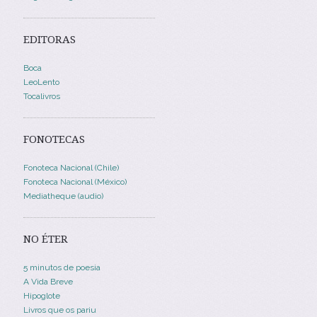
EDITORAS
Boca
LeoLento
Tocalivros
FONOTECAS
Fonoteca Nacional (Chile)
Fonoteca Nacional (México)
Mediatheque (audio)
NO ÉTER
5 minutos de poesia
A Vida Breve
Hipoglote
Livros que os pariu