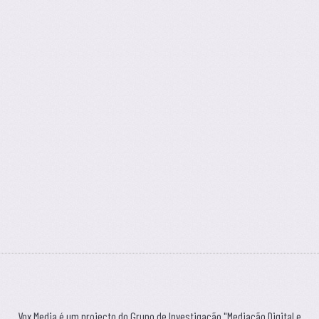
Vox Media é um projecto do Grupo de Investigação "Mediação Digital e