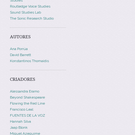
Studies
Routledge Voice Studies
Sound Studies Lab
The Sonic Research Studio
AUTORES
Ana Porrúa
David Barrett
Konstantinos Thomaidis
CRIADORES
Alessandra Eramo
Beyond Shakespeare
Flowing the Red Line
Francisco Leal
FUENTES DE LA VOZ
Hannah Silva
Jaap Blonk
Miguel Azeguime