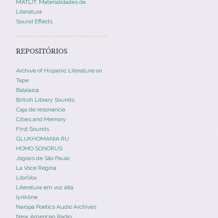
MATLIT: Materialidades da
Literatura
Sound Effects
REPOSITÓRIOS
Archive of Hispanic Literature on
Tape
Balalaica
British Library Sounds
Caja de resonancia
Cities and Memory
First Sounds
GLUKHOMANIA.RU
HOMO SONORUS
Jograis de São Paulo
La Voce Regina
LibriVox
Literatura em voz alta
lyrikline
Naropa Poetics Audio Archives
New American Radio