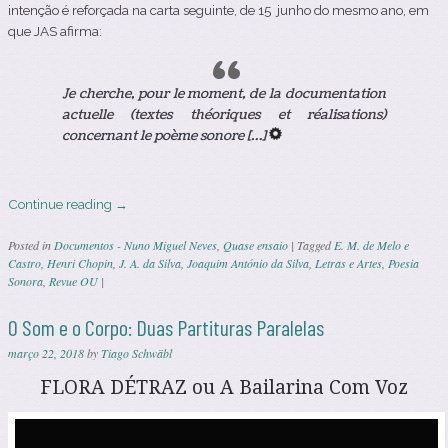
intenção é reforçada na carta seguinte, de 15 junho do mesmo ano, em
que JAS afirma:
Je cherche, pour le moment, de la documentation
actuelle (textes théoriques et réalisations)
concernant le poème sonore […]
Continue reading
→
Posted in
Documentos - Nuno Miguel Neves
,
Quase ensaio
|
Tagged
E. M. de Melo e
Castro
,
Henri Chopin
,
J. A. da Silva
,
Joaquim António da Silva
,
Letras e Artes
,
Poesia
Sonora
,
Revue OU
|
O Som e o Corpo: Duas Partituras Paralelas
março 22, 2018
by
Tiago Schwäbl
FLORA DÉTRAZ ou A Bailarina Com Voz