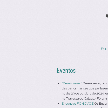
Skip to content
Vox 
Menu
Eventos
“Desescrever”
Desescrever, pro
das performances que perfazem 
no dia 29 de outubro de 2024, e
na Travessa do Calado/ Fórum Da
Encontros FONOVOZ
Os Encont