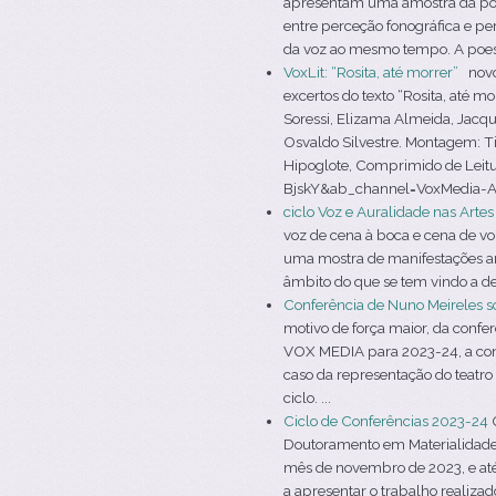
apresentam uma amostra da poesi
entre perceção fonográfica e per
da voz ao mesmo tempo. A poesi
VoxLit: “Rosita, até morrer”
novo 
excertos do texto “Rosita, até 
Soressi, Elizama Almeida, Jacqu
Osvaldo Silvestre. Montagem: T
Hipoglote, Comprimido de Leit
BjskY&ab_channel=VoxMedia-AVozn
ciclo Voz e Auralidade nas Arte
voz de cena à boca e cena de voz
uma mostra de manifestações ar
âmbito do que se tem vindo a de
Conferência de Nuno Meireles s
motivo de força maior, da confe
VOX MEDIA para 2023-24, a conf
caso da representação do teatro
ciclo. ...
Ciclo de Conferências 2023-24
O
Doutoramento em Materialidades d
mês de novembro de 2023, e até 
a apresentar o trabalho realizad