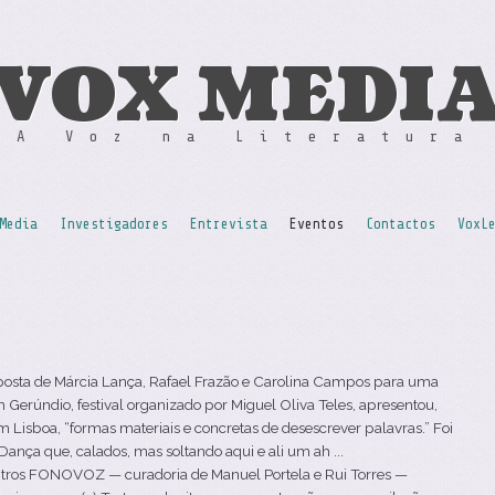
VOX MEDI
A Voz na Literatura
Media
Investigadores
Entrevista
Eventos
Contactos
VoxL
posta de Márcia Lança, Rafael Frazão e Carolina Campos para uma
Gerúndio, festival organizado por Miguel Oliva Teles, apresentou,
m Lisboa, “formas materiais e concretas de desescrever palavras.” Foi
nça que, calados, mas soltando aqui e ali um ah ...
ros FONOVOZ — curadoria de Manuel Portela e Rui Torres —