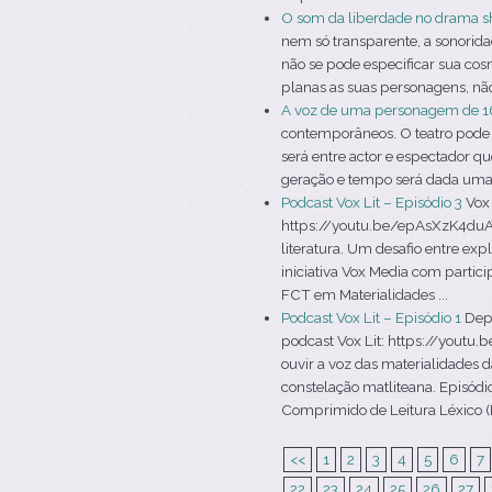
O som da liberdade no drama s
nem só transparente, a sonorid
não se pode especificar sua co
planas as suas personagens, não 
A voz de uma personagem de 1
contemporâneos. O teatro pode s
será entre actor e espectador q
geração e tempo será dada uma v
Podcast Vox Lit – Episódio 3
Vox 
https://youtu.be/epAsXzK4duA V
literatura. Um desafio entre ex
iniciativa Vox Media com partic
FCT em Materialidades ...
Podcast Vox Lit – Episódio 1
Depo
podcast Vox Lit: https://youtu
ouvir a voz das materialidades d
constelação matliteana. Episódio
Comprimido de Leitura Léxico (P
<<
1
2
3
4
5
6
7
22
23
24
25
26
27