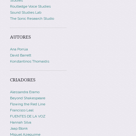
Studies
Routledge Voice Studies
Sound Studies Lab
The Sonic Research Studio
AUTORES
Ana Porrúa
David Barrett
Konstantinos Thomaidis
CRIADORES
Alessandra Eramo
Beyond Shakespeare
Flowing the Red Line
Francisco Leal
FUENTES DE LA VOZ
Hannah Silva
Jaap Blonk
Miguel Azeguime