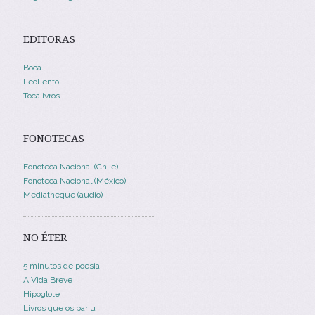
EDITORAS
Boca
LeoLento
Tocalivros
FONOTECAS
Fonoteca Nacional (Chile)
Fonoteca Nacional (México)
Mediatheque (audio)
NO ÉTER
5 minutos de poesia
A Vida Breve
Hipoglote
Livros que os pariu