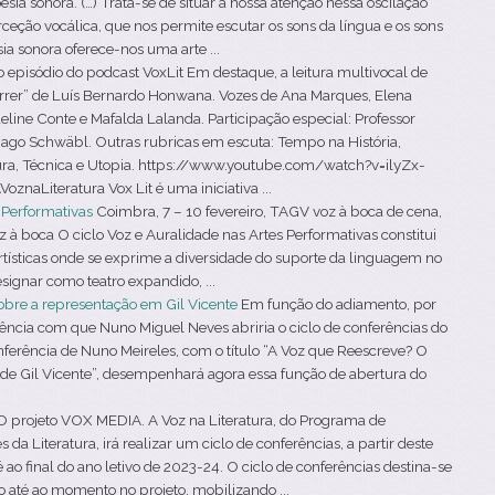
a sonora. (…) Trata-se de situar a nossa atenção nessa oscilação
ceção vocálica, que nos permite escutar os sons da língua e os sons
a sonora oferece-nos uma arte ...
episódio do podcast VoxLit Em destaque, a leitura multivocal de
morrer” de Luís Bernardo Honwana. Vozes de Ana Marques, Elena
eline Conte e Mafalda Lalanda. Participação especial: Professor
iago Schwäbl. Outras rubricas em escuta: Tempo na História,
ura, Técnica e Utopia. https://www.youtube.com/watch?v=ilyZx-
aLiteratura Vox Lit é uma iniciativa ...
s Performativas
Coimbra, 7 – 10 fevereiro, TAGV voz à boca de cena,
 à boca O ciclo Voz e Auralidade nas Artes Performativas constitui
tísticas onde se exprime a diversidade do suporte da linguagem no
signar como teatro expandido, ...
obre a representação em Gil Vicente
Em função do adiamento, por
rência com que Nuno Miguel Neves abriria o ciclo de conferências do
erência de Nuno Meireles, com o título “A Voz que Reescreve? O
 de Gil Vicente”, desempenhará agora essa função de abertura do
 projeto VOX MEDIA. A Voz na Literatura, do Programa de
a Literatura, irá realizar um ciclo de conferências, a partir deste
ao final do ano letivo de 2023-24. O ciclo de conferências destina-se
o até ao momento no projeto, mobilizando ...