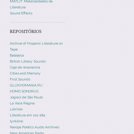
MATLIT: Materialidades da
Literatura
Sound Effects
REPOSITÓRIOS
Archive of Hispanic Literature on
Tape
Balalaica
British Library Sounds
Caja de resonancia
Cities and Memory
First Sounds
GLUKHOMANIA.RU
HOMO SONORUS
Jograis de São Paulo
La Voce Regina
LibriVox
Literatura em voz alta
lyrikline
Naropa Poetics Audio Archives
New American Radio