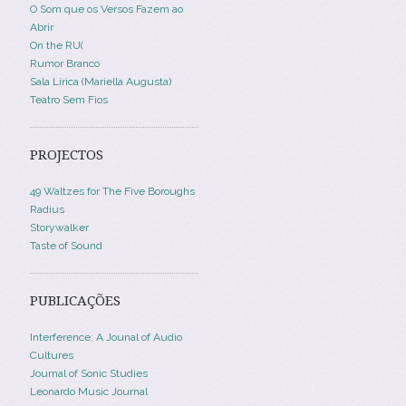
O Som que os Versos Fazem ao
Abrir
On the RU(
Rumor Branco
Sala Lírica (Mariella Augusta)
Teatro Sem Fios
PROJECTOS
49 Waltzes for The Five Boroughs
Radius
Storywalker
Taste of Sound
PUBLICAÇÕES
Interference: A Jounal of Audio
Cultures
Journal of Sonic Studies
Leonardo Music Journal