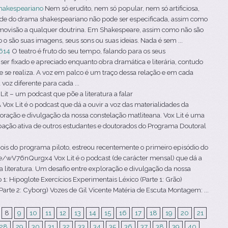
hakespeariano
Nem só erudito, nem só popular, nem só artificiosa,
ade do drama shakespeariano não pode ser especificada, assim como
smovisão a qualquer doutrina. Em Shakespeare, assim como não são
o são suas imagens, seus sons ou suas ideias. Nada é sem ...
614
O teatro é fruto do seu tempo, falando para os seus
er fixado e apreciado enquanto obra dramática e literária, contudo
ue se realiza. A voz em palco é um traço dessa relação e em cada
oz diferente para cada ...
Lit – um podcast que põe a literatura a falar
ox Lit é o podcast que dá a ouvir a voz das materialidades da
ploração e divulgação da nossa constelação matliteana. Vox Lit é uma
ipação ativa de outros estudantes e doutorados do Programa Doutoral
is do programa piloto, estreou recentemente o primeiro episódio do
.be/wV76nQurgx4 Vox Lit é o podcast (de carácter mensal) que dá a
a literatura. Um desafio entre exploração e divulgação da nossa
 1: Hipoglote Exercícios Experimentais Léxico (Parte 1: Grão)
arte 2: Cyborg) Vozes de Gil Vicente Matéria de Escuta Montagem: ...
8
9
10
11
12
13
14
15
16
17
18
19
20
21
28
29
30
31
32
33
34
35
36
37
38
39
40