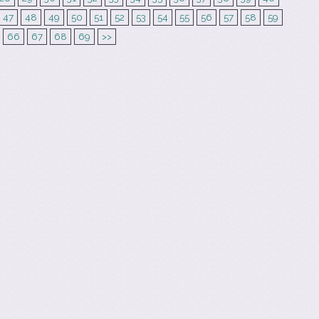
47
48
49
50
51
52
53
54
55
56
57
58
59
66
67
68
69
>>