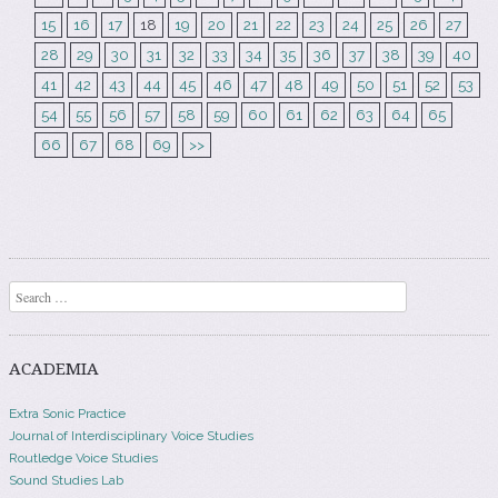
15
16
17
18
19
20
21
22
23
24
25
26
27
28
29
30
31
32
33
34
35
36
37
38
39
40
41
42
43
44
45
46
47
48
49
50
51
52
53
54
55
56
57
58
59
60
61
62
63
64
65
66
67
68
69
>>
Search
ACADEMIA
Extra Sonic Practice
Journal of Interdisciplinary Voice Studies
Routledge Voice Studies
Sound Studies Lab