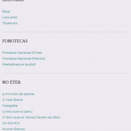
Boca
LeoLento
Tocalivros
FONOTECAS
Fonoteca Nacional (Chile)
Fonoteca Nacional (México)
Mediatheque (audio)
NO ÉTER
5 minutos de poesia
A Vida Breve
Hipoglote
Livros que os pariu
O Som que os Versos Fazem ao Abrir
On the RU(
Rumor Branco