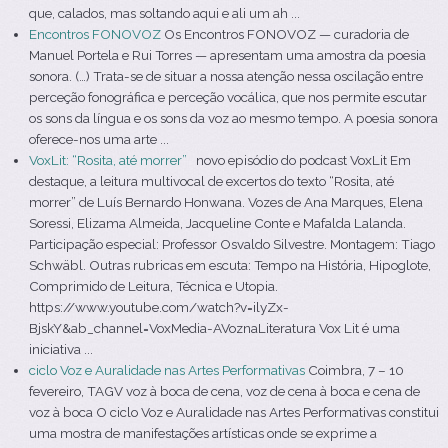
que, calados, mas soltando aqui e ali um ah ...
Encontros FONOVOZ
Os Encontros FONOVOZ — curadoria de
Manuel Portela e Rui Torres — apresentam uma amostra da poesia
sonora. (…) Trata-se de situar a nossa atenção nessa oscilação entre
perceção fonográfica e perceção vocálica, que nos permite escutar
os sons da língua e os sons da voz ao mesmo tempo. A poesia sonora
oferece-nos uma arte ...
VoxLit: “Rosita, até morrer”
novo episódio do podcast VoxLit Em
destaque, a leitura multivocal de excertos do texto “Rosita, até
morrer” de Luís Bernardo Honwana. Vozes de Ana Marques, Elena
Soressi, Elizama Almeida, Jacqueline Conte e Mafalda Lalanda.
Participação especial: Professor Osvaldo Silvestre. Montagem: Tiago
Schwäbl. Outras rubricas em escuta: Tempo na História, Hipoglote,
Comprimido de Leitura, Técnica e Utopia.
https://www.youtube.com/watch?v=ilyZx-
BjskY&ab_channel=VoxMedia-AVoznaLiteratura Vox Lit é uma
iniciativa ...
ciclo Voz e Auralidade nas Artes Performativas
Coimbra, 7 – 10
fevereiro, TAGV voz à boca de cena, voz de cena à boca e cena de
voz à boca O ciclo Voz e Auralidade nas Artes Performativas constitui
uma mostra de manifestações artísticas onde se exprime a