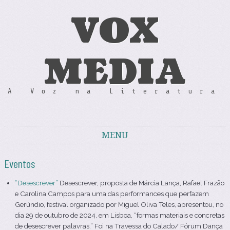
VOX
MEDIA
A Voz na Literatura
MENU
Skip to content
Eventos
“Desescrever”
Desescrever, proposta de Márcia Lança, Rafael Frazão
e Carolina Campos para uma das performances que perfazem
Gerúndio, festival organizado por Miguel Oliva Teles, apresentou, no
dia 29 de outubro de 2024, em Lisboa, “formas materiais e concretas
de desescrever palavras.” Foi na Travessa do Calado/ Fórum Dança