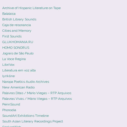
Archive of Hispanic Literature on Tape
Balalaica
British Library Sounds
Caja de resonancia
Cities and Memory
First Sounds
GLUKHOMANIA.RU
HOMO SONORUS
Jograis de São Paulo
La Voce Regina
LibriVox
Literatura em voz alta
lyrikline
Naropa Poetics Audio Archives
New American Radio
Palavras Ditas / Mário Viegas – RTP Arquivos
Palavras Vivas / Mário Viegas – RTP Arquivos
PennSound
Phonodia
SoundArt Exhibitions Timeline
South Asian Literary Recordings Project
SpokenWeb