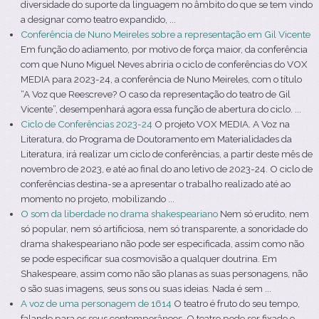
diversidade do suporte da linguagem no âmbito do que se tem vindo
a designar como teatro expandido, ...
Conferência de Nuno Meireles sobre a representação em Gil Vicente
Em função do adiamento, por motivo de força maior, da conferência
com que Nuno Miguel Neves abriria o ciclo de conferências do VOX
MEDIA para 2023-24, a conferência de Nuno Meireles, com o título
“A Voz que Reescreve? O caso da representação do teatro de Gil
Vicente”, desempenhará agora essa função de abertura do ciclo. ...
Ciclo de Conferências 2023-24
O projeto VOX MEDIA. A Voz na
Literatura, do Programa de Doutoramento em Materialidades da
Literatura, irá realizar um ciclo de conferências, a partir deste mês de
novembro de 2023, e até ao final do ano letivo de 2023-24. O ciclo de
conferências destina-se a apresentar o trabalho realizado até ao
momento no projeto, mobilizando ...
O som da liberdade no drama shakespeariano
Nem só erudito, nem
só popular, nem só artificiosa, nem só transparente, a sonoridade do
drama shakespeariano não pode ser especificada, assim como não
se pode especificar sua cosmovisão a qualquer doutrina. Em
Shakespeare, assim como não são planas as suas personagens, não
o são suas imagens, seus sons ou suas ideias. Nada é sem ...
A voz de uma personagem de 1614
O teatro é fruto do seu tempo,
falando para os seus contemporâneos. O teatro pode ser fixado e