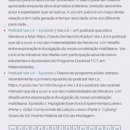
apreciado enquanto obra dramática e literária, contudo será entre
actor e espectador que se realiza. A voz em palco é um traço dessa
relação e em cada geração e tempo será dada uma voz diferente
para cada ...
Podcast Vox Lit – Episódio 3
Vox Lit – um podcast que põe a
literatura a falar https://youtu.be/epAsXzK4duA Vox Lit é o podcast
que dá a ouvir a voz das materialidades da literatura. Um desafio
entre exploração e divulgação da nossa constelação matliteana. Vox
Lit é uma iniciativa Vox Media com participação ativa de outros
estudantes e doutorados do Programa Doutoral FCT em
Materialidades ...
Podcast Vox Lit – Episódio 1
Depois do programa piloto, estreou
recentemente o primeiro episódio do podcast Vox Lit:
https://youtu.be/wV76nQurgx4 Vox Lit é o podcast (de carácter
mensal) que dá a ouvir a voz das materialidades da literatura. Um
desafio entre exploração e divulgação da nossa constelação
matliteana. Episódio 1: Hipoglote Exercícios Experimentais Léxico
(Parte 1: Grão) Comprimido de Leitura Léxico (Parte 2: Cyborg)
Vozes de Gil Vicente Matéria de Escuta Montagem: ...
<<
1
2
3
4
5
6
7
8
9
10
11
12
13
14