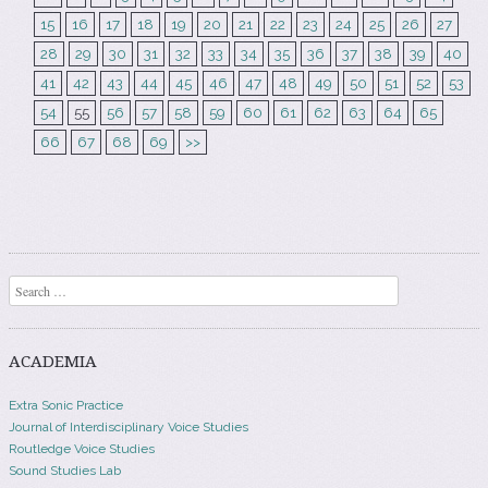
15
16
17
18
19
20
21
22
23
24
25
26
27
28
29
30
31
32
33
34
35
36
37
38
39
40
41
42
43
44
45
46
47
48
49
50
51
52
53
54
55
56
57
58
59
60
61
62
63
64
65
66
67
68
69
>>
Search
ACADEMIA
Extra Sonic Practice
Journal of Interdisciplinary Voice Studies
Routledge Voice Studies
Sound Studies Lab