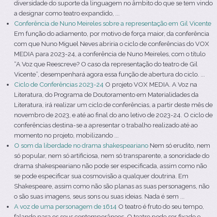
diversidade do suporte da linguagem no âmbito do que se tem vindo
a designar como teatro expandido, ...
Conferência de Nuno Meireles sobre a representação em Gil Vicente
Em função do adiamento, por motivo de força maior, da conferência
com que Nuno Miguel Neves abriria o ciclo de conferências do VOX
MEDIA para 2023-24, a conferência de Nuno Meireles, com o título
“A Voz que Reescreve? O caso da representação do teatro de Gil
Vicente”, desempenhará agora essa função de abertura do ciclo. ...
Ciclo de Conferências 2023-24
O projeto VOX MEDIA. A Voz na
Literatura, do Programa de Doutoramento em Materialidades da
Literatura, irá realizar um ciclo de conferências, a partir deste mês de
novembro de 2023, e até ao final do ano letivo de 2023-24. O ciclo de
conferências destina-se a apresentar o trabalho realizado até ao
momento no projeto, mobilizando ...
O som da liberdade no drama shakespeariano
Nem só erudito, nem
só popular, nem só artificiosa, nem só transparente, a sonoridade do
drama shakespeariano não pode ser especificada, assim como não
se pode especificar sua cosmovisão a qualquer doutrina. Em
Shakespeare, assim como não são planas as suas personagens, não
o são suas imagens, seus sons ou suas ideias. Nada é sem ...
A voz de uma personagem de 1614
O teatro é fruto do seu tempo,
falando para os seus contemporâneos. O teatro pode ser fixado e