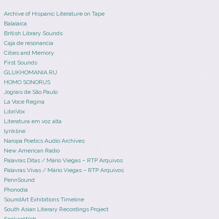
Archive of Hispanic Literature on Tape
Balalaica
British Library Sounds
Caja de resonancia
Cities and Memory
First Sounds
GLUKHOMANIA.RU
HOMO SONORUS
Jograis de São Paulo
La Voce Regina
LibriVox
Literatura em voz alta
lyrikline
Naropa Poetics Audio Archives
New American Radio
Palavras Ditas / Mário Viegas – RTP Arquivos
Palavras Vivas / Mário Viegas – RTP Arquivos
PennSound
Phonodia
SoundArt Exhibitions Timeline
South Asian Literary Recordings Project
SpokenWeb