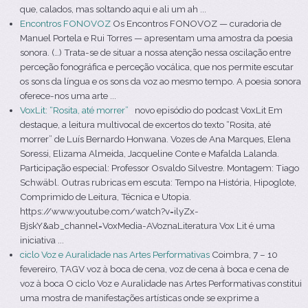
que, calados, mas soltando aqui e ali um ah ...
Encontros FONOVOZ
Os Encontros FONOVOZ — curadoria de
Manuel Portela e Rui Torres — apresentam uma amostra da poesia
sonora. (…) Trata-se de situar a nossa atenção nessa oscilação entre
perceção fonográfica e perceção vocálica, que nos permite escutar
os sons da língua e os sons da voz ao mesmo tempo. A poesia sonora
oferece-nos uma arte ...
VoxLit: “Rosita, até morrer”
novo episódio do podcast VoxLit Em
destaque, a leitura multivocal de excertos do texto “Rosita, até
morrer” de Luís Bernardo Honwana. Vozes de Ana Marques, Elena
Soressi, Elizama Almeida, Jacqueline Conte e Mafalda Lalanda.
Participação especial: Professor Osvaldo Silvestre. Montagem: Tiago
Schwäbl. Outras rubricas em escuta: Tempo na História, Hipoglote,
Comprimido de Leitura, Técnica e Utopia.
https://www.youtube.com/watch?v=ilyZx-
BjskY&ab_channel=VoxMedia-AVoznaLiteratura Vox Lit é uma
iniciativa ...
ciclo Voz e Auralidade nas Artes Performativas
Coimbra, 7 – 10
fevereiro, TAGV voz à boca de cena, voz de cena à boca e cena de
voz à boca O ciclo Voz e Auralidade nas Artes Performativas constitui
uma mostra de manifestações artísticas onde se exprime a