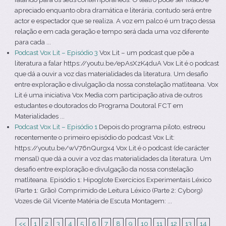
apreciado enquanto obra dramática e literária, contudo será entre
actor e espectador que se realiza. A voz em palco é um traço dessa
relação e em cada geração e tempo será dada uma voz diferente
para cada ...
Podcast Vox Lit – Episódio 3
Vox Lit – um podcast que põe a
literatura a falar https://youtu.be/epAsXzK4duA Vox Lit é o podcast
que dá a ouvir a voz das materialidades da literatura. Um desafio
entre exploração e divulgação da nossa constelação matliteana. Vox
Lit é uma iniciativa Vox Media com participação ativa de outros
estudantes e doutorados do Programa Doutoral FCT em
Materialidades ...
Podcast Vox Lit – Episódio 1
Depois do programa piloto, estreou
recentemente o primeiro episódio do podcast Vox Lit:
https://youtu.be/wV76nQurgx4 Vox Lit é o podcast (de carácter
mensal) que dá a ouvir a voz das materialidades da literatura. Um
desafio entre exploração e divulgação da nossa constelação
matliteana. Episódio 1: Hipoglote Exercícios Experimentais Léxico
(Parte 1: Grão) Comprimido de Leitura Léxico (Parte 2: Cyborg)
Vozes de Gil Vicente Matéria de Escuta Montagem: ...
<<
1
2
3
4
5
6
7
8
9
10
11
12
13
14