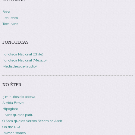
Boca
LeoLento
Tocalivros
FONOTECAS
Fonoteca Nacional (Chile)
Fonoteca Nacional (México)
Mediatheque (audio)
NO ÉTER
5 minutos de poesia
A Vida Breve
Hipoglote
Livros que os pariu
O Som que os Versos Fazem ao Abrir
On the RU(
Rumor Branco