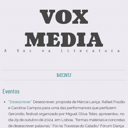
VOX
MEDIA
A Voz na Literatura
MENU
Skip to content
Eventos
“Desescrever”
Desescrever, proposta de Márcia Lança, Rafael Frazão
e Carolina Campos para uma das performances que perfazem
Gerúndio, festival organizado por Miguel Oliva Teles, apresentou, no
dia 29 de outubro de 2024, em Lisboa, “formas materiais e concretas
de desescrever palavras.” Foi na Travessa do Calado/ Fórum Dança