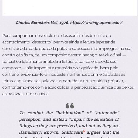
Charles Bernstein:
Veil
, 1976. https://writing.upenn.edu/
Por acompanharmos o acto de “desescrita” desde o início, o
acontecimento “desescrito” permite ainda a leitura (apesar de
condicionada, dado que cada palavra se associa e se impregna, na sua
construção física, de um compósito determinado); o resíduo final —
parcial ou totalmente anulada a leitura, a par da erosão do seu
composto — não impedirá a memória do significado, bem pelo
contrário, evidenciá-lo-á: nós testemunhámos o crime (raptadas as
letras, capturadas as palavras, amarradas a uma matéria própria),
confrontámo-nos com a ação dolosa, a perpetração química que deixou
as palavras sem sentidos.
To combat the “habituation” of “automatic”
perception, and instead “impart the sensation of
things as they are perceived, and not as they are
6
[familiarly] known, Shklovskii
argues that the