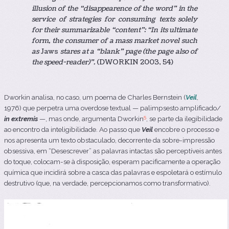
illusion of the “disappearence of the word” in the
service of strategies for consuming texts solely
for their summarizable “content”: “In its ultimate
form, the consumer of a mass market novel such
as
Jaws
stares at a “blank” page (the page also of
the speed-reader)”.
(DWORKIN 2003, 54)
Dworkin analisa, no caso, um poema de Charles Bernstein (
Veil
,
1976
)
que
perpetra uma overdose textual — palimpsesto amplificado/
5
in extremis
—, mas onde, argumenta Dworkin
, se parte da ilegibilidade
ao encontro da inteligibilidade.
Ao passo que
Veil
encobre o processo e
nos apresenta um texto obstaculado, decorrente da sobre-impressão
obsessiva, em “Desescrever” as palavras intactas são perceptíveis antes
do toque, colocam-se à disposição, esperam pacificamente a operação
química que incidirá sobre a casca das palavras e espoletará o estímulo
destrutivo (que, na verdade, percepcionamos como transformativo).