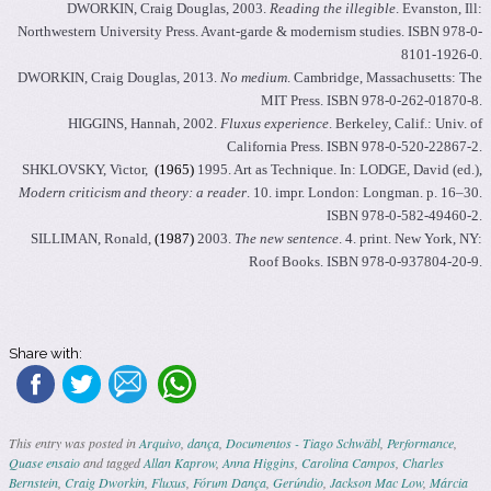
DWORKIN, Craig Douglas, 2003.
Reading the illegible
. Evanston, Ill:
Northwestern University Press. Avant-garde & modernism studies. ISBN 978-0-
8101-1926-0.
DWORKIN, Craig Douglas, 2013.
No medium
. Cambridge, Massachusetts: The
MIT Press. ISBN 978-0-262-01870-8.
HIGGINS, Hannah, 2002.
Fluxus experience
. Berkeley, Calif.: Univ. of
California Press. ISBN 978-0-520-22867-2.
SHKLOVSKY, Victor,
(1965)
1995. Art as Technique. In: LODGE, David (ed.),
Modern criticism and theory: a reader
. 10. impr. London: Longman. p. 16–30.
ISBN 978-0-582-49460-2.
SILLIMAN, Ronald,
(1987)
2003.
The new sentence
. 4. print. New York, NY:
Roof Books. ISBN 978-0-937804-20-9.
Share with:
This entry was posted in
Arquivo
,
dança
,
Documentos - Tiago Schwäbl
,
Performance
,
Quase ensaio
and tagged
Allan Kaprow
,
Anna Higgins
,
Carolina Campos
,
Charles
Bernstein
,
Craig Dworkin
,
Fluxus
,
Fórum Dança
,
Gerúndio
,
Jackson Mac Low
,
Márcia