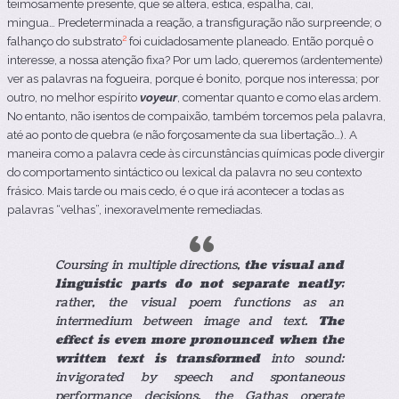
teimosamente presente, que se altera, estica, espalha, cai,
mingua…
Predeterminada a reação, a transfiguração não surpreende; o
2
falhanço do substrato
foi cuidadosamente planeado. Então porquê o
interesse, a nossa atenção fixa? Por um lado, queremos (ardentemente)
ver as palavras na fogueira, porque é bonito, porque nos interessa; por
outro, no melhor espírito
voyeur
, comentar quanto e como elas ardem.
No entanto, não isentos de compaixão, também torcemos pela palavra,
até ao ponto de quebra (e não forçosamente da sua libertação…). A
maneira como a palavra cede às circunstâncias químicas pode divergir
do comportamento sintáctico ou lexical da palavra no seu contexto
frásico. Mais tarde ou mais cedo, é o que irá acontecer a todas as
palavras “velhas”, inexoravelmente remediadas.
Coursing in multiple directions,
the visual and
linguistic parts do not separate neatly
;
rather, the visual poem functions as an
intermedium between image and text.
The
effect is even more pronounced when the
written text is transformed
into sound:
invigorated by speech and spontaneous
performance decisions, the
Gathas
operate