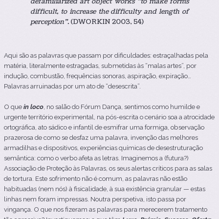
defamiliarized art object works “to make forms
difficult, to increase the difficulty and length of
perception”.
(DWORKIN 2003, 54)
Aqui
são as palavras que passam por dificuldades: estraçalhadas pela
matéria, literalmente estragadas, submetidas às “malas artes”, por
indução, combustão, frequências sonoras, aspiração, expiração…
Palavras arruinadas por um ato de “desescrita”.
O que
in loco
, no salão do Fórum Dança, sentimos como humilde e
urgente território experimental, na pós-escrita o cenário soa a atrocidade
ortográfica, ato sádico e infantil de esmifrar uma formiga, observação
prazerosa de como se desfaz uma palavra, invenção das melhores
armadilhas e dispositivos, experiências químicas de desestruturação
semântica: como o verbo afeta as letras.
Imaginemos a (futura?)
Associação de Proteção às Palavras, os seus alertas críticos para as salas
de tortura. Este sofrimento não é comum, as palavras não estão
habituadas (nem nós) à fisicalidade, à sua existência granular — estas
linhas nem foram impressas.
Noutra perspetiva, isto passa por
vingança. O que nos fizeram as palavras para merecerem tratamento