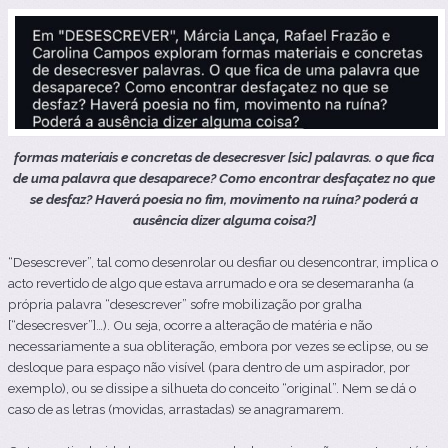
formas materiais e concretas de desecresver
[sic]
palavras. o que fica
de uma palavra que desaparece? Como encontrar desfaçatez no que
se desfaz? Haverá poesia no fim, movimento na ruína? poderá a
ausência dizer alguma coisa?]
“Desescrever”, tal como desenrolar ou desfiar ou desencontrar, implica o
acto revertido de
algo qu
e estava arrumado e ora se desemaranha (a
própria palavra “desescrever” sofre mobilização por gralha
[“desecresver”]…). Ou seja, ocorre a alteração de matéria e não
necessariamente a sua obliteração, embora por vezes se eclipse, ou se
desloque para espaço não visível (para dentro de um aspirador, por
exemplo), ou se dissipe a silhueta do conceito “original”. Nem
se dá
o
caso de as letras (movidas, arrastadas) se anagramarem.