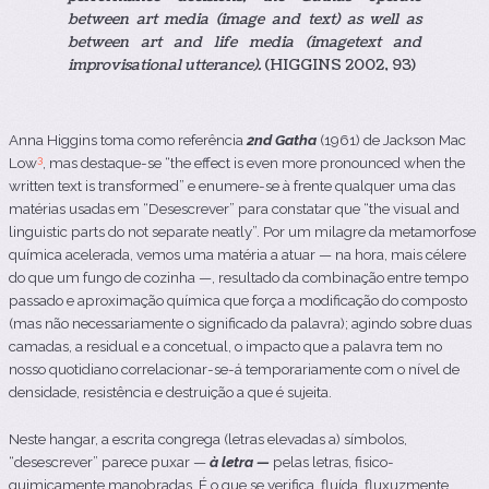
between art media (image and text) as well as
between art and life media (imagetext and
improvisational utterance).
(HIGGINS 2002, 93)
Anna Higgins toma como referência
2nd Gatha
(1961) de Jackson Mac
3
Low
, mas destaque-se “the effect is even more pronounced when the
written text is transformed” e enumere-se à frente qualquer uma das
matérias usadas em “Desescrever” para constatar que “the visual and
linguistic parts do not separate neatly”.
Por um milagre da metamorfose
química acelerada, vemos uma matéria a atuar — na hora, mais célere
do que um fungo de cozinha —, resultado da combinação entre tempo
passado e aproximação química que força a modificação do composto
(mas não necessariamente o significado da palavra); agindo sobre duas
camadas, a residual e a concetual, o impacto que a palavra tem no
nosso quotidiano correlacionar-se-á temporariamente com o nível de
densidade, resistência e destruição a que é sujeita.
Neste hangar, a escrita congrega (letras elevadas a) símbolos,
“desescrever” parece puxar —
à letra —
pelas letras, fisico-
quimicamente manobradas. É o que se verifica, fluída, fluxuzmente,