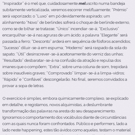
“Inspirador” é o mel que, cuidadosamente
mel
uscrito numa bandeja
subitamente verticalizada, veremos escorrer melifluamente; “Prémio”
será vaporizado; o “Luxo” em pó devidamente aspirado; um
alinhamento “Novo” de berlindes sofrerá o choque de berlinde externo,
como se de bilhar se tratasse; “Único” incendiar-se-á; “Exclusivo”
encarquilhar-se-á nas agruras de um ácido; a palavra “Elegante” será
passada a ferro; “Desconto” arderá em sequência de fósforos acendidos;
“Sucesso” diluir-se-á em espuma; “Moderno” será raspado da sola do
sapato; “Útil” desinscrever-se-á acetonamente do verniz das unhas;
“Resultado” desbaratar-se-á na confusão da atração e repulsa dos
imanes que o compõem; “Extra”, sobre uma coluna de som, trepidará
sobre inaudíveis graves; “Comprovado” limpar-se-á a limpa-vidros;
“Rápido” e “Confiável” descongelarão. No final, seremos convidados a
provar a sopa de letras.
O exercício é simples, embora quimicamente complexo, se explicado
em detalhe, e registamos, novos alquimistas, a deslumbrante
transformação das palavras na aresta do seu desaparecimento.
Ignoramos o comportamento dos vocábulos diante de circunstâncias
com as quais nunca foram confrontados. Público e performers, lado a
lado neste happening, estes tão ávidos como aqueles, testam o material