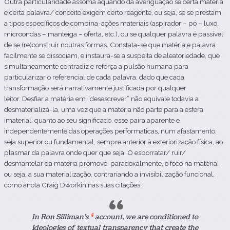
Outra
particularidade assoma aquando da
averiguação se certa matéria
e certa palavra/ conceito exigem certo reagente, ou seja, se se prestam
a tipos específicos de combina-ações materiais (aspirador – pó – luxo,
microondas – manteiga – oferta, etc.), ou se qualquer palavra
é
passível
de se (re)construir noutras formas.
Constata-se que matéria e palavra
facilmente se dissociam, e instaura-se a suspeita de aleatoriedade, que
simultaneamente contradiz e reforça a pulsão humana para
particularizar o referencial de cada palavra, dado
que
cada
transformação será narrativamente justificada por qualquer
leitor.
Desfiar a matéria em “desescrever” não equivale todavia a
desmaterializá-la, uma vez que a matéria não parte para a esfera
imaterial; quanto ao seu significado,
esse paira aparente e
independentemente das operações performáticas, num afastamento,
seja
superior ou fundamental, sempre anterior à exteriorização física, ao
plasmar da palavra onde quer que seja.
O esborratar/ ruir/
desmantelar da matéria promove, paradoxalmente, o foco na matéria,
ou seja, a sua materialização, contrariando a invisibilização funcional,
como anota Craig Dworkin nas suas citações:
4
In Ron Silliman’s
account, we are conditioned to
ideologies of textual transparency that create the