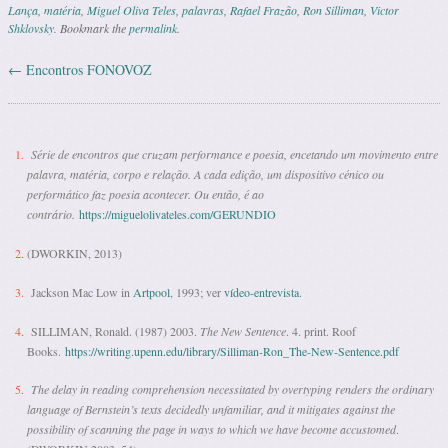
Lança
,
matéria
,
Miguel Oliva Teles
,
palavras
,
Rafael Frazão
,
Ron Silliman
,
Victor
Shklovsky
. Bookmark the
permalink
.
←
Encontros FONOVOZ
Post navigation
Série de encontros que cruzam performance e poesia, encetando um movimento entre
palavra, matéria, corpo e relação. A cada edição, um dispositivo cénico ou
performático faz poesia acontecer. Ou então, é ao
contrário.
https://miguelolivateles.com/GERUNDIO
(DWORKIN, 2013)
Jackson Mac Low in
Artpool
, 1993; ver
vídeo-entrevista
.
SILLIMAN, Ronald. (1987) 2003.
The New Sentence
. 4. print. Roof
Books.
https://writing.upenn.edu/library/Silliman-Ron_The-New-Sentence.pdf
The delay in reading comprehension necessitated by overtyping renders the ordinary
language of Bernstein’s texts decidedly unfamiliar, and it mitigates against the
possibility of scanning the page in ways to which we have become accustomed
.