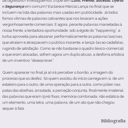
tão agressivo? Investiguemos: o que têm
Luxo, Prémio, Sucesso, Oferta
e
Segurança
em comum? Esclarece Márcia Lança no final que se
incluem na lista das palavras mais usadas em publicidade. Já todos
fomos vítimas de palavras cativantes que nos levaram a ações
vergonhosamente comerciais. E agora, perante palavras manietadas à
nossa frente, a tentadora oportunidade: sob a égide do “happening”, a
turba aproveita para atazanar performaticamente as palavras lascivas,
que atraíam e atraiçoavam o público inocente, e lançá-las ao cadafalso,
rugindo de satisfação. Como se não bastasse o quadro léxico-comercial
a que eram alocadas, sofrem agora um duplo abuso, a desforra artística
de um inventivo “desescrever”.
Quem aparecer no final já só irá perceber o borrão, a imagem do
processo que as desfez. Só quem assistiu do início carrega em si, de um
estaleiro para o outro, de uma operação para a outra, como pólen nas
patas das abelhas, arrastada, a
perceção conjunta, finalmente imaterial,
das palavras que eram (pré) fixas; memória combinada, não estática de
um elemento, uma letra, uma palavra, de um ato que não chegou
sequer à fala.
Bibliografia