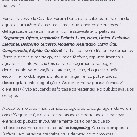
palavras.”
Foi na Travessa do Calado/ Fórum Dança que, calados, mas soltando
aqui e ali um
ah
de êxtase, assistimos, qual enxame de curiosos, à
deflagração erosiva da matéria. Numa sala-estaleiro, palavras
(
Segurança, Oferta, Inspirador, Prémio, Luxo, Novo, Único, Exclusivo,
Elegante, Desconto, Sucesso, Moderno, Resultado, Extra, Útil,
Comprovado, Rápido, Confiável
…) articuladas em diferentes elementos
(ferro, giz, verniz, manteiga, berlindes, fósforos, espuma, ímanes…)
aguardam a intervenção (pisadura, esmagamento, raspagem,
derretimento, vaporização, aspiração, ignição, choque, vibração,
escorrimento, dobragem, pintura, amalgamento, pulverização,
descongelamento, deglutição…). Os performers/ guias/ técnicos/
cientistas (?) vão aplicando as forças e os reagentes, e o público avalia os
estragos.
A ação, sem o sabermos, começava logo à porta da garagem do Fórum,
onde “Segurança”, a giz, ia sendo pisada e esborratada a cada nova
entrada do público, involuntariamente participante, que só
retrospectivamente a enquadrará no
happening
. Outros exemplos: a
“Oferta”, em letras de manteiga, vai a derreter no microondas;