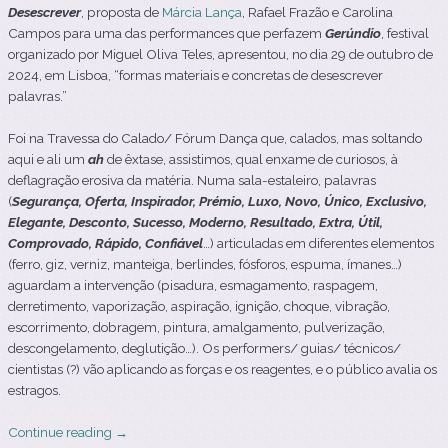
Desescrever
, proposta de
Márcia Lança
, Rafael Frazão e Carolina
Campos para uma das performances que perfazem
Gerúndio
, festival
organizado por Miguel Oliva Teles
, apresentou, no dia 29 de outubro de
2024, em Lisboa, “formas materiais e concretas de desescrever
palavras.”
Foi na Travessa do Calado/ Fórum Dança que, calados, mas soltando
aqui e ali um
ah
de êxtase, assistimos, qual enxame de curiosos, à
deflagração erosiva da matéria. Numa sala-estaleiro, palavras
(
Segurança, Oferta, Inspirador, Prémio, Luxo, Novo, Único, Exclusivo,
Elegante, Desconto, Sucesso, Moderno, Resultado, Extra, Útil,
Comprovado, Rápido, Confiável
…) articuladas em diferentes elementos
(ferro, giz, verniz, manteiga, berlindes, fósforos, espuma, ímanes…)
aguardam a intervenção (pisadura, esmagamento, raspagem,
derretimento, vaporização, aspiração, ignição, choque, vibração,
escorrimento, dobragem, pintura, amalgamento, pulverização,
descongelamento, deglutição…). Os performers/ guias/ técnicos/
cientistas (?) vão aplicando as forças e os reagentes, e o público avalia os
estragos.
Continue reading
→