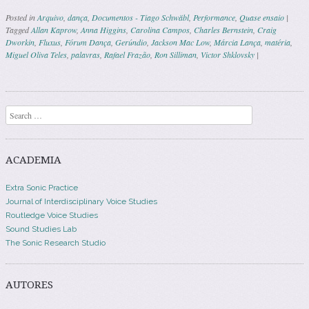
Posted in
Arquivo
,
dança
,
Documentos - Tiago Schwäbl
,
Performance
,
Quase ensaio
|
Tagged
Allan Kaprow
,
Anna Higgins
,
Carolina Campos
,
Charles Bernstein
,
Craig
Dworkin
,
Fluxus
,
Fórum Dança
,
Gerúndio
,
Jackson Mac Low
,
Márcia Lança
,
matéria
,
Miguel Oliva Teles
,
palavras
,
Rafael Frazão
,
Ron Silliman
,
Victor Shklovsky
|
Post navigation
Search
ACADEMIA
Extra Sonic Practice
Journal of Interdisciplinary Voice Studies
Routledge Voice Studies
Sound Studies Lab
The Sonic Research Studio
AUTORES