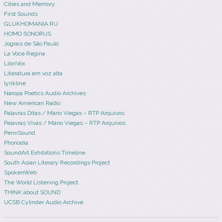
Cities and Memory
First Sounds
GLUKHOMANIA.RU
HOMO SONORUS
Jograis de São Paulo
La Voce Regina
LibriVox
Literatura em voz alta
lyrikline
Naropa Poetics Audio Archives
New American Radio
Palavras Ditas / Mário Viegas – RTP Arquivos
Palavras Vivas / Mário Viegas – RTP Arquivos
PennSound
Phonodia
SoundArt Exhibitions Timeline
South Asian Literary Recordings Project
SpokenWeb
The World Listening Project
THINK about SOUND
UCSB Cylinder Audio Archive