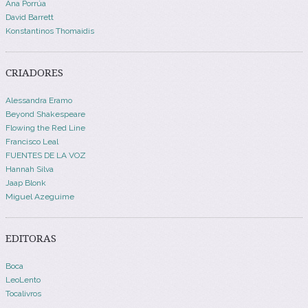
Ana Porrúa
David Barrett
Konstantinos Thomaidis
CRIADORES
Alessandra Eramo
Beyond Shakespeare
Flowing the Red Line
Francisco Leal
FUENTES DE LA VOZ
Hannah Silva
Jaap Blonk
Miguel Azeguime
EDITORAS
Boca
LeoLento
Tocalivros