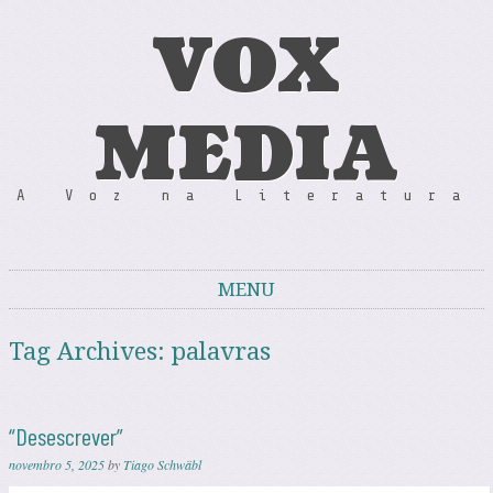
VOX
MEDIA
A Voz na Literatura
MENU
Skip to content
Tag Archives:
palavras
“Desescrever”
novembro 5, 2025
by
Tiago Schwäbl