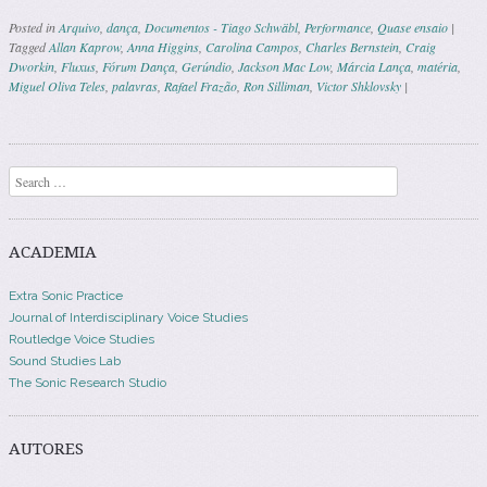
Posted in
Arquivo
,
dança
,
Documentos - Tiago Schwäbl
,
Performance
,
Quase ensaio
|
Tagged
Allan Kaprow
,
Anna Higgins
,
Carolina Campos
,
Charles Bernstein
,
Craig
Dworkin
,
Fluxus
,
Fórum Dança
,
Gerúndio
,
Jackson Mac Low
,
Márcia Lança
,
matéria
,
Miguel Oliva Teles
,
palavras
,
Rafael Frazão
,
Ron Silliman
,
Victor Shklovsky
|
Post navigation
Search
ACADEMIA
Extra Sonic Practice
Journal of Interdisciplinary Voice Studies
Routledge Voice Studies
Sound Studies Lab
The Sonic Research Studio
AUTORES