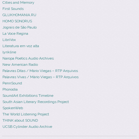
Cities and Memory
First Sounds
GLUKHOMANIA.RU
HOMO SONORUS
Jograis de São Paulo
La Voce Regina
LibriVox
Literatura em voz alta
lyrikline
Naropa Poetics Audio Archives
New American Radio
Palavras Ditas / Mário Viegas – RTP Arquivos
Palavras Vivas / Mário Viegas – RTP Arquivos
PennSound
Phonodia
SoundArt Exhibitions Timeline
South Asian Literary Recordings Project
SpokenWeb
The World Listening Project
THINK about SOUND
UCSB Cylinder Audio Archive