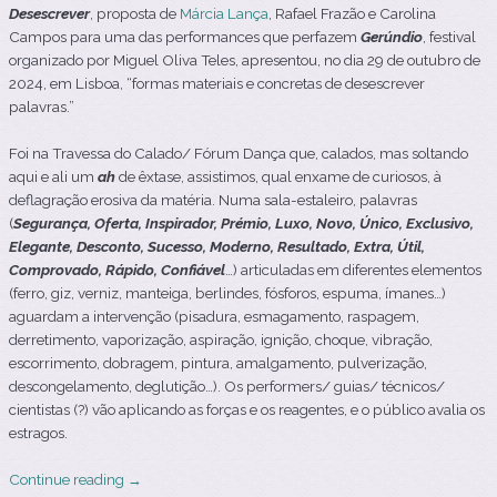
Desescrever
, proposta de
Márcia Lança
, Rafael Frazão e Carolina
Campos para uma das performances que perfazem
Gerúndio
, festival
organizado por Miguel Oliva Teles
, apresentou, no dia 29 de outubro de
2024, em Lisboa, “formas materiais e concretas de desescrever
palavras.”
Foi na Travessa do Calado/ Fórum Dança que, calados, mas soltando
aqui e ali um
ah
de êxtase, assistimos, qual enxame de curiosos, à
deflagração erosiva da matéria. Numa sala-estaleiro, palavras
(
Segurança, Oferta, Inspirador, Prémio, Luxo, Novo, Único, Exclusivo,
Elegante, Desconto, Sucesso, Moderno, Resultado, Extra, Útil,
Comprovado, Rápido, Confiável
…) articuladas em diferentes elementos
(ferro, giz, verniz, manteiga, berlindes, fósforos, espuma, ímanes…)
aguardam a intervenção (pisadura, esmagamento, raspagem,
derretimento, vaporização, aspiração, ignição, choque, vibração,
escorrimento, dobragem, pintura, amalgamento, pulverização,
descongelamento, deglutição…). Os performers/ guias/ técnicos/
cientistas (?) vão aplicando as forças e os reagentes, e o público avalia os
estragos.
Continue reading
→