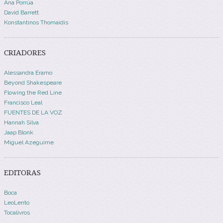
Ana Porrúa
David Barrett
Konstantinos Thomaidis
CRIADORES
Alessandra Eramo
Beyond Shakespeare
Flowing the Red Line
Francisco Leal
FUENTES DE LA VOZ
Hannah Silva
Jaap Blonk
Miguel Azeguime
EDITORAS
Boca
LeoLento
Tocalivros