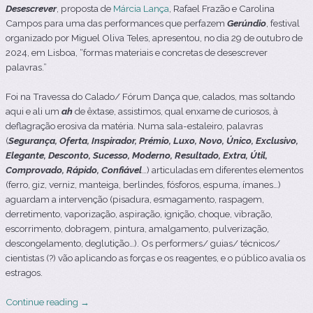
Desescrever
, proposta de
Márcia Lança
, Rafael Frazão e Carolina
Campos para uma das performances que perfazem
Gerúndio
, festival
organizado por Miguel Oliva Teles
, apresentou, no dia 29 de outubro de
2024, em Lisboa, “formas materiais e concretas de desescrever
palavras.”
Foi na Travessa do Calado/ Fórum Dança que, calados, mas soltando
aqui e ali um
ah
de êxtase, assistimos, qual enxame de curiosos, à
deflagração erosiva da matéria. Numa sala-estaleiro, palavras
(
Segurança, Oferta, Inspirador, Prémio, Luxo, Novo, Único, Exclusivo,
Elegante, Desconto, Sucesso, Moderno, Resultado, Extra, Útil,
Comprovado, Rápido, Confiável
…) articuladas em diferentes elementos
(ferro, giz, verniz, manteiga, berlindes, fósforos, espuma, ímanes…)
aguardam a intervenção (pisadura, esmagamento, raspagem,
derretimento, vaporização, aspiração, ignição, choque, vibração,
escorrimento, dobragem, pintura, amalgamento, pulverização,
descongelamento, deglutição…). Os performers/ guias/ técnicos/
cientistas (?) vão aplicando as forças e os reagentes, e o público avalia os
estragos.
Continue reading
→