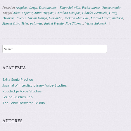
Posted in
Arquivo
,
dança
,
Documentos - Tiago Schwäbl
,
Performance
,
Quase ensaio
|
Tagged
Allan Kaprow
,
Anna Higgins
,
Carolina Campos
,
Charles Bernstein
,
Craig
Dworkin
,
Fluxus
,
Fórum Dança
,
Gerúndio
,
Jackson Mac Low
,
Márcia Lança
,
matéria
,
Miguel Oliva Teles
,
palavras
,
Rafael Frazão
,
Ron Silliman
,
Victor Shklovsky
|
Post navigation
Search
ACADEMIA
Extra Sonic Practice
Journal of Interdisciplinary Voice Studies
Routledge Voice Studies
Sound Studies Lab
The Sonic Research Studio
AUTORES