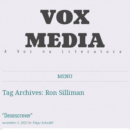
VOX
MEDIA
A Voz na Literatura
MENU
Skip to content
Tag Archives:
Ron Silliman
“Desescrever”
novembro 5, 2025
by
Tiago Schwäbl