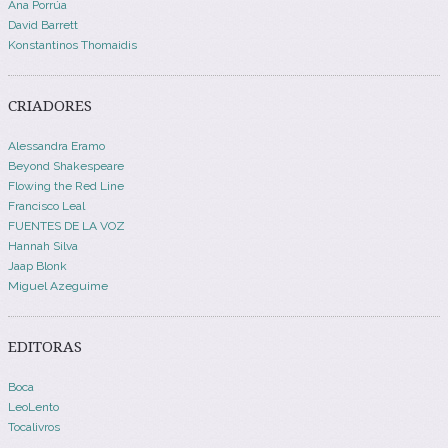
Ana Porrúa
David Barrett
Konstantinos Thomaidis
CRIADORES
Alessandra Eramo
Beyond Shakespeare
Flowing the Red Line
Francisco Leal
FUENTES DE LA VOZ
Hannah Silva
Jaap Blonk
Miguel Azeguime
EDITORAS
Boca
LeoLento
Tocalivros