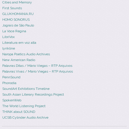
Cities and Memory
First Sounds
GLUKHOMANIA.RU
HOMO SONORUS
Jograis de São Paulo
La Voce Regina
LibriVox
Literatura em voz alta
lyrikline
Naropa Poetics Audio Archives
New American Radio
Palavras Ditas / Mário Viegas – RTP Arquivos
Palavras Vivas / Mário Viegas – RTP Arquivos
PennSound
Phonodia
SoundArt Exhibitions Timeline
South Asian Literary Recordings Project
SpokenWeb
The World Listening Project
THINK about SOUND
UCSB Cylinder Audio Archive