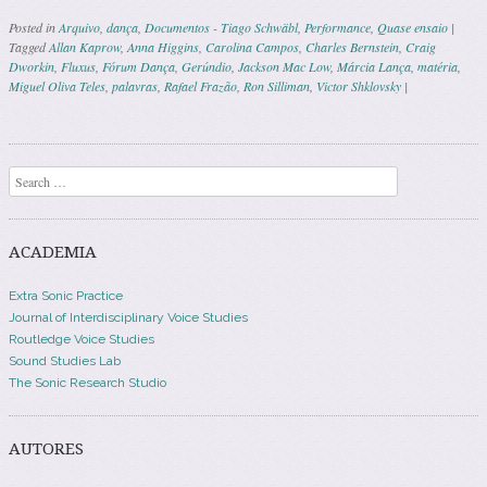
Posted in
Arquivo
,
dança
,
Documentos - Tiago Schwäbl
,
Performance
,
Quase ensaio
|
Tagged
Allan Kaprow
,
Anna Higgins
,
Carolina Campos
,
Charles Bernstein
,
Craig
Dworkin
,
Fluxus
,
Fórum Dança
,
Gerúndio
,
Jackson Mac Low
,
Márcia Lança
,
matéria
,
Miguel Oliva Teles
,
palavras
,
Rafael Frazão
,
Ron Silliman
,
Victor Shklovsky
|
Post navigation
Search
ACADEMIA
Extra Sonic Practice
Journal of Interdisciplinary Voice Studies
Routledge Voice Studies
Sound Studies Lab
The Sonic Research Studio
AUTORES