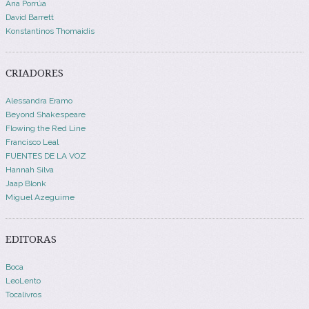
Ana Porrúa
David Barrett
Konstantinos Thomaidis
CRIADORES
Alessandra Eramo
Beyond Shakespeare
Flowing the Red Line
Francisco Leal
FUENTES DE LA VOZ
Hannah Silva
Jaap Blonk
Miguel Azeguime
EDITORAS
Boca
LeoLento
Tocalivros