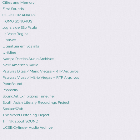
Cities and Memory
First Sounds
GLUKHOMANIA.RU
HOMO SONORUS
Jograis de São Paulo
La Voce Regina
LibriVox
Literatura em voz alta
lyrikline
Naropa Poetics Audio Archives
New American Radio
Palavras Ditas / Mário Viegas – RTP Arquivos
Palavras Vivas / Mário Viegas – RTP Arquivos
PennSound
Phonodia
SoundArt Exhibitions Timeline
South Asian Literary Recordings Project
SpokenWeb
The World Listening Project
THINK about SOUND
UCSB Cylinder Audio Archive