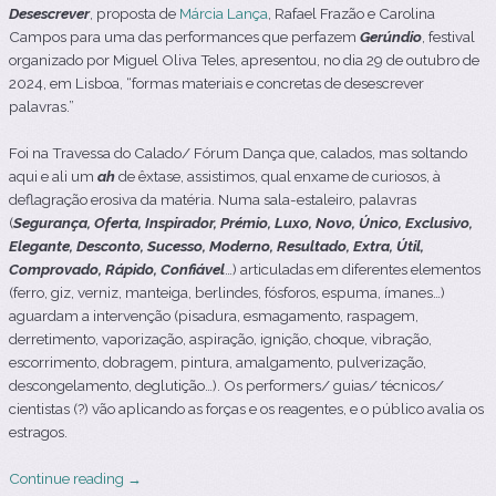
Desescrever
, proposta de
Márcia Lança
, Rafael Frazão e Carolina
Campos para uma das performances que perfazem
Gerúndio
, festival
organizado por Miguel Oliva Teles
, apresentou, no dia 29 de outubro de
2024, em Lisboa, “formas materiais e concretas de desescrever
palavras.”
Foi na Travessa do Calado/ Fórum Dança que, calados, mas soltando
aqui e ali um
ah
de êxtase, assistimos, qual enxame de curiosos, à
deflagração erosiva da matéria. Numa sala-estaleiro, palavras
(
Segurança, Oferta, Inspirador, Prémio, Luxo, Novo, Único, Exclusivo,
Elegante, Desconto, Sucesso, Moderno, Resultado, Extra, Útil,
Comprovado, Rápido, Confiável
…) articuladas em diferentes elementos
(ferro, giz, verniz, manteiga, berlindes, fósforos, espuma, ímanes…)
aguardam a intervenção (pisadura, esmagamento, raspagem,
derretimento, vaporização, aspiração, ignição, choque, vibração,
escorrimento, dobragem, pintura, amalgamento, pulverização,
descongelamento, deglutição…). Os performers/ guias/ técnicos/
cientistas (?) vão aplicando as forças e os reagentes, e o público avalia os
estragos.
Continue reading
→