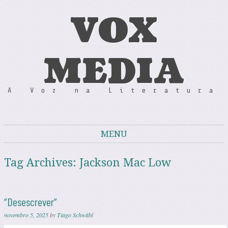
VOX
MEDIA
A Voz na Literatura
MENU
Skip to content
Tag Archives:
Jackson Mac Low
“Desescrever”
novembro 5, 2025
by
Tiago Schwäbl