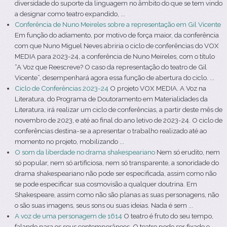
diversidade do suporte da linguagem no âmbito do que se tem vindo
a designar como teatro expandido, ...
Conferência de Nuno Meireles sobre a representação em Gil Vicente
Em função do adiamento, por motivo de força maior, da conferência
com que Nuno Miguel Neves abriria o ciclo de conferências do VOX
MEDIA para 2023-24, a conferência de Nuno Meireles, com o título
“A Voz que Reescreve? O caso da representação do teatro de Gil
Vicente”, desempenhará agora essa função de abertura do ciclo. ...
Ciclo de Conferências 2023-24
O projeto VOX MEDIA. A Voz na
Literatura, do Programa de Doutoramento em Materialidades da
Literatura, irá realizar um ciclo de conferências, a partir deste mês de
novembro de 2023, e até ao final do ano letivo de 2023-24. O ciclo de
conferências destina-se a apresentar o trabalho realizado até ao
momento no projeto, mobilizando ...
O som da liberdade no drama shakespeariano
Nem só erudito, nem
só popular, nem só artificiosa, nem só transparente, a sonoridade do
drama shakespeariano não pode ser especificada, assim como não
se pode especificar sua cosmovisão a qualquer doutrina. Em
Shakespeare, assim como não são planas as suas personagens, não
o são suas imagens, seus sons ou suas ideias. Nada é sem ...
A voz de uma personagem de 1614
O teatro é fruto do seu tempo,
falando para os seus contemporâneos. O teatro pode ser fixado e