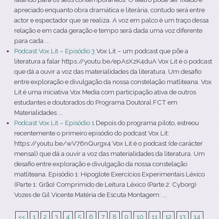
apreciado enquanto obra dramática e literária, contudo será entre
actor e espectador que se realiza. A voz em palco é um traço dessa
relação e em cada geração e tempo será dada uma voz diferente
para cada ...
Podcast Vox Lit – Episódio 3
Vox Lit – um podcast que põe a
literatura a falar https://youtu.be/epAsXzK4duA Vox Lit é o podcast
que dá a ouvir a voz das materialidades da literatura. Um desafio
entre exploração e divulgação da nossa constelação matliteana. Vox
Lit é uma iniciativa Vox Media com participação ativa de outros
estudantes e doutorados do Programa Doutoral FCT em
Materialidades ...
Podcast Vox Lit – Episódio 1
Depois do programa piloto, estreou
recentemente o primeiro episódio do podcast Vox Lit:
https://youtu.be/wV76nQurgx4 Vox Lit é o podcast (de carácter
mensal) que dá a ouvir a voz das materialidades da literatura. Um
desafio entre exploração e divulgação da nossa constelação
matliteana. Episódio 1: Hipoglote Exercícios Experimentais Léxico
(Parte 1: Grão) Comprimido de Leitura Léxico (Parte 2: Cyborg)
Vozes de Gil Vicente Matéria de Escuta Montagem: ...
<<
1
2
3
4
5
6
7
8
9
10
11
12
13
14