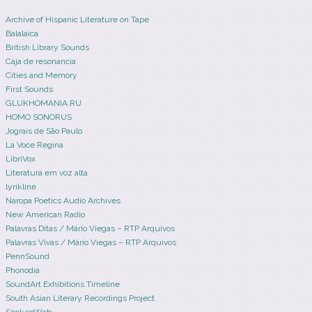
Archive of Hispanic Literature on Tape
Balalaica
British Library Sounds
Caja de resonancia
Cities and Memory
First Sounds
GLUKHOMANIA.RU
HOMO SONORUS
Jograis de São Paulo
La Voce Regina
LibriVox
Literatura em voz alta
lyrikline
Naropa Poetics Audio Archives
New American Radio
Palavras Ditas / Mário Viegas – RTP Arquivos
Palavras Vivas / Mário Viegas – RTP Arquivos
PennSound
Phonodia
SoundArt Exhibitions Timeline
South Asian Literary Recordings Project
SpokenWeb