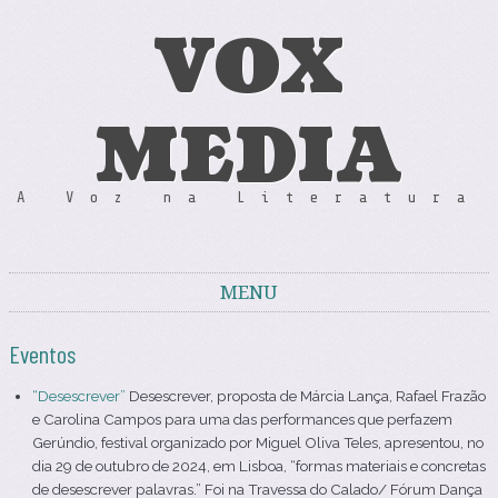
VOX
MEDIA
A Voz na Literatura
MENU
Skip to content
Eventos
“Desescrever”
Desescrever, proposta de Márcia Lança, Rafael Frazão
e Carolina Campos para uma das performances que perfazem
Gerúndio, festival organizado por Miguel Oliva Teles, apresentou, no
dia 29 de outubro de 2024, em Lisboa, “formas materiais e concretas
de desescrever palavras.” Foi na Travessa do Calado/ Fórum Dança