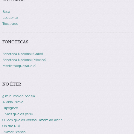
Boca
LeoLento
Tocalivros
FONOTECAS
Fonoteca Nacional (Chile)
Fonoteca Nacional (México)
Mediatheque (audio)
NO ÉTER
5 minutos de poesia
A Vida Breve
Hipoglote
Livros que os pariu
O Som que os Versos Fazem ao Abrir
On the RU(
Rumor Branco