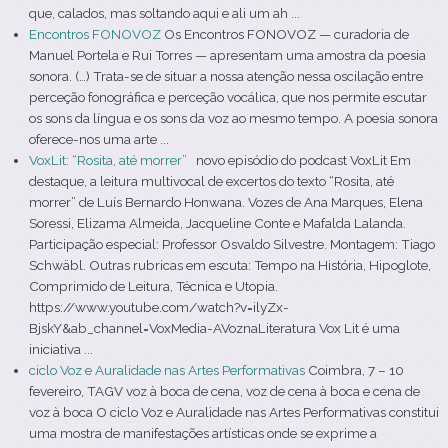
que, calados, mas soltando aqui e ali um ah ...
Encontros FONOVOZ
Os Encontros FONOVOZ — curadoria de
Manuel Portela e Rui Torres — apresentam uma amostra da poesia
sonora. (…) Trata-se de situar a nossa atenção nessa oscilação entre
perceção fonográfica e perceção vocálica, que nos permite escutar
os sons da língua e os sons da voz ao mesmo tempo. A poesia sonora
oferece-nos uma arte ...
VoxLit: “Rosita, até morrer”
novo episódio do podcast VoxLit Em
destaque, a leitura multivocal de excertos do texto “Rosita, até
morrer” de Luís Bernardo Honwana. Vozes de Ana Marques, Elena
Soressi, Elizama Almeida, Jacqueline Conte e Mafalda Lalanda.
Participação especial: Professor Osvaldo Silvestre. Montagem: Tiago
Schwäbl. Outras rubricas em escuta: Tempo na História, Hipoglote,
Comprimido de Leitura, Técnica e Utopia.
https://www.youtube.com/watch?v=ilyZx-
BjskY&ab_channel=VoxMedia-AVoznaLiteratura Vox Lit é uma
iniciativa ...
ciclo Voz e Auralidade nas Artes Performativas
Coimbra, 7 – 10
fevereiro, TAGV voz à boca de cena, voz de cena à boca e cena de
voz à boca O ciclo Voz e Auralidade nas Artes Performativas constitui
uma mostra de manifestações artísticas onde se exprime a