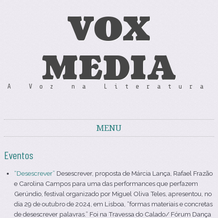
VOX
MEDIA
A Voz na Literatura
MENU
Skip to content
Eventos
“Desescrever”
Desescrever, proposta de Márcia Lança, Rafael Frazão
e Carolina Campos para uma das performances que perfazem
Gerúndio, festival organizado por Miguel Oliva Teles, apresentou, no
dia 29 de outubro de 2024, em Lisboa, “formas materiais e concretas
de desescrever palavras.” Foi na Travessa do Calado/ Fórum Dança