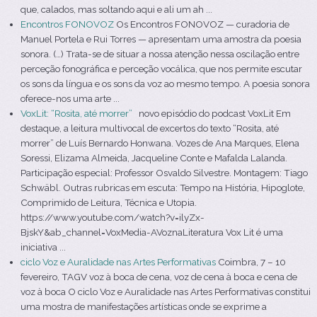
que, calados, mas soltando aqui e ali um ah ...
Encontros FONOVOZ
Os Encontros FONOVOZ — curadoria de
Manuel Portela e Rui Torres — apresentam uma amostra da poesia
sonora. (…) Trata-se de situar a nossa atenção nessa oscilação entre
perceção fonográfica e perceção vocálica, que nos permite escutar
os sons da língua e os sons da voz ao mesmo tempo. A poesia sonora
oferece-nos uma arte ...
VoxLit: “Rosita, até morrer”
novo episódio do podcast VoxLit Em
destaque, a leitura multivocal de excertos do texto “Rosita, até
morrer” de Luís Bernardo Honwana. Vozes de Ana Marques, Elena
Soressi, Elizama Almeida, Jacqueline Conte e Mafalda Lalanda.
Participação especial: Professor Osvaldo Silvestre. Montagem: Tiago
Schwäbl. Outras rubricas em escuta: Tempo na História, Hipoglote,
Comprimido de Leitura, Técnica e Utopia.
https://www.youtube.com/watch?v=ilyZx-
BjskY&ab_channel=VoxMedia-AVoznaLiteratura Vox Lit é uma
iniciativa ...
ciclo Voz e Auralidade nas Artes Performativas
Coimbra, 7 – 10
fevereiro, TAGV voz à boca de cena, voz de cena à boca e cena de
voz à boca O ciclo Voz e Auralidade nas Artes Performativas constitui
uma mostra de manifestações artísticas onde se exprime a