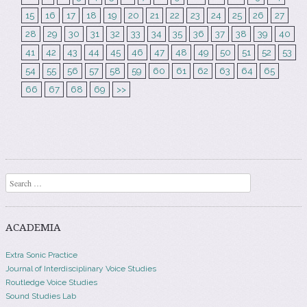
15
16
17
18
19
20
21
22
23
24
25
26
27
28
29
30
31
32
33
34
35
36
37
38
39
40
41
42
43
44
45
46
47
48
49
50
51
52
53
54
55
56
57
58
59
60
61
62
63
64
65
66
67
68
69
>>
Search
ACADEMIA
Extra Sonic Practice
Journal of Interdisciplinary Voice Studies
Routledge Voice Studies
Sound Studies Lab