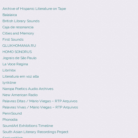
Archive of Hispanic Literature on Tape
Balalaica
British Library Sounds
Caja de resonancia
Cities and Memory
First Sounds
GLUKHOMANIA.RU
HOMO SONORUS
Jograis de São Paulo
La Voce Regina
LibriVox
Literatura em voz alta
lyrikline
Naropa Poetics Audio Archives
New American Radio
Palavras Ditas / Mário Viegas – RTP Arquivos
Palavras Vivas / Mário Viegas – RTP Arquivos
PennSound
Phonodia
SoundArt Exhibitions Timeline
South Asian Literary Recordings Project
SpokenWeb