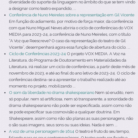
diversidade do suporte da linguagem no âmbito do que se tem vindo
a designar como teatro expandido, ...
Conferência de Nuno Meireles sobre a representação em Gil Vicente
Em função do adiamento, por motivo de força maior, da conferência
com que Nuno Miguel Neves abriria o ciclo de conferências do VOX
MEDIA para 2023-24, a conferência de Nuno Meireles, com o título
“A Voz que Reescreve? O caso da representação do teatro de Gil
Vicente”, desempenhará agora essa função de abertura do ciclo. ...
Ciclo de Conferências 2023-24
O projeto VOX MEDIA. A Voz na
Literatura, do Programa de Doutoramento em Materialidades da
Literatura, irá realizar um ciclo de conferências, a partir deste mês de
novembro de 2023, e até ao final do ano letivo de 2023-24. O ciclo de
conferências destina-se a apresentar o trabalho realizado até ao
momento no projeto, mobilizando ...
O som da liberdade no drama shakespeariano
Nem só erudito, nem
só popular, nem só artificiosa, nem só transparente, a sonoridade do
drama shakespeariano não pode ser especificada, assim como não
se pode especificar sua cosmovisão a qualquer doutrina. Em
Shakespeare, assim como não são planas as suas personagens, não
o são suas imagens, seus sons ou suas ideias. Nada é sem ...
A voz de uma personagem de 1614
O teatro é fruto do seu tempo,
falando para os seus contemporâneos. O teatro pode ser fixado e