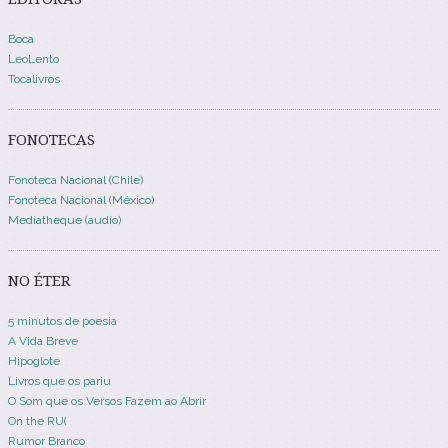
Boca
LeoLento
Tocalivros
FONOTECAS
Fonoteca Nacional (Chile)
Fonoteca Nacional (México)
Mediatheque (audio)
NO ÉTER
5 minutos de poesia
A Vida Breve
Hipoglote
Livros que os pariu
O Som que os Versos Fazem ao Abrir
On the RU(
Rumor Branco