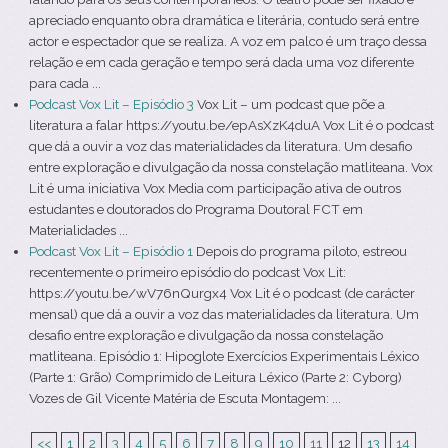
apreciado enquanto obra dramática e literária, contudo será entre
actor e espectador que se realiza. A voz em palco é um traço dessa
relação e em cada geração e tempo será dada uma voz diferente
para cada ...
Podcast Vox Lit – Episódio 3
Vox Lit – um podcast que põe a
literatura a falar https://youtu.be/epAsXzK4duA Vox Lit é o podcast
que dá a ouvir a voz das materialidades da literatura. Um desafio
entre exploração e divulgação da nossa constelação matliteana. Vox
Lit é uma iniciativa Vox Media com participação ativa de outros
estudantes e doutorados do Programa Doutoral FCT em
Materialidades ...
Podcast Vox Lit – Episódio 1
Depois do programa piloto, estreou
recentemente o primeiro episódio do podcast Vox Lit:
https://youtu.be/wV76nQurgx4 Vox Lit é o podcast (de carácter
mensal) que dá a ouvir a voz das materialidades da literatura. Um
desafio entre exploração e divulgação da nossa constelação
matliteana. Episódio 1: Hipoglote Exercícios Experimentais Léxico
(Parte 1: Grão) Comprimido de Leitura Léxico (Parte 2: Cyborg)
Vozes de Gil Vicente Matéria de Escuta Montagem: ...
<<
1
2
3
4
5
6
7
8
9
10
11
12
13
14