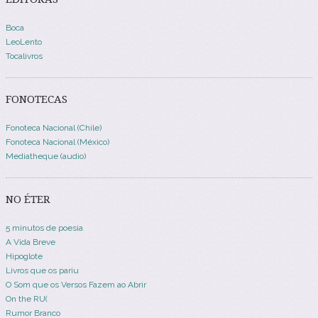
Boca
LeoLento
Tocalivros
FONOTECAS
Fonoteca Nacional (Chile)
Fonoteca Nacional (México)
Mediatheque (audio)
NO ÉTER
5 minutos de poesia
A Vida Breve
Hipoglote
Livros que os pariu
O Som que os Versos Fazem ao Abrir
On the RU(
Rumor Branco