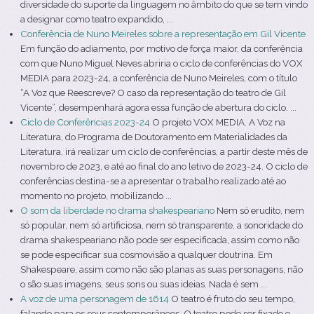
diversidade do suporte da linguagem no âmbito do que se tem vindo
a designar como teatro expandido, ...
Conferência de Nuno Meireles sobre a representação em Gil Vicente
Em função do adiamento, por motivo de força maior, da conferência
com que Nuno Miguel Neves abriria o ciclo de conferências do VOX
MEDIA para 2023-24, a conferência de Nuno Meireles, com o título
“A Voz que Reescreve? O caso da representação do teatro de Gil
Vicente”, desempenhará agora essa função de abertura do ciclo. ...
Ciclo de Conferências 2023-24
O projeto VOX MEDIA. A Voz na
Literatura, do Programa de Doutoramento em Materialidades da
Literatura, irá realizar um ciclo de conferências, a partir deste mês de
novembro de 2023, e até ao final do ano letivo de 2023-24. O ciclo de
conferências destina-se a apresentar o trabalho realizado até ao
momento no projeto, mobilizando ...
O som da liberdade no drama shakespeariano
Nem só erudito, nem
só popular, nem só artificiosa, nem só transparente, a sonoridade do
drama shakespeariano não pode ser especificada, assim como não
se pode especificar sua cosmovisão a qualquer doutrina. Em
Shakespeare, assim como não são planas as suas personagens, não
o são suas imagens, seus sons ou suas ideias. Nada é sem ...
A voz de uma personagem de 1614
O teatro é fruto do seu tempo,
falando para os seus contemporâneos. O teatro pode ser fixado e