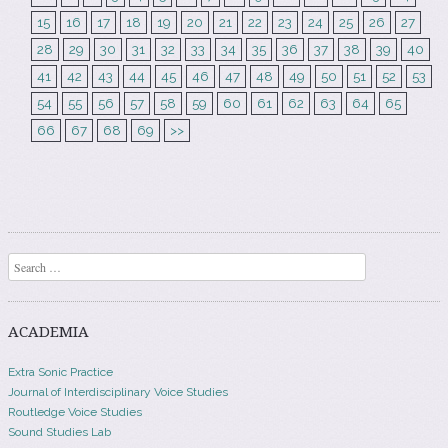
15
16
17
18
19
20
21
22
23
24
25
26
27
28
29
30
31
32
33
34
35
36
37
38
39
40
41
42
43
44
45
46
47
48
49
50
51
52
53
54
55
56
57
58
59
60
61
62
63
64
65
66
67
68
69
>>
Search
ACADEMIA
Extra Sonic Practice
Journal of Interdisciplinary Voice Studies
Routledge Voice Studies
Sound Studies Lab