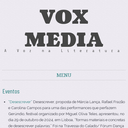
VOX
MEDIA
A Voz na Literatura
MENU
Skip to content
Eventos
“Desescrever”
Desescrever, proposta de Márcia Lança, Rafael Frazão
e Carolina Campos para uma das performances que perfazem
Gerúndio, festival organizado por Miguel Oliva Teles, apresentou, no
dia 29 de outubro de 2024, em Lisboa, “formas materiais e concretas
de desescrever palavras.” Foi na Travessa do Calado/ Fórum Dança