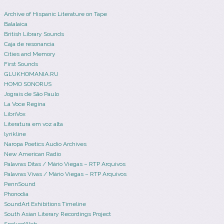
Archive of Hispanic Literature on Tape
Balalaica
British Library Sounds
Caja de resonancia
Cities and Memory
First Sounds
GLUKHOMANIA.RU
HOMO SONORUS
Jograis de São Paulo
La Voce Regina
LibriVox
Literatura em voz alta
lyrikline
Naropa Poetics Audio Archives
New American Radio
Palavras Ditas / Mário Viegas – RTP Arquivos
Palavras Vivas / Mário Viegas – RTP Arquivos
PennSound
Phonodia
SoundArt Exhibitions Timeline
South Asian Literary Recordings Project
SpokenWeb