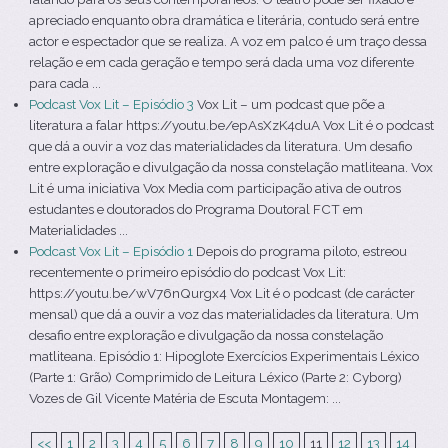
apreciado enquanto obra dramática e literária, contudo será entre
actor e espectador que se realiza. A voz em palco é um traço dessa
relação e em cada geração e tempo será dada uma voz diferente
para cada ...
Podcast Vox Lit – Episódio 3
Vox Lit – um podcast que põe a
literatura a falar https://youtu.be/epAsXzK4duA Vox Lit é o podcast
que dá a ouvir a voz das materialidades da literatura. Um desafio
entre exploração e divulgação da nossa constelação matliteana. Vox
Lit é uma iniciativa Vox Media com participação ativa de outros
estudantes e doutorados do Programa Doutoral FCT em
Materialidades ...
Podcast Vox Lit – Episódio 1
Depois do programa piloto, estreou
recentemente o primeiro episódio do podcast Vox Lit:
https://youtu.be/wV76nQurgx4 Vox Lit é o podcast (de carácter
mensal) que dá a ouvir a voz das materialidades da literatura. Um
desafio entre exploração e divulgação da nossa constelação
matliteana. Episódio 1: Hipoglote Exercícios Experimentais Léxico
(Parte 1: Grão) Comprimido de Leitura Léxico (Parte 2: Cyborg)
Vozes de Gil Vicente Matéria de Escuta Montagem: ...
<<
1
2
3
4
5
6
7
8
9
10
11
12
13
14