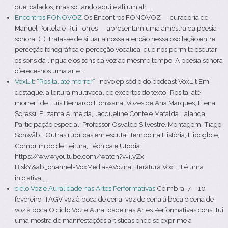
que, calados, mas soltando aqui e ali um ah ...
Encontros FONOVOZ
Os Encontros FONOVOZ — curadoria de
Manuel Portela e Rui Torres — apresentam uma amostra da poesia
sonora. (…) Trata-se de situar a nossa atenção nessa oscilação entre
perceção fonográfica e perceção vocálica, que nos permite escutar
os sons da língua e os sons da voz ao mesmo tempo. A poesia sonora
oferece-nos uma arte ...
VoxLit: “Rosita, até morrer”
novo episódio do podcast VoxLit Em
destaque, a leitura multivocal de excertos do texto “Rosita, até
morrer” de Luís Bernardo Honwana. Vozes de Ana Marques, Elena
Soressi, Elizama Almeida, Jacqueline Conte e Mafalda Lalanda.
Participação especial: Professor Osvaldo Silvestre. Montagem: Tiago
Schwäbl. Outras rubricas em escuta: Tempo na História, Hipoglote,
Comprimido de Leitura, Técnica e Utopia.
https://www.youtube.com/watch?v=ilyZx-
BjskY&ab_channel=VoxMedia-AVoznaLiteratura Vox Lit é uma
iniciativa ...
ciclo Voz e Auralidade nas Artes Performativas
Coimbra, 7 – 10
fevereiro, TAGV voz à boca de cena, voz de cena à boca e cena de
voz à boca O ciclo Voz e Auralidade nas Artes Performativas constitui
uma mostra de manifestações artísticas onde se exprime a