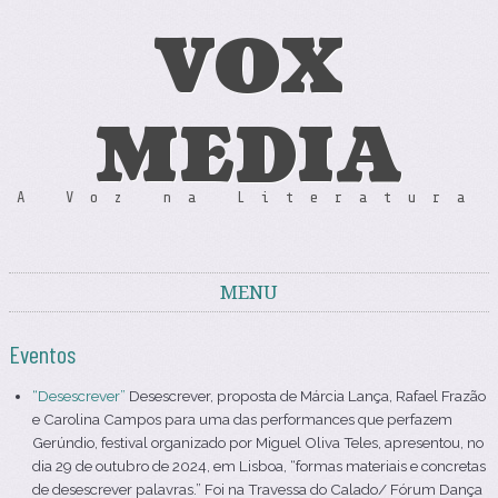
VOX
MEDIA
A Voz na Literatura
MENU
Skip to content
Eventos
“Desescrever”
Desescrever, proposta de Márcia Lança, Rafael Frazão
e Carolina Campos para uma das performances que perfazem
Gerúndio, festival organizado por Miguel Oliva Teles, apresentou, no
dia 29 de outubro de 2024, em Lisboa, “formas materiais e concretas
de desescrever palavras.” Foi na Travessa do Calado/ Fórum Dança