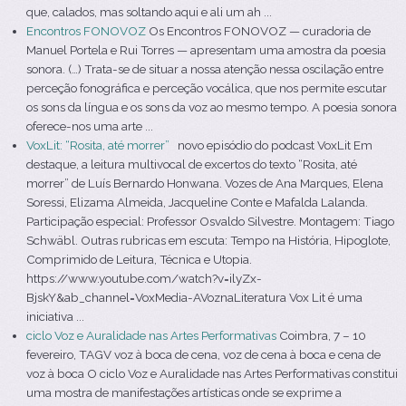
que, calados, mas soltando aqui e ali um ah ...
Encontros FONOVOZ
Os Encontros FONOVOZ — curadoria de
Manuel Portela e Rui Torres — apresentam uma amostra da poesia
sonora. (…) Trata-se de situar a nossa atenção nessa oscilação entre
perceção fonográfica e perceção vocálica, que nos permite escutar
os sons da língua e os sons da voz ao mesmo tempo. A poesia sonora
oferece-nos uma arte ...
VoxLit: “Rosita, até morrer”
novo episódio do podcast VoxLit Em
destaque, a leitura multivocal de excertos do texto “Rosita, até
morrer” de Luís Bernardo Honwana. Vozes de Ana Marques, Elena
Soressi, Elizama Almeida, Jacqueline Conte e Mafalda Lalanda.
Participação especial: Professor Osvaldo Silvestre. Montagem: Tiago
Schwäbl. Outras rubricas em escuta: Tempo na História, Hipoglote,
Comprimido de Leitura, Técnica e Utopia.
https://www.youtube.com/watch?v=ilyZx-
BjskY&ab_channel=VoxMedia-AVoznaLiteratura Vox Lit é uma
iniciativa ...
ciclo Voz e Auralidade nas Artes Performativas
Coimbra, 7 – 10
fevereiro, TAGV voz à boca de cena, voz de cena à boca e cena de
voz à boca O ciclo Voz e Auralidade nas Artes Performativas constitui
uma mostra de manifestações artísticas onde se exprime a