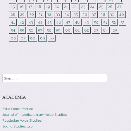
15
16
17
18
19
20
21
22
23
24
25
26
27
28
29
30
31
32
33
34
35
36
37
38
39
40
41
42
43
44
45
46
47
48
49
50
51
52
53
54
55
56
57
58
59
60
61
62
63
64
65
66
67
68
69
>>
Search
ACADEMIA
Extra Sonic Practice
Journal of Interdisciplinary Voice Studies
Routledge Voice Studies
Sound Studies Lab