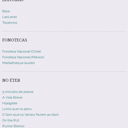
Boca
LeoLento
Tocalivros
FONOTECAS
Fonoteca Nacional (Chile)
Fonoteca Nacional (México)
Mediatheque (audio)
NO ÉTER
5 minutos de poesia
A Vida Breve
Hipoglote
Livros que os pariu
O Som que os Versos Fazem ao Abrir
On the RU(
Rumor Branco