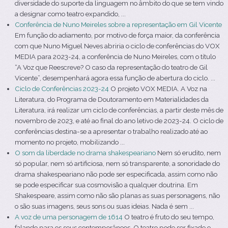
diversidade do suporte da linguagem no âmbito do que se tem vindo
a designar como teatro expandido, ...
Conferência de Nuno Meireles sobre a representação em Gil Vicente
Em função do adiamento, por motivo de força maior, da conferência
com que Nuno Miguel Neves abriria o ciclo de conferências do VOX
MEDIA para 2023-24, a conferência de Nuno Meireles, com o título
“A Voz que Reescreve? O caso da representação do teatro de Gil
Vicente”, desempenhará agora essa função de abertura do ciclo. ...
Ciclo de Conferências 2023-24
O projeto VOX MEDIA. A Voz na
Literatura, do Programa de Doutoramento em Materialidades da
Literatura, irá realizar um ciclo de conferências, a partir deste mês de
novembro de 2023, e até ao final do ano letivo de 2023-24. O ciclo de
conferências destina-se a apresentar o trabalho realizado até ao
momento no projeto, mobilizando ...
O som da liberdade no drama shakespeariano
Nem só erudito, nem
só popular, nem só artificiosa, nem só transparente, a sonoridade do
drama shakespeariano não pode ser especificada, assim como não
se pode especificar sua cosmovisão a qualquer doutrina. Em
Shakespeare, assim como não são planas as suas personagens, não
o são suas imagens, seus sons ou suas ideias. Nada é sem ...
A voz de uma personagem de 1614
O teatro é fruto do seu tempo,
falando para os seus contemporâneos. O teatro pode ser fixado e