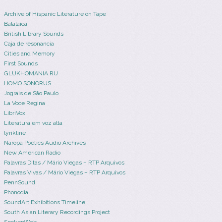
Archive of Hispanic Literature on Tape
Balalaica
British Library Sounds
Caja de resonancia
Cities and Memory
First Sounds
GLUKHOMANIA.RU
HOMO SONORUS
Jograis de São Paulo
La Voce Regina
LibriVox
Literatura em voz alta
lyrikline
Naropa Poetics Audio Archives
New American Radio
Palavras Ditas / Mário Viegas – RTP Arquivos
Palavras Vivas / Mário Viegas – RTP Arquivos
PennSound
Phonodia
SoundArt Exhibitions Timeline
South Asian Literary Recordings Project
SpokenWeb