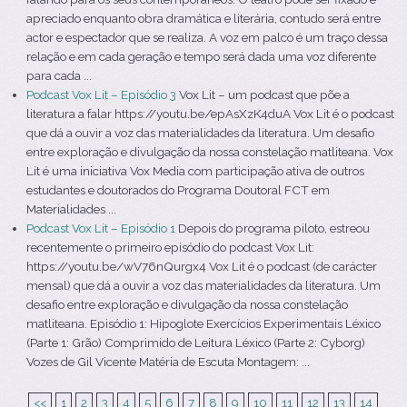
apreciado enquanto obra dramática e literária, contudo será entre
actor e espectador que se realiza. A voz em palco é um traço dessa
relação e em cada geração e tempo será dada uma voz diferente
para cada ...
Podcast Vox Lit – Episódio 3
Vox Lit – um podcast que põe a
literatura a falar https://youtu.be/epAsXzK4duA Vox Lit é o podcast
que dá a ouvir a voz das materialidades da literatura. Um desafio
entre exploração e divulgação da nossa constelação matliteana. Vox
Lit é uma iniciativa Vox Media com participação ativa de outros
estudantes e doutorados do Programa Doutoral FCT em
Materialidades ...
Podcast Vox Lit – Episódio 1
Depois do programa piloto, estreou
recentemente o primeiro episódio do podcast Vox Lit:
https://youtu.be/wV76nQurgx4 Vox Lit é o podcast (de carácter
mensal) que dá a ouvir a voz das materialidades da literatura. Um
desafio entre exploração e divulgação da nossa constelação
matliteana. Episódio 1: Hipoglote Exercícios Experimentais Léxico
(Parte 1: Grão) Comprimido de Leitura Léxico (Parte 2: Cyborg)
Vozes de Gil Vicente Matéria de Escuta Montagem: ...
<<
1
2
3
4
5
6
7
8
9
10
11
12
13
14