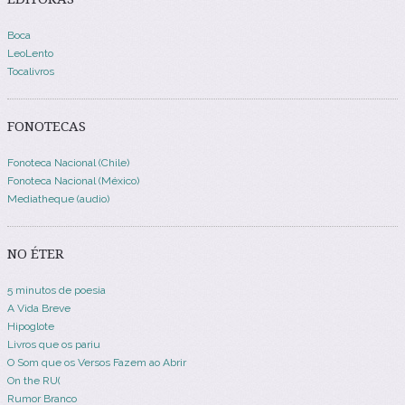
Boca
LeoLento
Tocalivros
FONOTECAS
Fonoteca Nacional (Chile)
Fonoteca Nacional (México)
Mediatheque (audio)
NO ÉTER
5 minutos de poesia
A Vida Breve
Hipoglote
Livros que os pariu
O Som que os Versos Fazem ao Abrir
On the RU(
Rumor Branco