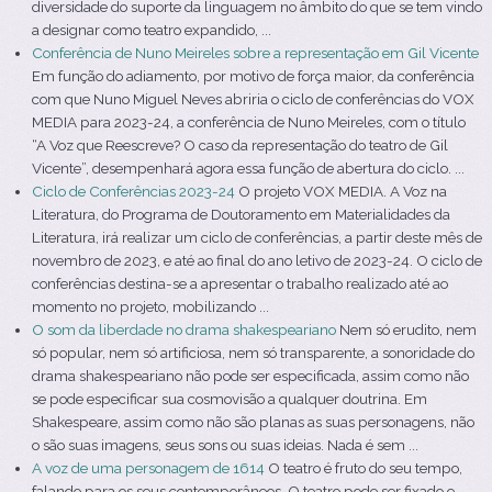
diversidade do suporte da linguagem no âmbito do que se tem vindo
a designar como teatro expandido, ...
Conferência de Nuno Meireles sobre a representação em Gil Vicente
Em função do adiamento, por motivo de força maior, da conferência
com que Nuno Miguel Neves abriria o ciclo de conferências do VOX
MEDIA para 2023-24, a conferência de Nuno Meireles, com o título
“A Voz que Reescreve? O caso da representação do teatro de Gil
Vicente”, desempenhará agora essa função de abertura do ciclo. ...
Ciclo de Conferências 2023-24
O projeto VOX MEDIA. A Voz na
Literatura, do Programa de Doutoramento em Materialidades da
Literatura, irá realizar um ciclo de conferências, a partir deste mês de
novembro de 2023, e até ao final do ano letivo de 2023-24. O ciclo de
conferências destina-se a apresentar o trabalho realizado até ao
momento no projeto, mobilizando ...
O som da liberdade no drama shakespeariano
Nem só erudito, nem
só popular, nem só artificiosa, nem só transparente, a sonoridade do
drama shakespeariano não pode ser especificada, assim como não
se pode especificar sua cosmovisão a qualquer doutrina. Em
Shakespeare, assim como não são planas as suas personagens, não
o são suas imagens, seus sons ou suas ideias. Nada é sem ...
A voz de uma personagem de 1614
O teatro é fruto do seu tempo,
falando para os seus contemporâneos. O teatro pode ser fixado e