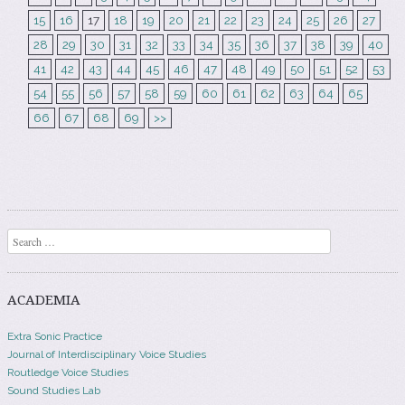
15
16
17
18
19
20
21
22
23
24
25
26
27
28
29
30
31
32
33
34
35
36
37
38
39
40
41
42
43
44
45
46
47
48
49
50
51
52
53
54
55
56
57
58
59
60
61
62
63
64
65
66
67
68
69
>>
Search
ACADEMIA
Extra Sonic Practice
Journal of Interdisciplinary Voice Studies
Routledge Voice Studies
Sound Studies Lab