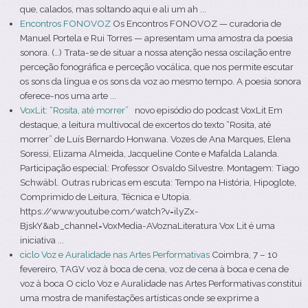
que, calados, mas soltando aqui e ali um ah ...
Encontros FONOVOZ
Os Encontros FONOVOZ — curadoria de
Manuel Portela e Rui Torres — apresentam uma amostra da poesia
sonora. (…) Trata-se de situar a nossa atenção nessa oscilação entre
perceção fonográfica e perceção vocálica, que nos permite escutar
os sons da língua e os sons da voz ao mesmo tempo. A poesia sonora
oferece-nos uma arte ...
VoxLit: “Rosita, até morrer”
novo episódio do podcast VoxLit Em
destaque, a leitura multivocal de excertos do texto “Rosita, até
morrer” de Luís Bernardo Honwana. Vozes de Ana Marques, Elena
Soressi, Elizama Almeida, Jacqueline Conte e Mafalda Lalanda.
Participação especial: Professor Osvaldo Silvestre. Montagem: Tiago
Schwäbl. Outras rubricas em escuta: Tempo na História, Hipoglote,
Comprimido de Leitura, Técnica e Utopia.
https://www.youtube.com/watch?v=ilyZx-
BjskY&ab_channel=VoxMedia-AVoznaLiteratura Vox Lit é uma
iniciativa ...
ciclo Voz e Auralidade nas Artes Performativas
Coimbra, 7 – 10
fevereiro, TAGV voz à boca de cena, voz de cena à boca e cena de
voz à boca O ciclo Voz e Auralidade nas Artes Performativas constitui
uma mostra de manifestações artísticas onde se exprime a