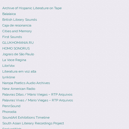
Archive of Hispanic Literature on Tape
Balalaica
British Library Sounds
Caja de resonancia
Cities and Memory
First Sounds
GLUKHOMANIA.RU
HOMO SONORUS
Jograis de São Paulo
La Voce Regina
LibriVox
Literatura em voz alta
lyrikline
Naropa Poetics Audio Archives
New American Radio
Palavras Ditas / Mário Viegas – RTP Arquivos
Palavras Vivas / Mário Viegas – RTP Arquivos
PennSound
Phonodia
SoundArt Exhibitions Timeline
South Asian Literary Recordings Project
SpokenWeb