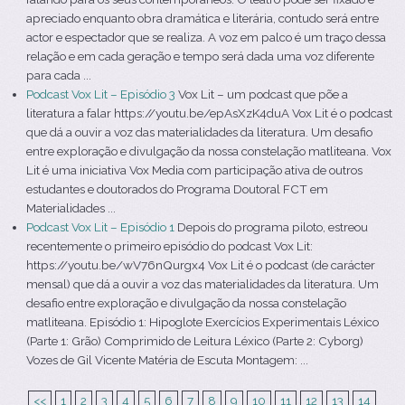
apreciado enquanto obra dramática e literária, contudo será entre
actor e espectador que se realiza. A voz em palco é um traço dessa
relação e em cada geração e tempo será dada uma voz diferente
para cada ...
Podcast Vox Lit – Episódio 3
Vox Lit – um podcast que põe a
literatura a falar https://youtu.be/epAsXzK4duA Vox Lit é o podcast
que dá a ouvir a voz das materialidades da literatura. Um desafio
entre exploração e divulgação da nossa constelação matliteana. Vox
Lit é uma iniciativa Vox Media com participação ativa de outros
estudantes e doutorados do Programa Doutoral FCT em
Materialidades ...
Podcast Vox Lit – Episódio 1
Depois do programa piloto, estreou
recentemente o primeiro episódio do podcast Vox Lit:
https://youtu.be/wV76nQurgx4 Vox Lit é o podcast (de carácter
mensal) que dá a ouvir a voz das materialidades da literatura. Um
desafio entre exploração e divulgação da nossa constelação
matliteana. Episódio 1: Hipoglote Exercícios Experimentais Léxico
(Parte 1: Grão) Comprimido de Leitura Léxico (Parte 2: Cyborg)
Vozes de Gil Vicente Matéria de Escuta Montagem: ...
<<
1
2
3
4
5
6
7
8
9
10
11
12
13
14