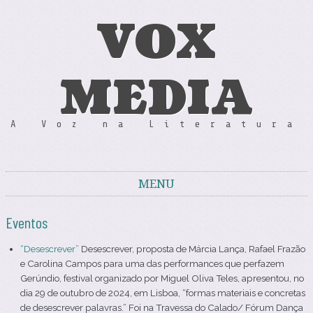
VOX
MEDIA
A Voz na Literatura
MENU
Skip to content
Eventos
“Desescrever”
Desescrever, proposta de Márcia Lança, Rafael Frazão
e Carolina Campos para uma das performances que perfazem
Gerúndio, festival organizado por Miguel Oliva Teles, apresentou, no
dia 29 de outubro de 2024, em Lisboa, “formas materiais e concretas
de desescrever palavras.” Foi na Travessa do Calado/ Fórum Dança