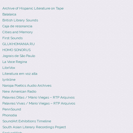
Archive of Hispanic Literature on Tape
Balalaica
British Library Sounds
Caja de resonancia
Cities and Memory
First Sounds
GLUKHOMANIA.RU
HOMO SONORUS
Jograis de São Paulo
La Voce Regina
LibriVox
Literatura em voz alta
lyrikline
Naropa Poetics Audio Archives
New American Radio
Palavras Ditas / Mário Viegas – RTP Arquivos
Palavras Vivas / Mário Viegas – RTP Arquivos
PennSound
Phonodia
SoundArt Exhibitions Timeline
South Asian Literary Recordings Project
SpokenWeb