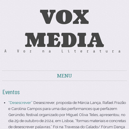
VOX
MEDIA
A Voz na Literatura
MENU
Skip to content
Eventos
“Desescrever”
Desescrever, proposta de Márcia Lança, Rafael Frazão
e Carolina Campos para uma das performances que perfazem
Gerúndio, festival organizado por Miguel Oliva Teles, apresentou, no
dia 29 de outubro de 2024, em Lisboa, “formas materiais e concretas
de desescrever palavras.” Foi na Travessa do Calado/ Fórum Dança