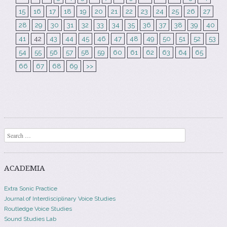
15
16
17
18
19
20
21
22
23
24
25
26
27
28
29
30
31
32
33
34
35
36
37
38
39
40
41
42
43
44
45
46
47
48
49
50
51
52
53
54
55
56
57
58
59
60
61
62
63
64
65
66
67
68
69
>>
Search
ACADEMIA
Extra Sonic Practice
Journal of Interdisciplinary Voice Studies
Routledge Voice Studies
Sound Studies Lab