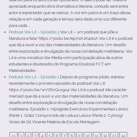
apreciado enquanto obra dramática e literária, contudo será entre
actor e espectador que se realiza. A voz em palco é um traço dessa
relação e em cada geração e tempo será dada uma voz diferente
para cada ...
Podcast Vox Lit – Episódio 3
Vox Lit – um podcast que põe a
literatura a falar https://youtu.be/epAsXzK4duA Vox Lit é o podcast
que dá a ouvir a voz das materialidades da literatura. Um desafio
entre exploração e divulgação da nossa constelação matliteana. Vox
Lit é uma iniciativa Vox Media com participação ativa de outros
estudantes e doutorados do Programa Doutoral FCT em
Materialidades ...
Podcast Vox Lit – Episódio 1
Depois do programa piloto, estreou
recentemente o primeiro episódio do podcast Vox Lit:
https://youtu.be/wV76nQurgx4 Vox Lit é o podcast (de carácter
mensal) que dá a ouvir a voz das materialidades da literatura. Um
desafio entre exploração e divulgação da nossa constelação
matliteana. Episódio 1: Hipoglote Exercícios Experimentais Léxico
(Parte 1: Grão) Comprimido de Leitura Léxico (Parte 2: Cyborg)
Vozes de Gil Vicente Matéria de Escuta Montagem: ...
<<
1
2
3
4
5
6
7
8
9
10
11
12
13
14