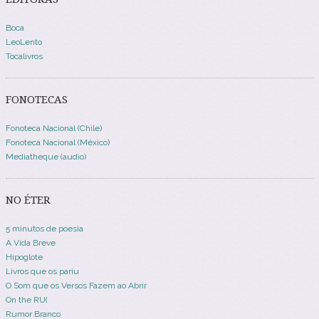
Boca
LeoLento
Tocalivros
FONOTECAS
Fonoteca Nacional (Chile)
Fonoteca Nacional (México)
Mediatheque (audio)
NO ÉTER
5 minutos de poesia
A Vida Breve
Hipoglote
Livros que os pariu
O Som que os Versos Fazem ao Abrir
On the RU(
Rumor Branco