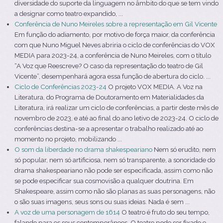
diversidade do suporte da linguagem no âmbito do que se tem vindo
a designar como teatro expandido, ...
Conferência de Nuno Meireles sobre a representação em Gil Vicente
Em função do adiamento, por motivo de força maior, da conferência
com que Nuno Miguel Neves abriria o ciclo de conferências do VOX
MEDIA para 2023-24, a conferência de Nuno Meireles, com o título
“A Voz que Reescreve? O caso da representação do teatro de Gil
Vicente”, desempenhará agora essa função de abertura do ciclo. ...
Ciclo de Conferências 2023-24
O projeto VOX MEDIA. A Voz na
Literatura, do Programa de Doutoramento em Materialidades da
Literatura, irá realizar um ciclo de conferências, a partir deste mês de
novembro de 2023, e até ao final do ano letivo de 2023-24. O ciclo de
conferências destina-se a apresentar o trabalho realizado até ao
momento no projeto, mobilizando ...
O som da liberdade no drama shakespeariano
Nem só erudito, nem
só popular, nem só artificiosa, nem só transparente, a sonoridade do
drama shakespeariano não pode ser especificada, assim como não
se pode especificar sua cosmovisão a qualquer doutrina. Em
Shakespeare, assim como não são planas as suas personagens, não
o são suas imagens, seus sons ou suas ideias. Nada é sem ...
A voz de uma personagem de 1614
O teatro é fruto do seu tempo,
falando para os seus contemporâneos. O teatro pode ser fixado e