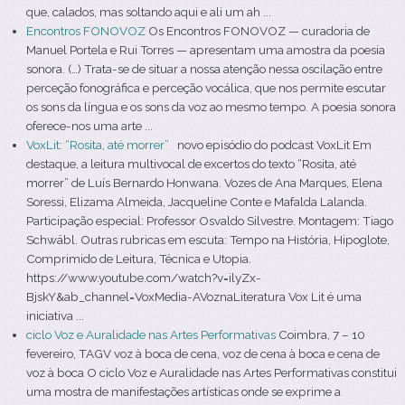
que, calados, mas soltando aqui e ali um ah ...
Encontros FONOVOZ
Os Encontros FONOVOZ — curadoria de
Manuel Portela e Rui Torres — apresentam uma amostra da poesia
sonora. (…) Trata-se de situar a nossa atenção nessa oscilação entre
perceção fonográfica e perceção vocálica, que nos permite escutar
os sons da língua e os sons da voz ao mesmo tempo. A poesia sonora
oferece-nos uma arte ...
VoxLit: “Rosita, até morrer”
novo episódio do podcast VoxLit Em
destaque, a leitura multivocal de excertos do texto “Rosita, até
morrer” de Luís Bernardo Honwana. Vozes de Ana Marques, Elena
Soressi, Elizama Almeida, Jacqueline Conte e Mafalda Lalanda.
Participação especial: Professor Osvaldo Silvestre. Montagem: Tiago
Schwäbl. Outras rubricas em escuta: Tempo na História, Hipoglote,
Comprimido de Leitura, Técnica e Utopia.
https://www.youtube.com/watch?v=ilyZx-
BjskY&ab_channel=VoxMedia-AVoznaLiteratura Vox Lit é uma
iniciativa ...
ciclo Voz e Auralidade nas Artes Performativas
Coimbra, 7 – 10
fevereiro, TAGV voz à boca de cena, voz de cena à boca e cena de
voz à boca O ciclo Voz e Auralidade nas Artes Performativas constitui
uma mostra de manifestações artísticas onde se exprime a