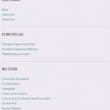
Boca
LeoLento
Tocalivros
FONOTECAS
Fonoteca Nacional (Chile)
Fonoteca Nacional (México)
Mediatheque (audio)
NO ÉTER
5 minutos de poesia
A Vida Breve
Hipoglote
Livros que os pariu
O Som que os Versos Fazem ao Abrir
On the RU(
Rumor Branco