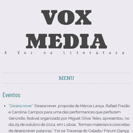
VOX
MEDIA
A Voz na Literatura
MENU
Skip to content
Eventos
“Desescrever”
Desescrever, proposta de Márcia Lança, Rafael Frazão
e Carolina Campos para uma das performances que perfazem
Gerúndio, festival organizado por Miguel Oliva Teles, apresentou, no
dia 29 de outubro de 2024, em Lisboa, “formas materiais e concretas
de desescrever palavras.” Foi na Travessa do Calado/ Fórum Dança