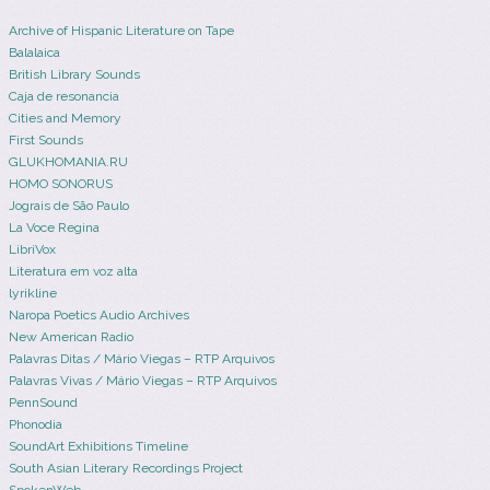
Archive of Hispanic Literature on Tape
Balalaica
British Library Sounds
Caja de resonancia
Cities and Memory
First Sounds
GLUKHOMANIA.RU
HOMO SONORUS
Jograis de São Paulo
La Voce Regina
LibriVox
Literatura em voz alta
lyrikline
Naropa Poetics Audio Archives
New American Radio
Palavras Ditas / Mário Viegas – RTP Arquivos
Palavras Vivas / Mário Viegas – RTP Arquivos
PennSound
Phonodia
SoundArt Exhibitions Timeline
South Asian Literary Recordings Project
SpokenWeb