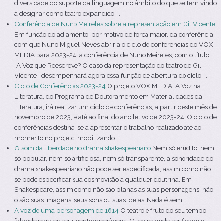
diversidade do suporte da linguagem no âmbito do que se tem vindo
a designar como teatro expandido, ...
Conferência de Nuno Meireles sobre a representação em Gil Vicente
Em função do adiamento, por motivo de força maior, da conferência
com que Nuno Miguel Neves abriria o ciclo de conferências do VOX
MEDIA para 2023-24, a conferência de Nuno Meireles, com o título
“A Voz que Reescreve? O caso da representação do teatro de Gil
Vicente”, desempenhará agora essa função de abertura do ciclo. ...
Ciclo de Conferências 2023-24
O projeto VOX MEDIA. A Voz na
Literatura, do Programa de Doutoramento em Materialidades da
Literatura, irá realizar um ciclo de conferências, a partir deste mês de
novembro de 2023, e até ao final do ano letivo de 2023-24. O ciclo de
conferências destina-se a apresentar o trabalho realizado até ao
momento no projeto, mobilizando ...
O som da liberdade no drama shakespeariano
Nem só erudito, nem
só popular, nem só artificiosa, nem só transparente, a sonoridade do
drama shakespeariano não pode ser especificada, assim como não
se pode especificar sua cosmovisão a qualquer doutrina. Em
Shakespeare, assim como não são planas as suas personagens, não
o são suas imagens, seus sons ou suas ideias. Nada é sem ...
A voz de uma personagem de 1614
O teatro é fruto do seu tempo,
falando para os seus contemporâneos. O teatro pode ser fixado e