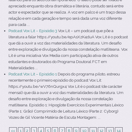
apreciado enquanto obra dramática e literária, contudo será entre
actor e espectador que se realiza. A voz em palco é um traço dessa
relação e em cada geração e tempo será dada uma voz diferente
para cada ...
Podcast Vox Lit – Episódio 3
Vox Lit – um podcast que põe a
literatura a falar https://youtu.be/epAsXzK4duA Vox Lit é o podcast
que dá a ouvir a voz das materialidades da literatura. Um desafio
entre exploração e divulgação da nossa constelação matliteana. Vox
Lit é uma iniciativa Vox Media com participação ativa de outros
estudantes e doutorados do Programa Doutoral FCT em
Materialidades ...
Podcast Vox Lit – Episódio 1
Depois do programa piloto, estreou
recentemente o primeiro episódio do podcast Vox Lit:
https://youtu.be/wV76nQurgx4 Vox Lit é o podcast (de carácter
mensal) que dá a ouvir a voz das materialidades da literatura. Um
desafio entre exploração e divulgação da nossa constelação
matliteana. Episódio 1: Hipoglote Exercícios Experimentais Léxico
(Parte 1: Grão) Comprimido de Leitura Léxico (Parte 2: Cyborg)
Vozes de Gil Vicente Matéria de Escuta Montagem: ...
<<
1
2
3
4
5
6
7
8
9
10
11
12
13
14