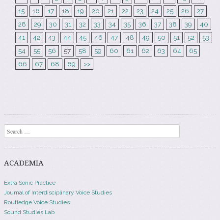
15
16
17
18
19
20
21
22
23
24
25
26
27
28
29
30
31
32
33
34
35
36
37
38
39
40
41
42
43
44
45
46
47
48
49
50
51
52
53
54
55
56
57
58
59
60
61
62
63
64
65
66
67
68
69
>>
Search
ACADEMIA
Extra Sonic Practice
Journal of Interdisciplinary Voice Studies
Routledge Voice Studies
Sound Studies Lab