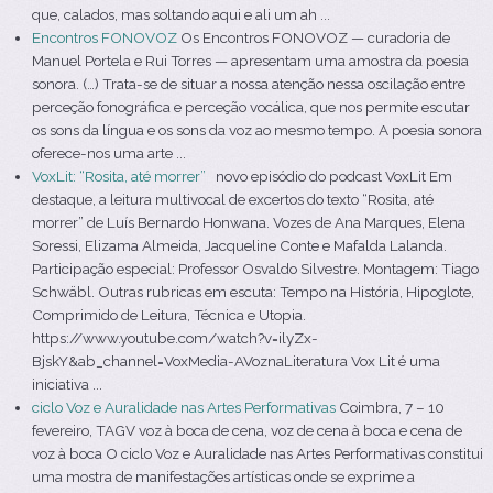
que, calados, mas soltando aqui e ali um ah ...
Encontros FONOVOZ
Os Encontros FONOVOZ — curadoria de
Manuel Portela e Rui Torres — apresentam uma amostra da poesia
sonora. (…) Trata-se de situar a nossa atenção nessa oscilação entre
perceção fonográfica e perceção vocálica, que nos permite escutar
os sons da língua e os sons da voz ao mesmo tempo. A poesia sonora
oferece-nos uma arte ...
VoxLit: “Rosita, até morrer”
novo episódio do podcast VoxLit Em
destaque, a leitura multivocal de excertos do texto “Rosita, até
morrer” de Luís Bernardo Honwana. Vozes de Ana Marques, Elena
Soressi, Elizama Almeida, Jacqueline Conte e Mafalda Lalanda.
Participação especial: Professor Osvaldo Silvestre. Montagem: Tiago
Schwäbl. Outras rubricas em escuta: Tempo na História, Hipoglote,
Comprimido de Leitura, Técnica e Utopia.
https://www.youtube.com/watch?v=ilyZx-
BjskY&ab_channel=VoxMedia-AVoznaLiteratura Vox Lit é uma
iniciativa ...
ciclo Voz e Auralidade nas Artes Performativas
Coimbra, 7 – 10
fevereiro, TAGV voz à boca de cena, voz de cena à boca e cena de
voz à boca O ciclo Voz e Auralidade nas Artes Performativas constitui
uma mostra de manifestações artísticas onde se exprime a