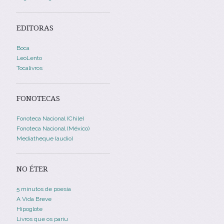
EDITORAS
Boca
LeoLento
Tocalivros
FONOTECAS
Fonoteca Nacional (Chile)
Fonoteca Nacional (México)
Mediatheque (audio)
NO ÉTER
5 minutos de poesia
A Vida Breve
Hipoglote
Livros que os pariu