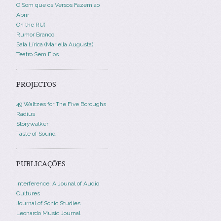
O Som que os Versos Fazem ao
Abrir
On the RU(
Rumor Branco
Sala Lírica (Mariella Augusta)
Teatro Sem Fios
PROJECTOS
49 Waltzes for The Five Boroughs
Radius
Storywalker
Taste of Sound
PUBLICAÇÕES
Interference: A Jounal of Audio
Cultures
Journal of Sonic Studies
Leonardo Music Journal