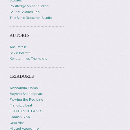
Studies
Routledge Voice Studies
Sound Studies Lab
The Sonic Research Studio
AUTORES
Ana Porrúa
David Barrett
Konstantinos Thomaidis
CRIADORES
Alessandra Eramo
Beyond Shakespeare
Flowing the Red Line
Francisco Leal
FUENTES DE LA VOZ
Hannah Silva
Jaap Blonk
Miguel Azeguime