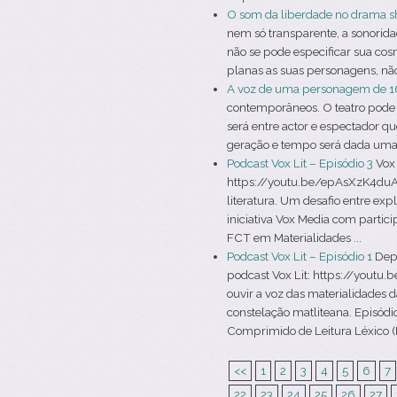
O som da liberdade no drama s
nem só transparente, a sonorid
não se pode especificar sua co
planas as suas personagens, não 
A voz de uma personagem de 1
contemporâneos. O teatro pode s
será entre actor e espectador q
geração e tempo será dada uma v
Podcast Vox Lit – Episódio 3
Vox 
https://youtu.be/epAsXzK4duA V
literatura. Um desafio entre ex
iniciativa Vox Media com partic
FCT em Materialidades ...
Podcast Vox Lit – Episódio 1
Depo
podcast Vox Lit: https://youtu
ouvir a voz das materialidades d
constelação matliteana. Episódio
Comprimido de Leitura Léxico (P
<<
1
2
3
4
5
6
7
22
23
24
25
26
27