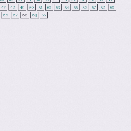
47
48
49
50
51
52
53
54
55
56
57
58
59
66
67
68
69
>>