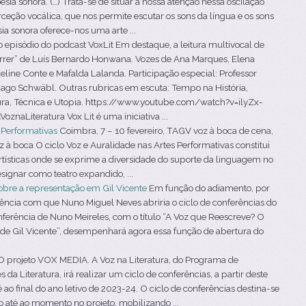
a sonora. (…) Trata-se de situar a nossa atenção nessa oscilação
ceção vocálica, que nos permite escutar os sons da língua e os sons
a sonora oferece-nos uma arte ...
episódio do podcast VoxLit Em destaque, a leitura multivocal de
morrer” de Luís Bernardo Honwana. Vozes de Ana Marques, Elena
eline Conte e Mafalda Lalanda. Participação especial: Professor
iago Schwäbl. Outras rubricas em escuta: Tempo na História,
ura, Técnica e Utopia. https://www.youtube.com/watch?v=ilyZx-
aLiteratura Vox Lit é uma iniciativa ...
s Performativas
Coimbra, 7 – 10 fevereiro, TAGV voz à boca de cena,
 à boca O ciclo Voz e Auralidade nas Artes Performativas constitui
tísticas onde se exprime a diversidade do suporte da linguagem no
signar como teatro expandido, ...
obre a representação em Gil Vicente
Em função do adiamento, por
rência com que Nuno Miguel Neves abriria o ciclo de conferências do
erência de Nuno Meireles, com o título “A Voz que Reescreve? O
 de Gil Vicente”, desempenhará agora essa função de abertura do
 projeto VOX MEDIA. A Voz na Literatura, do Programa de
a Literatura, irá realizar um ciclo de conferências, a partir deste
ao final do ano letivo de 2023-24. O ciclo de conferências destina-se
o até ao momento no projeto, mobilizando ...