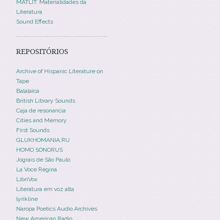
MATLIT: Materialidades da
Literatura
Sound Effects
REPOSITÓRIOS
Archive of Hispanic Literature on
Tape
Balalaica
British Library Sounds
Caja de resonancia
Cities and Memory
First Sounds
GLUKHOMANIA.RU
HOMO SONORUS
Jograis de São Paulo
La Voce Regina
LibriVox
Literatura em voz alta
lyrikline
Naropa Poetics Audio Archives
New American Radio