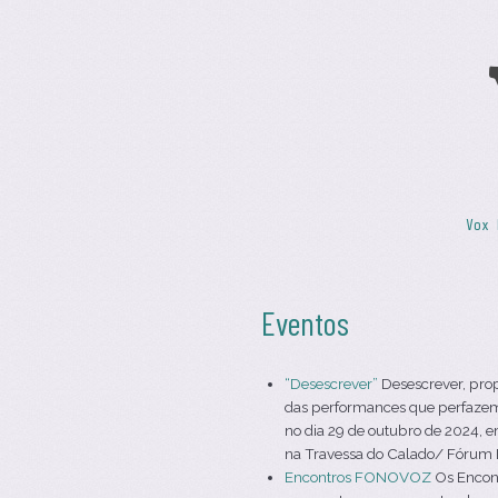
Skip to content
Vox 
Menu
Eventos
“Desescrever”
Desescrever, pro
das performances que perfazem 
no dia 29 de outubro de 2024, e
na Travessa do Calado/ Fórum Da
Encontros FONOVOZ
Os Encont