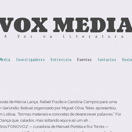
VOX MEDI
A Voz na Literatura
Media
Investigadores
Entrevista
Eventos
Contactos
VoxL
posta de Márcia Lança, Rafael Frazão e Carolina Campos para uma
Gerúndio, festival organizado por Miguel Oliva Teles, apresentou,
m Lisboa, “formas materiais e concretas de desescrever palavras.” Foi
nça que, calados, mas soltando aqui e ali um ah ...
ros FONOVOZ — curadoria de Manuel Portela e Rui Torres —