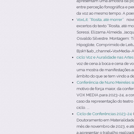
apresentam uma amostra da poesi
entre perceção fonográfica e per
da voz ao mesmo tempo. A poesi
VoxLit: “Rosita, até morrer”
novo 
excertos do texto “Rosita, até 
Soressi, Elizama Almeida, Jacqu
Osvaldo Silvestre. Montagem: T
Hipoglote, Comprimido de Leit
BjskY&ab_channel=VoxMedia-AVozn
ciclo Voz e Auralidade nas Arte
voz de cena à boca e cena de voz
uma mostra de manifestações ar
âmbito do que se tem vindo a de
Conferência de Nuno Meireles s
motivo de força maior, da confe
VOX MEDIA para 2023-24, a conf
caso da representação do teatro
ciclo. ...
Ciclo de Conferências 2023-24
O
Doutoramento em Materialidades d
mês de novembro de 2023, e até 
a apresentar o trabalho realizad