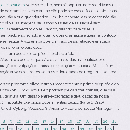
hakespeariano
Nem só erudito, nem só popular, nem só artificiosa,
ade do drama shakespeariano não pode ser especificada, assim como
smovisão a qualquer doutrina. Em Shakespeare, assim como não são
o são suas imagens, seus sons ou suas ideias. Nada é sem ...
614
O teatro é fruto do seu tempo, falando para os seus
er fixado e apreciado enquanto obra dramática e literária, contudo
ue se realiza. A voz em palco é um traço dessa relação e em cada
oz diferente para cada ...
Lit – um podcast que põe a literatura a falar
ox Lit é o podcast que dá a ouvir a voz das materialidades da
ploração e divulgação da nossa constelação matliteana. Vox Lit é uma
ipação ativa de outros estudantes e doutorados do Programa Doutoral
is do programa piloto, estreou recentemente o primeiro episódio do
.be/wV76nQurgx4 Vox Lit é o podcast (de carácter mensal) que dá a
a literatura. Um desafio entre exploração e divulgação da nossa
 1: Hipoglote Exercícios Experimentais Léxico (Parte 1: Grão)
arte 2: Cyborg) Vozes de Gil Vicente Matéria de Escuta Montagem: ...
8
9
10
11
12
13
14
15
16
17
18
19
20
21
28
29
30
31
32
33
34
35
36
37
38
39
40