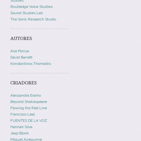
Studies
Routledge Voice Studies
Sound Studies Lab
The Sonic Research Studio
AUTORES
Ana Porrúa
David Barrett
Konstantinos Thomaidis
CRIADORES
Alessandra Eramo
Beyond Shakespeare
Flowing the Red Line
Francisco Leal
FUENTES DE LA VOZ
Hannah Silva
Jaap Blonk
Miguel Azeguime