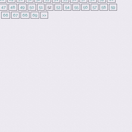
47
48
49
50
51
52
53
54
55
56
57
58
59
66
67
68
69
>>