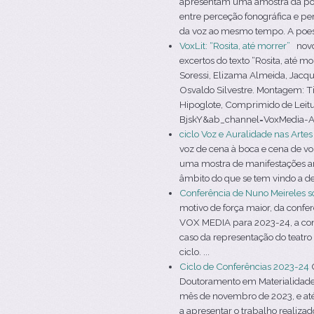
apresentam uma amostra da poesi
entre perceção fonográfica e per
da voz ao mesmo tempo. A poesi
VoxLit: “Rosita, até morrer”
novo 
excertos do texto “Rosita, até 
Soressi, Elizama Almeida, Jacqu
Osvaldo Silvestre. Montagem: T
Hipoglote, Comprimido de Leit
BjskY&ab_channel=VoxMedia-AVozn
ciclo Voz e Auralidade nas Arte
voz de cena à boca e cena de voz
uma mostra de manifestações ar
âmbito do que se tem vindo a de
Conferência de Nuno Meireles s
motivo de força maior, da confe
VOX MEDIA para 2023-24, a conf
caso da representação do teatro
ciclo. ...
Ciclo de Conferências 2023-24
O
Doutoramento em Materialidades d
mês de novembro de 2023, e até 
a apresentar o trabalho realizad