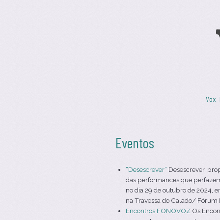
Skip to content
Vox 
Menu
Eventos
“Desescrever”
Desescrever, pro
das performances que perfazem 
no dia 29 de outubro de 2024, e
na Travessa do Calado/ Fórum Da
Encontros FONOVOZ
Os Encont