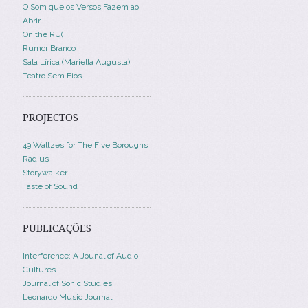
O Som que os Versos Fazem ao
Abrir
On the RU(
Rumor Branco
Sala Lírica (Mariella Augusta)
Teatro Sem Fios
PROJECTOS
49 Waltzes for The Five Boroughs
Radius
Storywalker
Taste of Sound
PUBLICAÇÕES
Interference: A Jounal of Audio
Cultures
Journal of Sonic Studies
Leonardo Music Journal