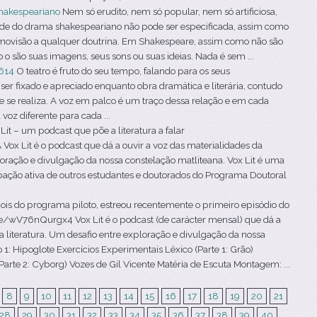
hakespeariano
Nem só erudito, nem só popular, nem só artificiosa,
ade do drama shakespeariano não pode ser especificada, assim como
smovisão a qualquer doutrina. Em Shakespeare, assim como não são
o são suas imagens, seus sons ou suas ideias. Nada é sem ...
614
O teatro é fruto do seu tempo, falando para os seus
er fixado e apreciado enquanto obra dramática e literária, contudo
ue se realiza. A voz em palco é um traço dessa relação e em cada
oz diferente para cada ...
Lit – um podcast que põe a literatura a falar
ox Lit é o podcast que dá a ouvir a voz das materialidades da
ploração e divulgação da nossa constelação matliteana. Vox Lit é uma
ipação ativa de outros estudantes e doutorados do Programa Doutoral
is do programa piloto, estreou recentemente o primeiro episódio do
.be/wV76nQurgx4 Vox Lit é o podcast (de carácter mensal) que dá a
a literatura. Um desafio entre exploração e divulgação da nossa
 1: Hipoglote Exercícios Experimentais Léxico (Parte 1: Grão)
arte 2: Cyborg) Vozes de Gil Vicente Matéria de Escuta Montagem: ...
8
9
10
11
12
13
14
15
16
17
18
19
20
21
28
29
30
31
32
33
34
35
36
37
38
39
40