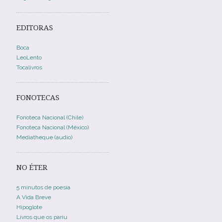
EDITORAS
Boca
LeoLento
Tocalivros
FONOTECAS
Fonoteca Nacional (Chile)
Fonoteca Nacional (México)
Mediatheque (audio)
NO ÉTER
5 minutos de poesia
A Vida Breve
Hipoglote
Livros que os pariu