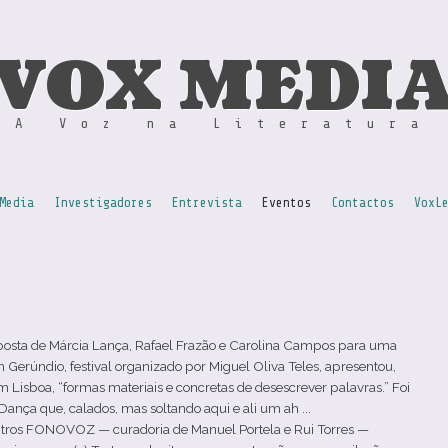
VOX MEDI
A Voz na Literatura
Media
Investigadores
Entrevista
Eventos
Contactos
VoxL
posta de Márcia Lança, Rafael Frazão e Carolina Campos para uma
Gerúndio, festival organizado por Miguel Oliva Teles, apresentou,
m Lisboa, “formas materiais e concretas de desescrever palavras.” Foi
nça que, calados, mas soltando aqui e ali um ah ...
ros FONOVOZ — curadoria de Manuel Portela e Rui Torres —