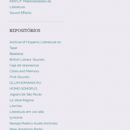
MATLIT: Materialidades da
Literatura
Sound Effects
REPOSITÓRIOS
Archive of Hispanic Literature on
Tape
Balalaica
British Library Sounds
Caja de resonancia
Cities and Memory
First Sounds
GLUKHOMANIA.RU
HOMO SONORUS
Jograis de São Paulo
La Voce Regina
LibriVox
Literatura em voz alta
lyrikline
Naropa Poetics Audio Archives
New American Radio