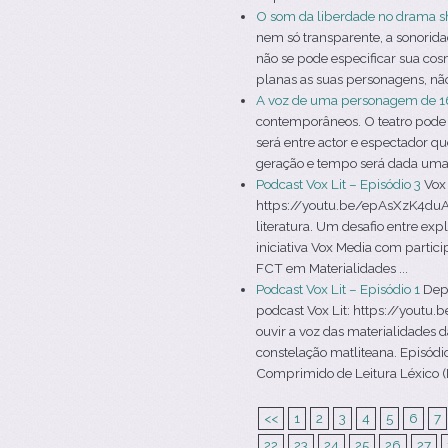
O som da liberdade no drama s
nem só transparente, a sonorid
não se pode especificar sua co
planas as suas personagens, não 
A voz de uma personagem de 1
contemporâneos. O teatro pode s
será entre actor e espectador q
geração e tempo será dada uma v
Podcast Vox Lit – Episódio 3
Vox 
https://youtu.be/epAsXzK4duA V
literatura. Um desafio entre ex
iniciativa Vox Media com partic
FCT em Materialidades ...
Podcast Vox Lit – Episódio 1
Depo
podcast Vox Lit: https://youtu
ouvir a voz das materialidades d
constelação matliteana. Episódio
Comprimido de Leitura Léxico (P
<<
1
2
3
4
5
6
7
22
23
24
25
26
27