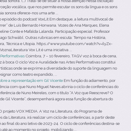
a sonora. (…) Trata-se de situar a nossa atenção nessa oscilação
ceção vocálica, que nos permite escutar os sons da língua e os sons
a sonora oferece-nos uma arte ...
episódio do podcast VoxLit Em destaque, a leitura multivocal de
morrer” de Luís Bernardo Honwana. Vozes de Ana Marques, Elena
eline Conte e Mafalda Lalanda. Participação especial: Professor
iago Schwäbl. Outras rubricas em escuta: Tempo na História,
ura, Técnica e Utopia. https://www.youtube.com/watch?v=ilyZx-
aLiteratura Vox Lit é uma iniciativa ...
s Performativas
Coimbra, 7 – 10 fevereiro, TAGV voz à boca de cena,
 à boca O ciclo Voz e Auralidade nas Artes Performativas constitui
tísticas onde se exprime a diversidade do suporte da linguagem no
signar como teatro expandido, ...
obre a representação em Gil Vicente
Em função do adiamento, por
rência com que Nuno Miguel Neves abriria o ciclo de conferências do
erência de Nuno Meireles, com o título “A Voz que Reescreve? O
 de Gil Vicente”, desempenhará agora essa função de abertura do
 projeto VOX MEDIA. A Voz na Literatura, do Programa de
a Literatura, irá realizar um ciclo de conferências, a partir deste
ao final do ano letivo de 2023-24. O ciclo de conferências destina-se
o até ao momento no projeto, mobilizando ...