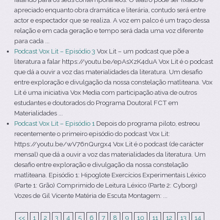
apreciado enquanto obra dramática e literária, contudo será entre
actor e espectador que se realiza. A voz em palco é um traço dessa
relação e em cada geração e tempo será dada uma voz diferente
para cada ...
Podcast Vox Lit – Episódio 3
Vox Lit – um podcast que põe a
literatura a falar https://youtu.be/epAsXzK4duA Vox Lit é o podcast
que dá a ouvir a voz das materialidades da literatura. Um desafio
entre exploração e divulgação da nossa constelação matliteana. Vox
Lit é uma iniciativa Vox Media com participação ativa de outros
estudantes e doutorados do Programa Doutoral FCT em
Materialidades ...
Podcast Vox Lit – Episódio 1
Depois do programa piloto, estreou
recentemente o primeiro episódio do podcast Vox Lit:
https://youtu.be/wV76nQurgx4 Vox Lit é o podcast (de carácter
mensal) que dá a ouvir a voz das materialidades da literatura. Um
desafio entre exploração e divulgação da nossa constelação
matliteana. Episódio 1: Hipoglote Exercícios Experimentais Léxico
(Parte 1: Grão) Comprimido de Leitura Léxico (Parte 2: Cyborg)
Vozes de Gil Vicente Matéria de Escuta Montagem: ...
<<
1
2
3
4
5
6
7
8
9
10
11
12
13
14