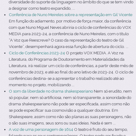
diversidade do suporte da linguagem no âmbito do que se tem vindo
a designar como teatro expandido, ...
Conferência de Nuno Meireles sobre a representação em Gil Vicente
Em função do adiamento, por motivo de força maior, da conferência
com que Nuno Miguel Neves abriria o ciclo de conferências do VOX
MEDIA para 2023-24, a conferência de Nuno Meireles, com o título
“A Voz que Reescreve? O caso da representação do teatro de Gil
Vicente”, desempenhará agora essa função de abertura do ciclo. ...
Ciclo de Conferências 2023-24
O projeto VOX MEDIA. A Voz na
Literatura, do Programa de Doutoramento em Materialidades da
Literatura, irá realizar um ciclo de conferências, a partir deste mês de
novembro de 2023, e até ao final do ano letivo de 2023-24. O ciclo de
conferências destina-se a apresentar o trabalho realizado até ao
momento no projeto, mobilizando ...
O som da liberdade no drama shakespeariano
Nem só erudito, nem
só popular, nem só artificiosa, nem só transparente, a sonoridade do
drama shakespeariano não pode ser especificada, assim como não
se pode especificar sua cosmovisão a qualquer doutrina. Em
Shakespeare, assim como não são planas as suas personagens, não
o são suas imagens, seus sons ou suas ideias. Nada é sem ...
A voz de uma personagem de 1614
O teatro é fruto do seu tempo,
falando para os seus contemporâneos. O teatro pode ser fixado e