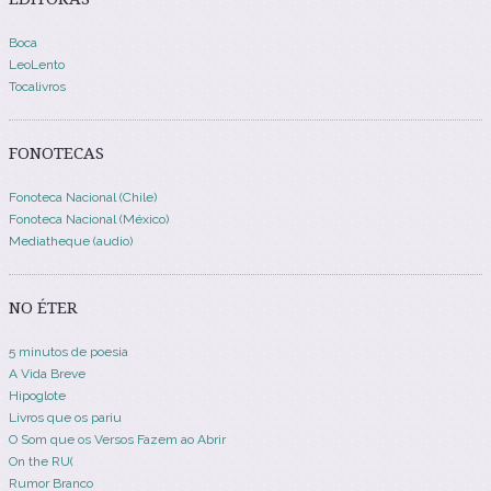
Boca
LeoLento
Tocalivros
FONOTECAS
Fonoteca Nacional (Chile)
Fonoteca Nacional (México)
Mediatheque (audio)
NO ÉTER
5 minutos de poesia
A Vida Breve
Hipoglote
Livros que os pariu
O Som que os Versos Fazem ao Abrir
On the RU(
Rumor Branco