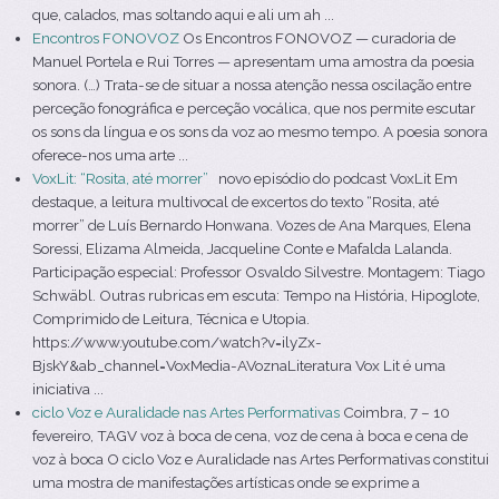
que, calados, mas soltando aqui e ali um ah ...
Encontros FONOVOZ
Os Encontros FONOVOZ — curadoria de
Manuel Portela e Rui Torres — apresentam uma amostra da poesia
sonora. (…) Trata-se de situar a nossa atenção nessa oscilação entre
perceção fonográfica e perceção vocálica, que nos permite escutar
os sons da língua e os sons da voz ao mesmo tempo. A poesia sonora
oferece-nos uma arte ...
VoxLit: “Rosita, até morrer”
novo episódio do podcast VoxLit Em
destaque, a leitura multivocal de excertos do texto “Rosita, até
morrer” de Luís Bernardo Honwana. Vozes de Ana Marques, Elena
Soressi, Elizama Almeida, Jacqueline Conte e Mafalda Lalanda.
Participação especial: Professor Osvaldo Silvestre. Montagem: Tiago
Schwäbl. Outras rubricas em escuta: Tempo na História, Hipoglote,
Comprimido de Leitura, Técnica e Utopia.
https://www.youtube.com/watch?v=ilyZx-
BjskY&ab_channel=VoxMedia-AVoznaLiteratura Vox Lit é uma
iniciativa ...
ciclo Voz e Auralidade nas Artes Performativas
Coimbra, 7 – 10
fevereiro, TAGV voz à boca de cena, voz de cena à boca e cena de
voz à boca O ciclo Voz e Auralidade nas Artes Performativas constitui
uma mostra de manifestações artísticas onde se exprime a