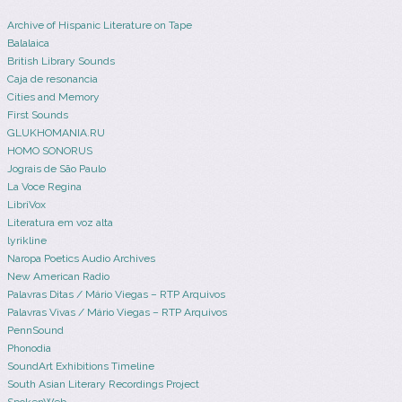
Archive of Hispanic Literature on Tape
Balalaica
British Library Sounds
Caja de resonancia
Cities and Memory
First Sounds
GLUKHOMANIA.RU
HOMO SONORUS
Jograis de São Paulo
La Voce Regina
LibriVox
Literatura em voz alta
lyrikline
Naropa Poetics Audio Archives
New American Radio
Palavras Ditas / Mário Viegas – RTP Arquivos
Palavras Vivas / Mário Viegas – RTP Arquivos
PennSound
Phonodia
SoundArt Exhibitions Timeline
South Asian Literary Recordings Project
SpokenWeb