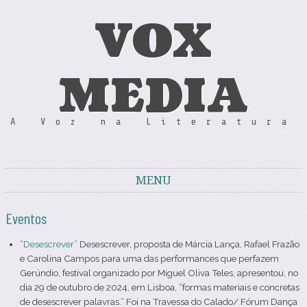
VOX
MEDIA
A Voz na Literatura
MENU
Skip to content
Eventos
“Desescrever”
Desescrever, proposta de Márcia Lança, Rafael Frazão
e Carolina Campos para uma das performances que perfazem
Gerúndio, festival organizado por Miguel Oliva Teles, apresentou, no
dia 29 de outubro de 2024, em Lisboa, “formas materiais e concretas
de desescrever palavras.” Foi na Travessa do Calado/ Fórum Dança