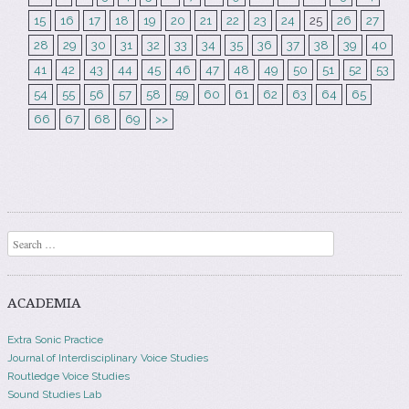
15
16
17
18
19
20
21
22
23
24
25
26
27
28
29
30
31
32
33
34
35
36
37
38
39
40
41
42
43
44
45
46
47
48
49
50
51
52
53
54
55
56
57
58
59
60
61
62
63
64
65
66
67
68
69
>>
Search
ACADEMIA
Extra Sonic Practice
Journal of Interdisciplinary Voice Studies
Routledge Voice Studies
Sound Studies Lab