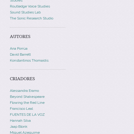
Studies
Routledge Voice Studies
Sound Studies Lab
The Sonic Research Studio
AUTORES
Ana Porrúa
David Barrett
Konstantinos Thomaidis
CRIADORES
Alessandra Eramo
Beyond Shakespeare
Flowing the Red Line
Francisco Leal
FUENTES DE LA VOZ
Hannah Silva
Jaap Blonk
Miguel Azeguime