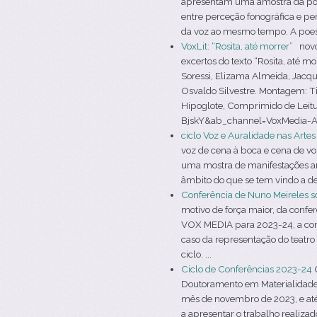
apresentam uma amostra da poesi
entre perceção fonográfica e per
da voz ao mesmo tempo. A poesi
VoxLit: “Rosita, até morrer”
novo 
excertos do texto “Rosita, até 
Soressi, Elizama Almeida, Jacqu
Osvaldo Silvestre. Montagem: T
Hipoglote, Comprimido de Leit
BjskY&ab_channel=VoxMedia-AVozn
ciclo Voz e Auralidade nas Arte
voz de cena à boca e cena de voz
uma mostra de manifestações ar
âmbito do que se tem vindo a de
Conferência de Nuno Meireles s
motivo de força maior, da confe
VOX MEDIA para 2023-24, a conf
caso da representação do teatro
ciclo. ...
Ciclo de Conferências 2023-24
O
Doutoramento em Materialidades d
mês de novembro de 2023, e até 
a apresentar o trabalho realizad