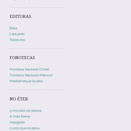
EDITORAS
Boca
LeoLento
Tocalivros
FONOTECAS
Fonoteca Nacional (Chile)
Fonoteca Nacional (México)
Mediatheque (audio)
NO ÉTER
5 minutos de poesia
A Vida Breve
Hipoglote
Livros que os pariu