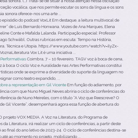
a sonora. (…) Trata-se de situar a nossa atenção nessa oscilação
ceção vocálica, que nos permite escutar os sons da língua e os sons
a sonora oferece-nos uma arte ...
episódio do podcast VoxLit Em destaque, a leitura multivocal de
morrer” de Luís Bernardo Honwana. Vozes de Ana Marques, Elena
eline Conte e Mafalda Lalanda. Participação especial: Professor
iago Schwäbl. Outras rubricas em escuta: Tempo na História,
ura, Técnica e Utopia. https://www.youtube.com/watch?v=ilyZx-
aLiteratura Vox Lit é uma iniciativa ...
s Performativas
Coimbra, 7 – 10 fevereiro, TAGV voz à boca de cena,
 à boca O ciclo Voz e Auralidade nas Artes Performativas constitui
tísticas onde se exprime a diversidade do suporte da linguagem no
signar como teatro expandido, ...
obre a representação em Gil Vicente
Em função do adiamento, por
rência com que Nuno Miguel Neves abriria o ciclo de conferências do
erência de Nuno Meireles, com o título “A Voz que Reescreve? O
 de Gil Vicente”, desempenhará agora essa função de abertura do
 projeto VOX MEDIA. A Voz na Literatura, do Programa de
a Literatura, irá realizar um ciclo de conferências, a partir deste
ao final do ano letivo de 2023-24. O ciclo de conferências destina-se
o até ao momento no projeto, mobilizando ...