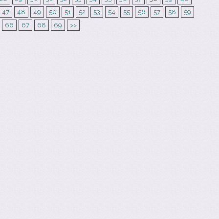
47
48
49
50
51
52
53
54
55
56
57
58
59
66
67
68
69
>>