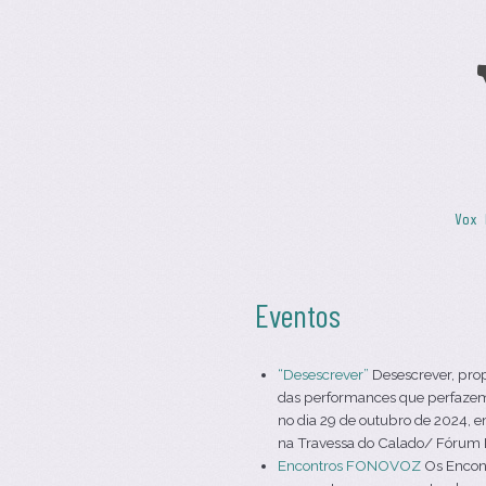
Skip to content
Vox 
Menu
Eventos
“Desescrever”
Desescrever, pro
das performances que perfazem 
no dia 29 de outubro de 2024, e
na Travessa do Calado/ Fórum Da
Encontros FONOVOZ
Os Encont