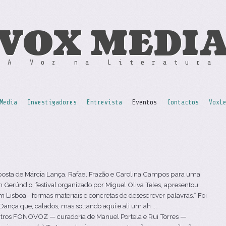
VOX MEDI
A Voz na Literatura
Media
Investigadores
Entrevista
Eventos
Contactos
VoxL
posta de Márcia Lança, Rafael Frazão e Carolina Campos para uma
Gerúndio, festival organizado por Miguel Oliva Teles, apresentou,
m Lisboa, “formas materiais e concretas de desescrever palavras.” Foi
nça que, calados, mas soltando aqui e ali um ah ...
ros FONOVOZ — curadoria de Manuel Portela e Rui Torres —