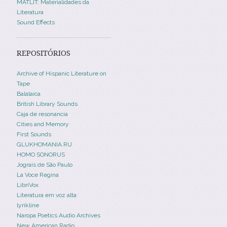
MATLIT: Materialidades da
Literatura
Sound Effects
REPOSITÓRIOS
Archive of Hispanic Literature on
Tape
Balalaica
British Library Sounds
Caja de resonancia
Cities and Memory
First Sounds
GLUKHOMANIA.RU
HOMO SONORUS
Jograis de São Paulo
La Voce Regina
LibriVox
Literatura em voz alta
lyrikline
Naropa Poetics Audio Archives
New American Radio