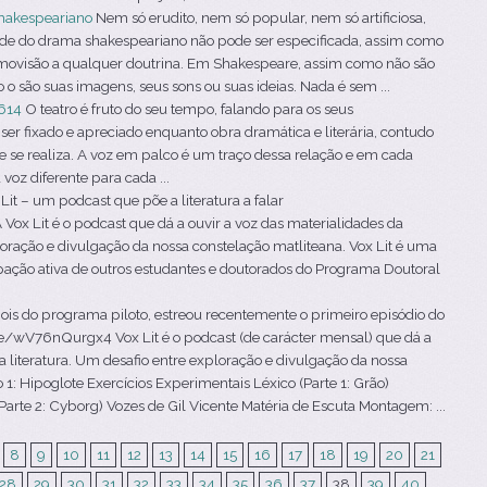
hakespeariano
Nem só erudito, nem só popular, nem só artificiosa,
ade do drama shakespeariano não pode ser especificada, assim como
smovisão a qualquer doutrina. Em Shakespeare, assim como não são
o são suas imagens, seus sons ou suas ideias. Nada é sem ...
614
O teatro é fruto do seu tempo, falando para os seus
er fixado e apreciado enquanto obra dramática e literária, contudo
ue se realiza. A voz em palco é um traço dessa relação e em cada
oz diferente para cada ...
Lit – um podcast que põe a literatura a falar
ox Lit é o podcast que dá a ouvir a voz das materialidades da
ploração e divulgação da nossa constelação matliteana. Vox Lit é uma
ipação ativa de outros estudantes e doutorados do Programa Doutoral
is do programa piloto, estreou recentemente o primeiro episódio do
.be/wV76nQurgx4 Vox Lit é o podcast (de carácter mensal) que dá a
a literatura. Um desafio entre exploração e divulgação da nossa
 1: Hipoglote Exercícios Experimentais Léxico (Parte 1: Grão)
arte 2: Cyborg) Vozes de Gil Vicente Matéria de Escuta Montagem: ...
8
9
10
11
12
13
14
15
16
17
18
19
20
21
28
29
30
31
32
33
34
35
36
37
38
39
40