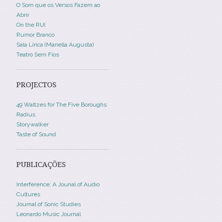
O Som que os Versos Fazem ao
Abrir
On the RU(
Rumor Branco
Sala Lírica (Mariella Augusta)
Teatro Sem Fios
PROJECTOS
49 Waltzes for The Five Boroughs
Radius
Storywalker
Taste of Sound
PUBLICAÇÕES
Interference: A Jounal of Audio
Cultures
Journal of Sonic Studies
Leonardo Music Journal