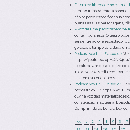
O som da liberdade no drama s
nem só transparente, a sonorid
não se pode especificar sua co
planas as suas personagens, não 
A voz de uma personagem de 1
contemporâneos. O teatro pode s
será entre actor e espectador q
geração e tempo será dada uma v
Podcast Vox Lit – Episódio 3
Vox 
https://youtu.be/epAsXzK4duA V
literatura. Um desafio entre ex
iniciativa Vox Media com partic
FCT em Materialidades ...
Podcast Vox Lit – Episódio 1
Depo
podcast Vox Lit: https://youtu
ouvir a voz das materialidades d
constelação matliteana. Episódio
Comprimido de Leitura Léxico (P
<<
1
2
3
4
5
6
7
22
23
24
25
26
27