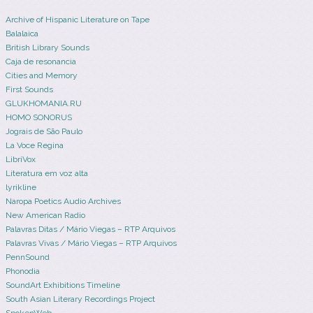
Archive of Hispanic Literature on Tape
Balalaica
British Library Sounds
Caja de resonancia
Cities and Memory
First Sounds
GLUKHOMANIA.RU
HOMO SONORUS
Jograis de São Paulo
La Voce Regina
LibriVox
Literatura em voz alta
lyrikline
Naropa Poetics Audio Archives
New American Radio
Palavras Ditas / Mário Viegas – RTP Arquivos
Palavras Vivas / Mário Viegas – RTP Arquivos
PennSound
Phonodia
SoundArt Exhibitions Timeline
South Asian Literary Recordings Project
SpokenWeb