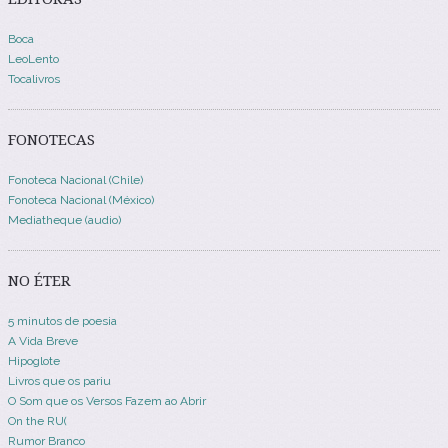
Boca
LeoLento
Tocalivros
FONOTECAS
Fonoteca Nacional (Chile)
Fonoteca Nacional (México)
Mediatheque (audio)
NO ÉTER
5 minutos de poesia
A Vida Breve
Hipoglote
Livros que os pariu
O Som que os Versos Fazem ao Abrir
On the RU(
Rumor Branco