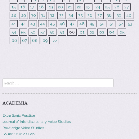
15
16
17
18
19
20
21
22
23
24
25
26
27
28
29
30
31
32
33
34
35
36
37
38
39
40
41
42
43
44
45
46
47
48
49
50
51
52
53
54
55
56
57
58
59
60
61
62
63
64
65
66
67
68
69
>>
Search
ACADEMIA
Extra Sonic Practice
Journal of Interdisciplinary Voice Studies
Routledge Voice Studies
Sound Studies Lab