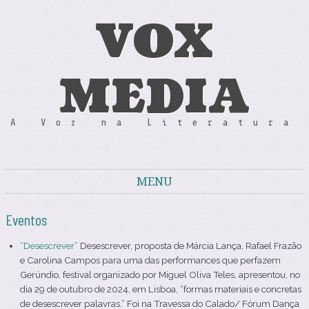
VOX
MEDIA
A Voz na Literatura
MENU
Skip to content
Eventos
“Desescrever”
Desescrever, proposta de Márcia Lança, Rafael Frazão
e Carolina Campos para uma das performances que perfazem
Gerúndio, festival organizado por Miguel Oliva Teles, apresentou, no
dia 29 de outubro de 2024, em Lisboa, “formas materiais e concretas
de desescrever palavras.” Foi na Travessa do Calado/ Fórum Dança