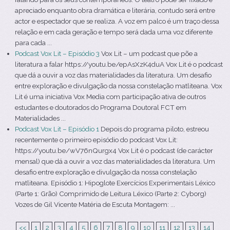
apreciado enquanto obra dramática e literária, contudo será entre
actor e espectador que se realiza. A voz em palco é um traço dessa
relação e em cada geração e tempo será dada uma voz diferente
para cada ...
Podcast Vox Lit – Episódio 3
Vox Lit – um podcast que põe a
literatura a falar https://youtu.be/epAsXzK4duA Vox Lit é o podcast
que dá a ouvir a voz das materialidades da literatura. Um desafio
entre exploração e divulgação da nossa constelação matliteana. Vox
Lit é uma iniciativa Vox Media com participação ativa de outros
estudantes e doutorados do Programa Doutoral FCT em
Materialidades ...
Podcast Vox Lit – Episódio 1
Depois do programa piloto, estreou
recentemente o primeiro episódio do podcast Vox Lit:
https://youtu.be/wV76nQurgx4 Vox Lit é o podcast (de carácter
mensal) que dá a ouvir a voz das materialidades da literatura. Um
desafio entre exploração e divulgação da nossa constelação
matliteana. Episódio 1: Hipoglote Exercícios Experimentais Léxico
(Parte 1: Grão) Comprimido de Leitura Léxico (Parte 2: Cyborg)
Vozes de Gil Vicente Matéria de Escuta Montagem: ...
<<
1
2
3
4
5
6
7
8
9
10
11
12
13
14