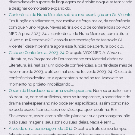
diversidade do suporte da linguagem no âmbito do que se tem vindo
a designar como teatro expandido, ...
Conferência de Nuno Meireles sobre a representação em Gil Vicente
Em função do adiamento, por motivo de força maior, da conferência
com que Nuno Miguel Neves abriria o ciclo de conferências do VOX
MEDIA para 2023-24, a conferência de Nuno Meireles, com o título
“A Voz que Reescreve? O caso da representação do teatro de Gil
Vicente”, desempenhará agora essa função de abertura do ciclo. ...
Ciclo de Conferências 2023-24
O projeto VOX MEDIA. A Voz na
Literatura, do Programa de Doutoramento em Materialidades da
Literatura, irá realizar um ciclo de conferências, a partir deste mês de
novembro de 2023, e até ao final do ano letivo de 2023-24. O ciclo de
conferências destina-se a apresentar o trabalho realizado até ao
momento no projeto, mobilizando ...
O som da liberdade no drama shakespeariano
Nem só erudito, nem
só popular, nem só artificiosa, nem só transparente, a sonoridade do
drama shakespeariano não pode ser especificada, assim como não
se pode especificar sua cosmovisão a qualquer doutrina. Em
Shakespeare, assim como não são planas as suas personagens, não
o são suas imagens, seus sons ou suas ideias. Nada é sem ...
A voz de uma personagem de 1614
O teatro é fruto do seu tempo,
falando para os seus contemporâneos. O teatro pode ser fixado e