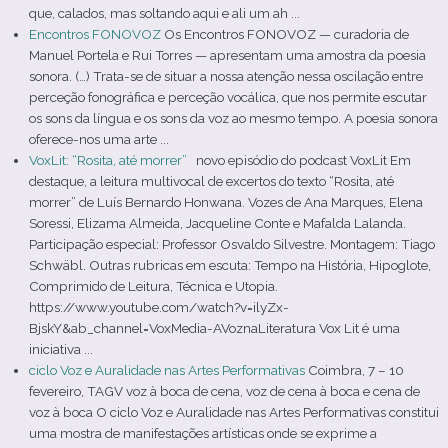
que, calados, mas soltando aqui e ali um ah ...
Encontros FONOVOZ
Os Encontros FONOVOZ — curadoria de
Manuel Portela e Rui Torres — apresentam uma amostra da poesia
sonora. (…) Trata-se de situar a nossa atenção nessa oscilação entre
perceção fonográfica e perceção vocálica, que nos permite escutar
os sons da língua e os sons da voz ao mesmo tempo. A poesia sonora
oferece-nos uma arte ...
VoxLit: “Rosita, até morrer”
novo episódio do podcast VoxLit Em
destaque, a leitura multivocal de excertos do texto “Rosita, até
morrer” de Luís Bernardo Honwana. Vozes de Ana Marques, Elena
Soressi, Elizama Almeida, Jacqueline Conte e Mafalda Lalanda.
Participação especial: Professor Osvaldo Silvestre. Montagem: Tiago
Schwäbl. Outras rubricas em escuta: Tempo na História, Hipoglote,
Comprimido de Leitura, Técnica e Utopia.
https://www.youtube.com/watch?v=ilyZx-
BjskY&ab_channel=VoxMedia-AVoznaLiteratura Vox Lit é uma
iniciativa ...
ciclo Voz e Auralidade nas Artes Performativas
Coimbra, 7 – 10
fevereiro, TAGV voz à boca de cena, voz de cena à boca e cena de
voz à boca O ciclo Voz e Auralidade nas Artes Performativas constitui
uma mostra de manifestações artísticas onde se exprime a