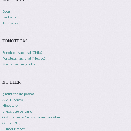
Boca
LeoLento
Tocalivros
FONOTECAS
Fonoteca Nacional (Chile)
Fonoteca Nacional (México)
Mediatheque (audio)
NO ÉTER
5 minutos de poesia
A Vida Breve
Hipoglote
Livros que os pariu
O Som que os Versos Fazem ao Abrir
On the RU(
Rumor Branco