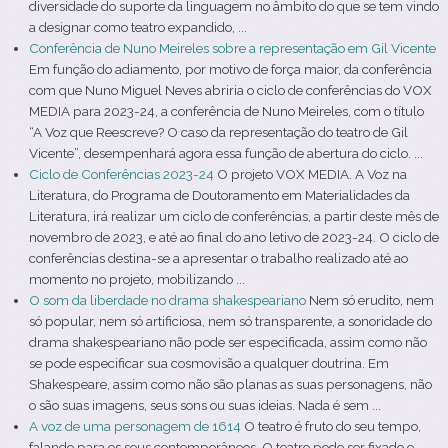
diversidade do suporte da linguagem no âmbito do que se tem vindo
a designar como teatro expandido, ...
Conferência de Nuno Meireles sobre a representação em Gil Vicente
Em função do adiamento, por motivo de força maior, da conferência
com que Nuno Miguel Neves abriria o ciclo de conferências do VOX
MEDIA para 2023-24, a conferência de Nuno Meireles, com o título
“A Voz que Reescreve? O caso da representação do teatro de Gil
Vicente”, desempenhará agora essa função de abertura do ciclo. ...
Ciclo de Conferências 2023-24
O projeto VOX MEDIA. A Voz na
Literatura, do Programa de Doutoramento em Materialidades da
Literatura, irá realizar um ciclo de conferências, a partir deste mês de
novembro de 2023, e até ao final do ano letivo de 2023-24. O ciclo de
conferências destina-se a apresentar o trabalho realizado até ao
momento no projeto, mobilizando ...
O som da liberdade no drama shakespeariano
Nem só erudito, nem
só popular, nem só artificiosa, nem só transparente, a sonoridade do
drama shakespeariano não pode ser especificada, assim como não
se pode especificar sua cosmovisão a qualquer doutrina. Em
Shakespeare, assim como não são planas as suas personagens, não
o são suas imagens, seus sons ou suas ideias. Nada é sem ...
A voz de uma personagem de 1614
O teatro é fruto do seu tempo,
falando para os seus contemporâneos. O teatro pode ser fixado e