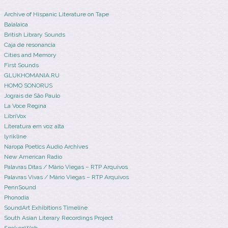
Archive of Hispanic Literature on Tape
Balalaica
British Library Sounds
Caja de resonancia
Cities and Memory
First Sounds
GLUKHOMANIA.RU
HOMO SONORUS
Jograis de São Paulo
La Voce Regina
LibriVox
Literatura em voz alta
lyrikline
Naropa Poetics Audio Archives
New American Radio
Palavras Ditas / Mário Viegas – RTP Arquivos
Palavras Vivas / Mário Viegas – RTP Arquivos
PennSound
Phonodia
SoundArt Exhibitions Timeline
South Asian Literary Recordings Project
SpokenWeb