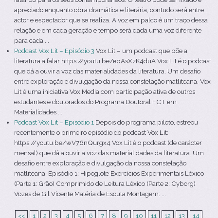
apreciado enquanto obra dramática e literária, contudo será entre
actor e espectador que se realiza. A voz em palco é um traço dessa
relação e em cada geração e tempo será dada uma voz diferente
para cada ...
Podcast Vox Lit – Episódio 3
Vox Lit – um podcast que põe a
literatura a falar https://youtu.be/epAsXzK4duA Vox Lit é o podcast
que dá a ouvir a voz das materialidades da literatura. Um desafio
entre exploração e divulgação da nossa constelação matliteana. Vox
Lit é uma iniciativa Vox Media com participação ativa de outros
estudantes e doutorados do Programa Doutoral FCT em
Materialidades ...
Podcast Vox Lit – Episódio 1
Depois do programa piloto, estreou
recentemente o primeiro episódio do podcast Vox Lit:
https://youtu.be/wV76nQurgx4 Vox Lit é o podcast (de carácter
mensal) que dá a ouvir a voz das materialidades da literatura. Um
desafio entre exploração e divulgação da nossa constelação
matliteana. Episódio 1: Hipoglote Exercícios Experimentais Léxico
(Parte 1: Grão) Comprimido de Leitura Léxico (Parte 2: Cyborg)
Vozes de Gil Vicente Matéria de Escuta Montagem: ...
<<
1
2
3
4
5
6
7
8
9
10
11
12
13
14