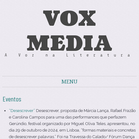
VOX
MEDIA
A Voz na Literatura
MENU
Skip to content
Eventos
“Desescrever”
Desescrever, proposta de Márcia Lança, Rafael Frazão
e Carolina Campos para uma das performances que perfazem
Gerúndio, festival organizado por Miguel Oliva Teles, apresentou, no
dia 29 de outubro de 2024, em Lisboa, “formas materiais e concretas
de desescrever palavras.” Foi na Travessa do Calado/ Fórum Dança