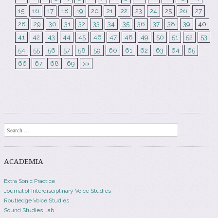
15
16
17
18
19
20
21
22
23
24
25
26
27
28
29
30
31
32
33
34
35
36
37
38
39
40
41
42
43
44
45
46
47
48
49
50
51
52
53
54
55
56
57
58
59
60
61
62
63
64
65
66
67
68
69
>>
Search
ACADEMIA
Extra Sonic Practice
Journal of Interdisciplinary Voice Studies
Routledge Voice Studies
Sound Studies Lab