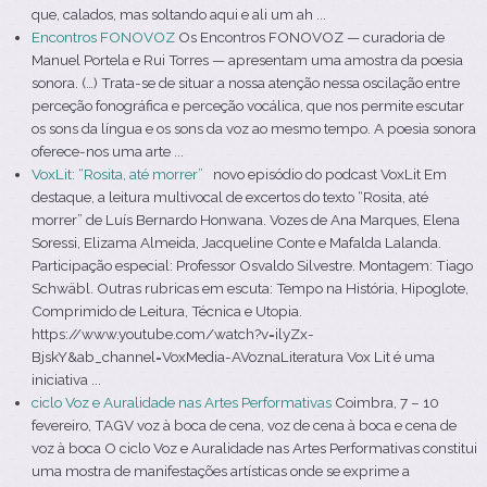
que, calados, mas soltando aqui e ali um ah ...
Encontros FONOVOZ
Os Encontros FONOVOZ — curadoria de
Manuel Portela e Rui Torres — apresentam uma amostra da poesia
sonora. (…) Trata-se de situar a nossa atenção nessa oscilação entre
perceção fonográfica e perceção vocálica, que nos permite escutar
os sons da língua e os sons da voz ao mesmo tempo. A poesia sonora
oferece-nos uma arte ...
VoxLit: “Rosita, até morrer”
novo episódio do podcast VoxLit Em
destaque, a leitura multivocal de excertos do texto “Rosita, até
morrer” de Luís Bernardo Honwana. Vozes de Ana Marques, Elena
Soressi, Elizama Almeida, Jacqueline Conte e Mafalda Lalanda.
Participação especial: Professor Osvaldo Silvestre. Montagem: Tiago
Schwäbl. Outras rubricas em escuta: Tempo na História, Hipoglote,
Comprimido de Leitura, Técnica e Utopia.
https://www.youtube.com/watch?v=ilyZx-
BjskY&ab_channel=VoxMedia-AVoznaLiteratura Vox Lit é uma
iniciativa ...
ciclo Voz e Auralidade nas Artes Performativas
Coimbra, 7 – 10
fevereiro, TAGV voz à boca de cena, voz de cena à boca e cena de
voz à boca O ciclo Voz e Auralidade nas Artes Performativas constitui
uma mostra de manifestações artísticas onde se exprime a