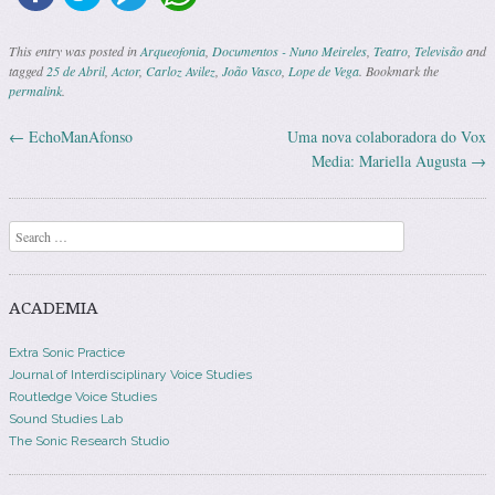
This entry was posted in
Arqueofonia
,
Documentos - Nuno Meireles
,
Teatro
,
Televisão
and
tagged
25 de Abril
,
Actor
,
Carloz Avilez
,
João Vasco
,
Lope de Vega
. Bookmark the
permalink
.
←
EchoManAfonso
Uma nova colaboradora do Vox
Post navigation
Media: Mariella Augusta
→
Search
ACADEMIA
Extra Sonic Practice
Journal of Interdisciplinary Voice Studies
Routledge Voice Studies
Sound Studies Lab
The Sonic Research Studio