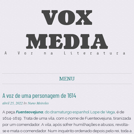
VOX
MEDIA
A Voz na Literatura
MENU
Skip to content
A voz de uma personagem de 1614
abril 25, 2022
by
Nuno Meireles
A peça
Fuenteovejuna
, do dramaturgo espanhol Lope de Vega
, é de
1614-1619. Trata de uma vila, com o nome de Fuenteovejuna, tiranizada
por um comendador. A vila, após sofrer humilhações e abusos, revolta-
se e mata o comendador. Num inquérito ordenado depois pelo rei, toda a