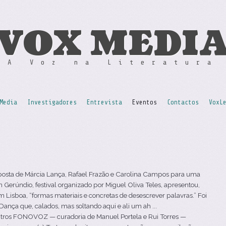
VOX MEDI
A Voz na Literatura
Media
Investigadores
Entrevista
Eventos
Contactos
VoxL
posta de Márcia Lança, Rafael Frazão e Carolina Campos para uma
Gerúndio, festival organizado por Miguel Oliva Teles, apresentou,
m Lisboa, “formas materiais e concretas de desescrever palavras.” Foi
nça que, calados, mas soltando aqui e ali um ah ...
ros FONOVOZ — curadoria de Manuel Portela e Rui Torres —