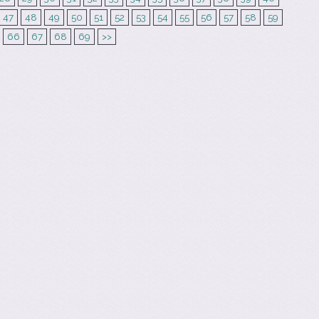
47
48
49
50
51
52
53
54
55
56
57
58
59
66
67
68
69
>>