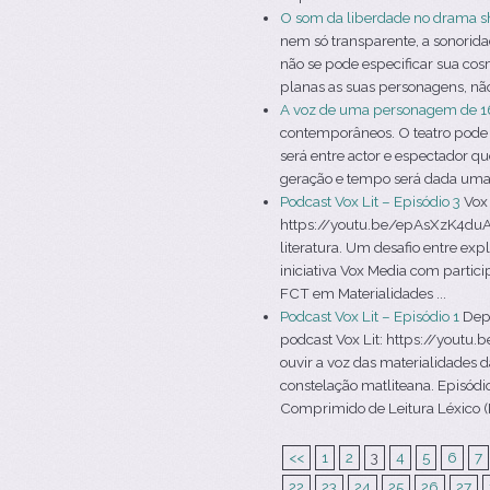
O som da liberdade no drama s
nem só transparente, a sonorid
não se pode especificar sua co
planas as suas personagens, não 
A voz de uma personagem de 1
contemporâneos. O teatro pode s
será entre actor e espectador q
geração e tempo será dada uma v
Podcast Vox Lit – Episódio 3
Vox 
https://youtu.be/epAsXzK4duA V
literatura. Um desafio entre ex
iniciativa Vox Media com partic
FCT em Materialidades ...
Podcast Vox Lit – Episódio 1
Depo
podcast Vox Lit: https://youtu
ouvir a voz das materialidades d
constelação matliteana. Episódio
Comprimido de Leitura Léxico (P
<<
1
2
3
4
5
6
7
22
23
24
25
26
27