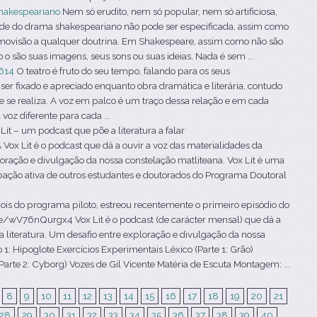
hakespeariano
Nem só erudito, nem só popular, nem só artificiosa,
ade do drama shakespeariano não pode ser especificada, assim como
smovisão a qualquer doutrina. Em Shakespeare, assim como não são
o são suas imagens, seus sons ou suas ideias. Nada é sem ...
614
O teatro é fruto do seu tempo, falando para os seus
er fixado e apreciado enquanto obra dramática e literária, contudo
ue se realiza. A voz em palco é um traço dessa relação e em cada
oz diferente para cada ...
Lit – um podcast que põe a literatura a falar
ox Lit é o podcast que dá a ouvir a voz das materialidades da
ploração e divulgação da nossa constelação matliteana. Vox Lit é uma
ipação ativa de outros estudantes e doutorados do Programa Doutoral
is do programa piloto, estreou recentemente o primeiro episódio do
.be/wV76nQurgx4 Vox Lit é o podcast (de carácter mensal) que dá a
a literatura. Um desafio entre exploração e divulgação da nossa
 1: Hipoglote Exercícios Experimentais Léxico (Parte 1: Grão)
arte 2: Cyborg) Vozes de Gil Vicente Matéria de Escuta Montagem: ...
8
9
10
11
12
13
14
15
16
17
18
19
20
21
28
29
30
31
32
33
34
35
36
37
38
39
40