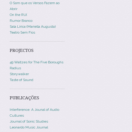
O Som que os Versos Fazem ao
Abrir
On the RU(
Rumor Branco
Sala Lírica (Mariella Augusta)
Teatro Sem Fios
PROJECTOS
49 Waltzes for The Five Boroughs
Radius
Storywalker
Taste of Sound
PUBLICAÇÕES
Interference: A Jounal of Audio
Cultures
Journal of Sonic Studies
Leonardo Music Journal