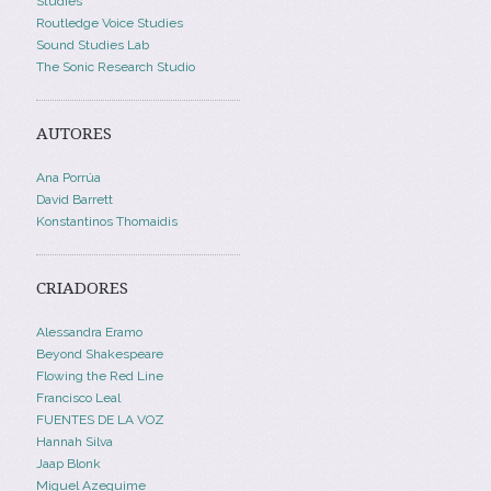
Studies
Routledge Voice Studies
Sound Studies Lab
The Sonic Research Studio
AUTORES
Ana Porrúa
David Barrett
Konstantinos Thomaidis
CRIADORES
Alessandra Eramo
Beyond Shakespeare
Flowing the Red Line
Francisco Leal
FUENTES DE LA VOZ
Hannah Silva
Jaap Blonk
Miguel Azeguime