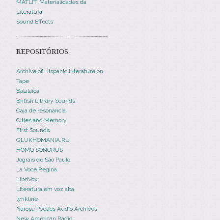
MATLIT: Materialidades da
Literatura
Sound Effects
REPOSITÓRIOS
Archive of Hispanic Literature on
Tape
Balalaica
British Library Sounds
Caja de resonancia
Cities and Memory
First Sounds
GLUKHOMANIA.RU
HOMO SONORUS
Jograis de São Paulo
La Voce Regina
LibriVox
Literatura em voz alta
lyrikline
Naropa Poetics Audio Archives
New American Radio