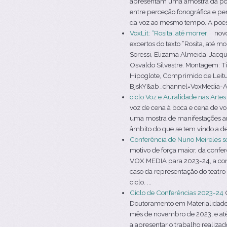
apresentam uma amostra da poesi
entre perceção fonográfica e per
da voz ao mesmo tempo. A poesi
VoxLit: “Rosita, até morrer”
novo 
excertos do texto “Rosita, até 
Soressi, Elizama Almeida, Jacqu
Osvaldo Silvestre. Montagem: T
Hipoglote, Comprimido de Leit
BjskY&ab_channel=VoxMedia-AVozn
ciclo Voz e Auralidade nas Arte
voz de cena à boca e cena de voz
uma mostra de manifestações ar
âmbito do que se tem vindo a de
Conferência de Nuno Meireles s
motivo de força maior, da confe
VOX MEDIA para 2023-24, a conf
caso da representação do teatro
ciclo. ...
Ciclo de Conferências 2023-24
O
Doutoramento em Materialidades d
mês de novembro de 2023, e até 
a apresentar o trabalho realizad