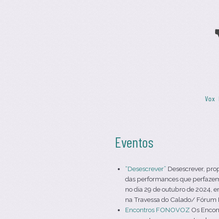
Skip to content
Vox 
Menu
Eventos
“Desescrever”
Desescrever, pro
das performances que perfazem 
no dia 29 de outubro de 2024, e
na Travessa do Calado/ Fórum Da
Encontros FONOVOZ
Os Encont