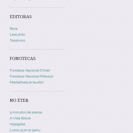
EDITORAS
Boca
LeoLento
Tocalivros
FONOTECAS
Fonoteca Nacional (Chile)
Fonoteca Nacional (México)
Mediatheque (audio)
NO ÉTER
5 minutos de poesia
A Vida Breve
Hipoglote
Livros que os pariu