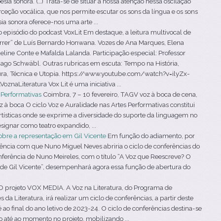
a sonora. (…) Trata-se de situar a nossa atenção nessa oscilação
ceção vocálica, que nos permite escutar os sons da língua e os sons
a sonora oferece-nos uma arte ...
episódio do podcast VoxLit Em destaque, a leitura multivocal de
morrer” de Luís Bernardo Honwana. Vozes de Ana Marques, Elena
eline Conte e Mafalda Lalanda. Participação especial: Professor
iago Schwäbl. Outras rubricas em escuta: Tempo na História,
ura, Técnica e Utopia. https://www.youtube.com/watch?v=ilyZx-
aLiteratura Vox Lit é uma iniciativa ...
s Performativas
Coimbra, 7 – 10 fevereiro, TAGV voz à boca de cena,
 à boca O ciclo Voz e Auralidade nas Artes Performativas constitui
tísticas onde se exprime a diversidade do suporte da linguagem no
signar como teatro expandido, ...
obre a representação em Gil Vicente
Em função do adiamento, por
rência com que Nuno Miguel Neves abriria o ciclo de conferências do
erência de Nuno Meireles, com o título “A Voz que Reescreve? O
 de Gil Vicente”, desempenhará agora essa função de abertura do
 projeto VOX MEDIA. A Voz na Literatura, do Programa de
a Literatura, irá realizar um ciclo de conferências, a partir deste
ao final do ano letivo de 2023-24. O ciclo de conferências destina-se
o até ao momento no projeto, mobilizando ...