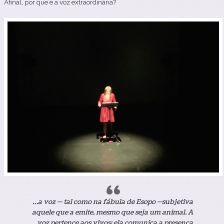
Afinal, por que é a voz extraordinária?
…a voz — tal como na fábula de Esopo —subjetiva
aquele que a emite, mesmo que seja um animal. A
voz pertence aos vivos; ela comunica a presença