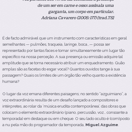
de um ser em carne e osso; assinala uma
garganta, um corpo em particular.
Adriana Cavarero (2005: 177) [trad.TS]
É de facto admirável que um instrumento com características em geral
semelhantes — pulmões, traqueia, laringe, boca…— possa ser
representado por tantas faces e tomar simultaneamente um lugar tão
específico na nossa perceção. A sua presença ou emissão adquire tal
amplitude que se torna necessário atribuir um enquadramento. Quão
amplas são as facetas do esgar vocal? Quantos ouvidos tange à sua
passagem? Quais os limites de um órgão tão velho quanto a existência
humana?
O lugar da voz emana diferentes paisagens; no sentido “azguimiano”, a
voz extraordinária resulta de um desafio lançado a compositores e
intérpretes, ao rolar da ‘música erudita contemporânea’, das obras que
colocam o elemento extraordinário (piano, percussão, voz… consoante a
temporada) em destaque ou em cheque. O seu lado oculto é (com)posto
a nu pela mão do programador da temporada,
Miguel Azguime
.