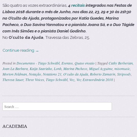
São quatro as vozes extraordinárias,
4
recitais
integrados nas Festas de
Lisboa 2018 durante o mês de Junho, nos dias 22, 23, 29 e 30 às 21h30
no O’culto da Ajuda, protagonizados por Katia Guedes, Marina
Pacheco, o Duo Savina Yannatou e a pianista Joana Sá, e o Duo Tágide
com Inês Simões e o pianista Daniel Godinho.
No
O’culto da Ajuda
, Travessa das Zebras, 25.
Continue reading
→
Posted in
Documentos - Tiago Schwäbl
,
Eventos
,
Quase ensaio
|
Tagged
Cathy Berberian
,
Joan La Barbara
,
Kaija Saariaho
,
Lonh
,
Marina Pacheco
,
Miguel Azguime
,
misomusic
,
Morton Feldman
,
Notação
,
Notations 21
,
O'culto da Ajuda
,
Roberto Zamarin
,
Stripsody
,
Theresa Sauer
,
Three Voices
,
Tiago Schwäbl
,
Voz
,
Voz Extraordinária 2018
|
Post navigation
Search
ACADEMIA