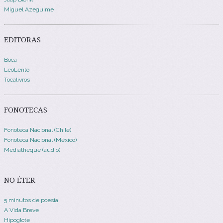
Miguel Azeguime
EDITORAS
Boca
LeoLento
Tocalivros
FONOTECAS
Fonoteca Nacional (Chile)
Fonoteca Nacional (México)
Mediatheque (audio)
NO ÉTER
5 minutos de poesia
A Vida Breve
Hipoglote