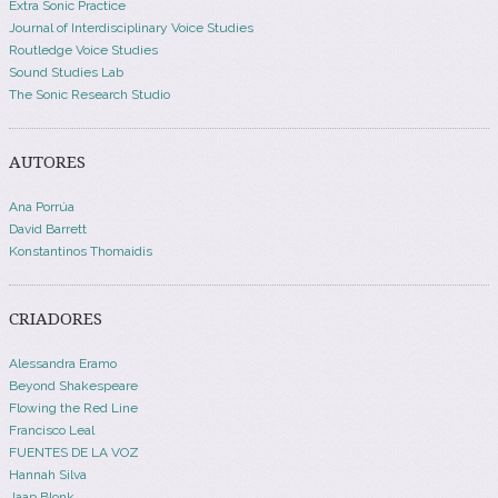
Extra Sonic Practice
Journal of Interdisciplinary Voice Studies
Routledge Voice Studies
Sound Studies Lab
The Sonic Research Studio
AUTORES
Ana Porrúa
David Barrett
Konstantinos Thomaidis
CRIADORES
Alessandra Eramo
Beyond Shakespeare
Flowing the Red Line
Francisco Leal
FUENTES DE LA VOZ
Hannah Silva
Jaap Blonk