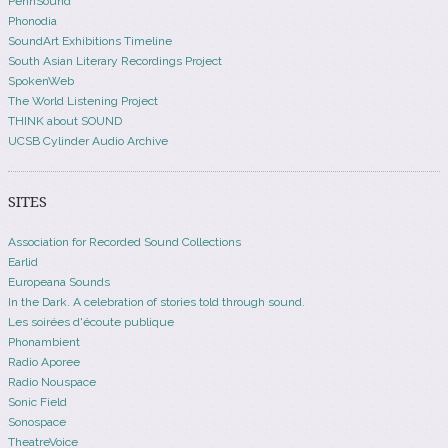
PennSound
Phonodia
SoundArt Exhibitions Timeline
South Asian Literary Recordings Project
SpokenWeb
The World Listening Project
THINK about SOUND
UCSB Cylinder Audio Archive
SITES
Association for Recorded Sound Collections
Earlid
Europeana Sounds
In the Dark. A celebration of stories told through sound.
Les soirées d'écoute publique
Phonambient
Radio Aporee
Radio Nouspace
Sonic Field
Sonospace
TheatreVoice