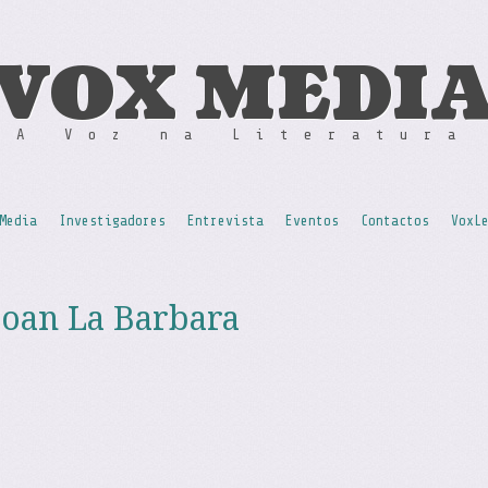
VOX MEDI
A Voz na Literatura
Media
Investigadores
Entrevista
Eventos
Contactos
VoxL
Joan La Barbara