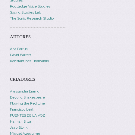
Studies
Routledge Voice Studies
Sound Studies Lab
The Sonic Research Studio
AUTORES
Ana Porrúa
David Barrett
Konstantinos Thomaidis
CRIADORES
Alessandra Eramo
Beyond Shakespeare
Flowing the Red Line
Francisco Leal
FUENTES DE LA VOZ
Hannah Silva
Jaap Blonk
Miguel Azeguime