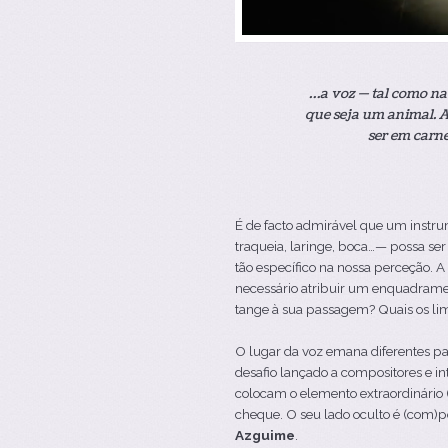
…a voz — tal como na
que seja um animal. A
ser em carne
É de facto admirável que um instr
traqueia, laringe, boca…— possa se
tão específico na nossa perceção. 
necessário atribuir um enquadrame
tange à sua passagem? Quais os lim
O lugar da voz emana diferentes pai
desafio lançado a compositores e in
colocam o elemento extraordinário
cheque. O seu lado oculto é (com)
Azguime
.