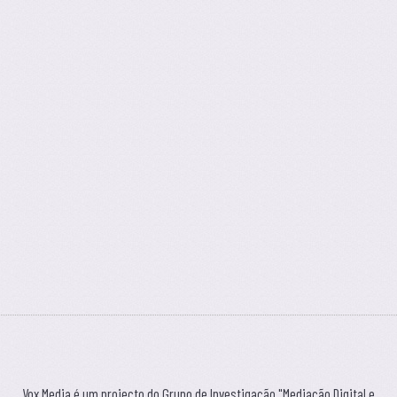
Vox Media é um projecto do Grupo de Investigação "Mediação Digital e