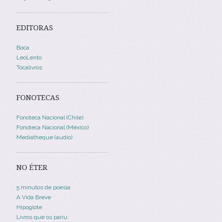
EDITORAS
Boca
LeoLento
Tocalivros
FONOTECAS
Fonoteca Nacional (Chile)
Fonoteca Nacional (México)
Mediatheque (audio)
NO ÉTER
5 minutos de poesia
A Vida Breve
Hipoglote
Livros que os pariu