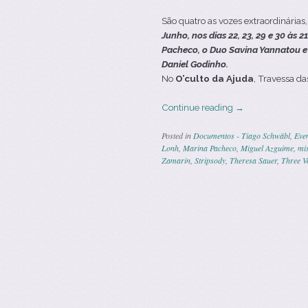
São quatro as vozes extraordinárias
Junho, nos dias 22, 23, 29 e 30 às
Pacheco, o Duo Savina Yannatou e 
Daniel Godinho.
No
O’culto da Ajuda
, Travessa da
Continue reading
→
Posted in
Documentos - Tiago Schwäbl
,
Eve
Lonh
,
Marina Pacheco
,
Miguel Azguime
,
mi
Zamarin
,
Stripsody
,
Theresa Sauer
,
Three V
Post navigatio