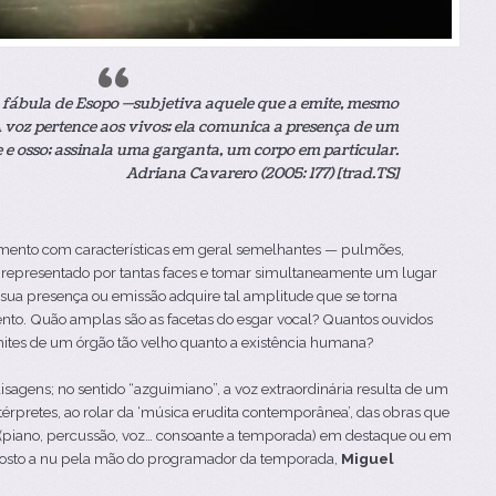
 fábula de Esopo —subjetiva aquele que a emite, mesmo
 voz pertence aos vivos; ela comunica a presença de um
 e osso; assinala uma garganta, um corpo em particular.
Adriana Cavarero (2005: 177) [trad.TS]
umento com características em geral semelhantes — pulmões,
r representado por tantas faces e tomar simultaneamente um lugar
A sua presença ou emissão adquire tal amplitude que se torna
nto. Quão amplas são as facetas do esgar vocal? Quantos ouvidos
ites de um órgão tão velho quanto a existência humana?
sagens; no sentido “azguimiano”, a voz extraordinária resulta de um
térpretes, ao rolar da ‘música erudita contemporânea’, das obras que
 (piano, percussão, voz… consoante a temporada) em destaque ou em
posto a nu pela mão do programador da temporada,
Miguel