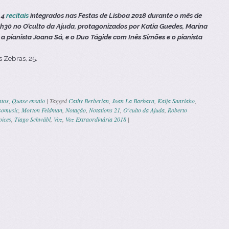
,
4
recitais
integrados nas Festas de Lisboa 2018 durante o mês de
 21h30 no O’culto da Ajuda, protagonizados por Katia Guedes, Marina
a pianista Joana Sá, e o Duo Tágide com Inês Simões e o pianista
s Zebras, 25.
ntos
,
Quase ensaio
|
Tagged
Cathy Berberian
,
Joan La Barbara
,
Kaija Saariaho
,
somusic
,
Morton Feldman
,
Notação
,
Notations 21
,
O'culto da Ajuda
,
Roberto
oices
,
Tiago Schwäbl
,
Voz
,
Voz Extraordinária 2018
|
n