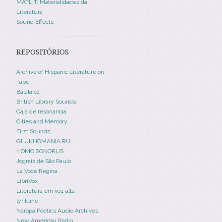
MATLIT: Materialidades da
Literatura
Sound Effects
REPOSITÓRIOS
Archive of Hispanic Literature on
Tape
Balalaica
British Library Sounds
Caja de resonancia
Cities and Memory
First Sounds
GLUKHOMANIA.RU
HOMO SONORUS
Jograis de São Paulo
La Voce Regina
LibriVox
Literatura em voz alta
lyrikline
Naropa Poetics Audio Archives
New American Radio