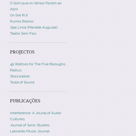
O Som que os Versos Fazem ao
Abrir
On the RU(
Rumor Branco
Sala Lírica (Mariella Augusta)
Teatro Sem Fios
PROJECTOS
49 Waltzes for The Five Boroughs
Radius
Storywalker
Taste of Sound
PUBLICAÇÕES
Interference: A Jounal of Audio
Cultures
Journal of Sonic Studies
Leonardo Music Journal